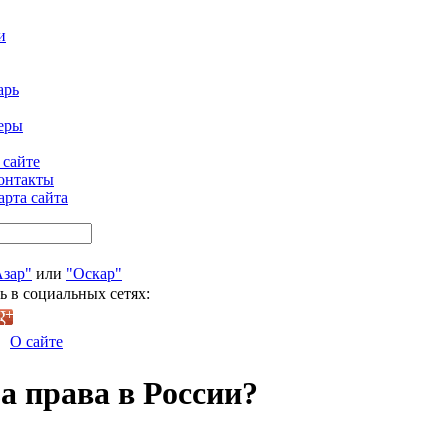
и
арь
еры
 сайте
онтакты
арта сайта
Азар"
или
"Оскар"
ь в социальных сетях:
О сайте
а права в России?