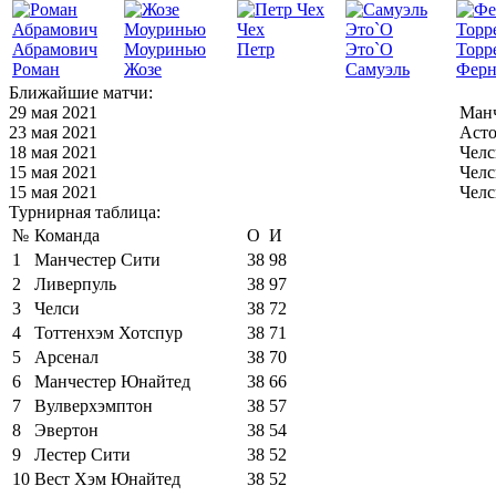
Чех
Абрамович
Моуринью
Петр
Это`О
Торр
Роман
Жозе
Самуэль
Ферн
Ближайшие матчи:
29 мая 2021
Манч
23 мая 2021
Асто
18 мая 2021
Челс
15 мая 2021
Челс
15 мая 2021
Челс
Турнирная таблица:
№
Команда
О
И
1
Манчестер Сити
38
98
2
Ливерпуль
38
97
3
Челси
38
72
4
Тоттенхэм Хотспур
38
71
5
Арсенал
38
70
6
Манчестер Юнайтед
38
66
7
Вулверхэмптон
38
57
8
Эвертон
38
54
9
Лестер Сити
38
52
10
Вест Хэм Юнайтед
38
52