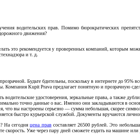
лучения водительских прав. Помимо бюрократических препятс
 дорожного движения?
лать это рекомендуется у проверенных компаний, которым можно 
ехнадзора и т. д.
прозрачной. Будьте бдительны, поскольку в интернете до 95% в
ты. Компания Kupit Prava предлагает понятную и прозрачную сде
ть водительские удостоверения, зеркальные права, а также дубл
симально точно данные о вас. Именно они закладываются в основ
ия, что вы настроены серьезно — сумма небольшая, скорее симво
лняется быстро курьерской службой. Документы вручаются личном
я? На сегодня
цена прав
составляет 26500 рублей. Это небольша
е скорость. Уже через пару дней сможете ездить на машине или 