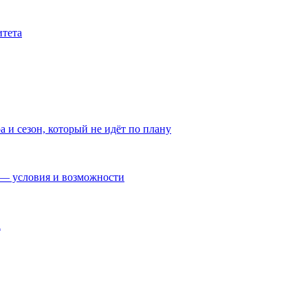
итета
а и сезон, который не идёт по плану
— условия и возможности
а