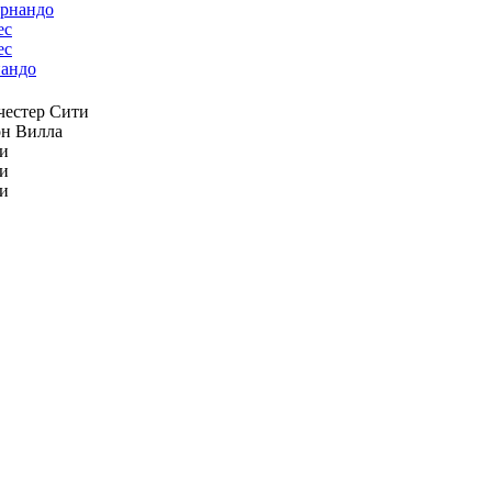
ес
андо
естер Сити
н Вилла
и
и
и