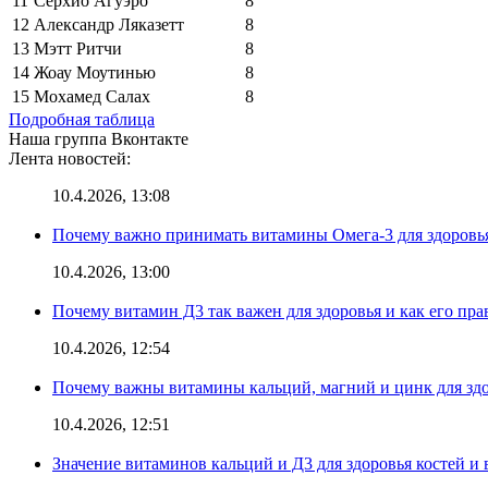
11
Серхио Агуэро
8
12
Александр Ляказетт
8
13
Мэтт Ритчи
8
14
Жоау Моутинью
8
15
Мохамед Салах
8
Подробная таблица
Наша группа Вконтакте
Лента новостей:
10.4.2026, 13:08
Почему важно принимать витамины Омега-3 для здоровья
10.4.2026, 13:00
Почему витамин Д3 так важен для здоровья и как его пр
10.4.2026, 12:54
Почему важны витамины кальций, магний и цинк для здо
10.4.2026, 12:51
Значение витаминов кальций и Д3 для здоровья костей и 