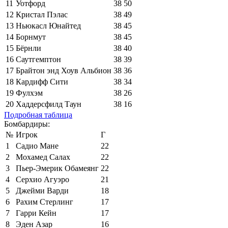
11
Уотфорд
38
50
12
Кристал Пэлас
38
49
13
Ньюкасл Юнайтед
38
45
14
Борнмут
38
45
15
Бёрнли
38
40
16
Саутгемптон
38
39
17
Брайтон энд Хоув Альбион
38
36
18
Кардифф Сити
38
34
19
Фулхэм
38
26
20
Хаддерсфилд Таун
38
16
Подробная таблица
Бомбардиры:
№
Игрок
Г
1
Садио Мане
22
2
Мохамед Салах
22
3
Пьер-Эмерик Обамеянг
22
4
Серхио Агуэро
21
5
Джейми Варди
18
6
Рахим Стерлинг
17
7
Гарри Кейн
17
8
Эден Азар
16