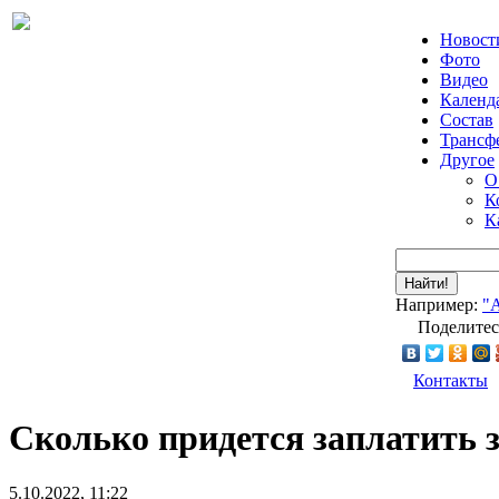
Новост
Фото
Видео
Календ
Состав
Трансф
Другое
О
К
К
Найти!
Например:
"
Поделитес
Контакты
Сколько придется заплатить з
5.10.2022, 11:22