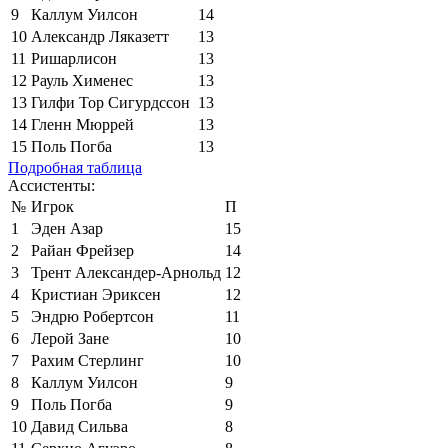
9
Каллум Уилсон
14
10
Александр Ляказетт
13
11
Ришарлисон
13
12
Рауль Хименес
13
13
Гилфи Тор Сигурдссон
13
14
Гленн Мюррей
13
15
Поль Погба
13
Подробная таблица
Ассистенты:
№
Игрок
П
1
Эден Азар
15
2
Райан Фрейзер
14
3
Трент Александер-Арнольд
12
4
Кристиан Эриксен
12
5
Эндрю Робертсон
11
6
Лерой Зане
10
7
Рахим Стерлинг
10
8
Каллум Уилсон
9
9
Поль Погба
9
10
Давид Сильва
8