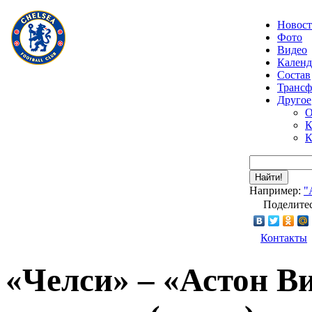
Новос
Фото
Видео
Календ
Состав
Транс
Другое
О
К
К
Найти!
Например:
"
Поделитес
Контакты
«Челси» – «Астон В