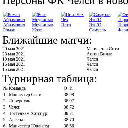
Персоны ФК Челси в ново
Чех
Абрамович
Моуринью
Петр
Это`О
Торр
Роман
Жозе
Самуэль
Ферн
Ближайшие матчи:
29 мая 2021
Манчестер Сити
23 мая 2021
Астон Вилла
18 мая 2021
Челси
15 мая 2021
Челси
15 мая 2021
Челси
Турнирная таблица:
№
Команда
О
И
1
Манчестер Сити
38
98
2
Ливерпуль
38
97
3
Челси
38
72
4
Тоттенхэм Хотспур
38
71
5
Арсенал
38
70
6
Манчестер Юнайтед
38
66