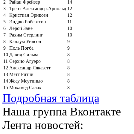
2
Райан Фрейзер
14
3
Трент Александер-Арнольд
12
4
Кристиан Эриксен
12
5
Эндрю Робертсон
11
6
Лерой Зане
10
7
Рахим Стерлинг
10
8
Каллум Уилсон
9
9
Поль Погба
9
10
Давид Сильва
8
11
Серхио Агуэро
8
12
Александр Ляказетт
8
13
Мэтт Ритчи
8
14
Жоау Моутинью
8
15
Мохамед Салах
8
Подробная таблица
Наша группа Вконтакте
Лента новостей: