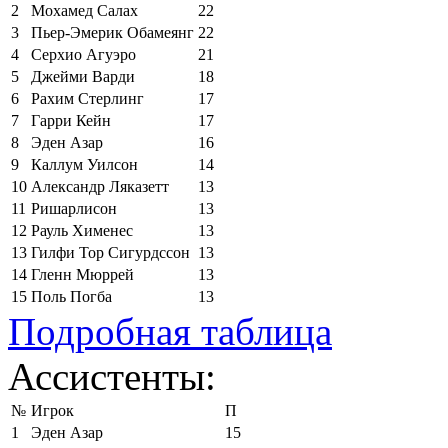
2
Мохамед Салах
22
3
Пьер-Эмерик Обамеянг
22
4
Серхио Агуэро
21
5
Джейми Варди
18
6
Рахим Стерлинг
17
7
Гарри Кейн
17
8
Эден Азар
16
9
Каллум Уилсон
14
10
Александр Ляказетт
13
11
Ришарлисон
13
12
Рауль Хименес
13
13
Гилфи Тор Сигурдссон
13
14
Гленн Мюррей
13
15
Поль Погба
13
Подробная таблица
Ассистенты:
№
Игрок
П
1
Эден Азар
15