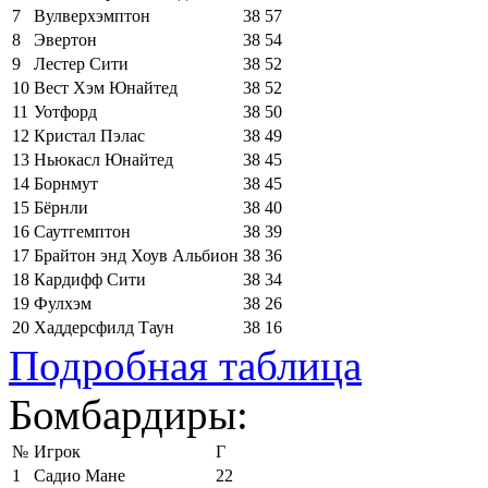
7
Вулверхэмптон
38
57
8
Эвертон
38
54
9
Лестер Сити
38
52
10
Вест Хэм Юнайтед
38
52
11
Уотфорд
38
50
12
Кристал Пэлас
38
49
13
Ньюкасл Юнайтед
38
45
14
Борнмут
38
45
15
Бёрнли
38
40
16
Саутгемптон
38
39
17
Брайтон энд Хоув Альбион
38
36
18
Кардифф Сити
38
34
19
Фулхэм
38
26
20
Хаддерсфилд Таун
38
16
Подробная таблица
Бомбардиры:
№
Игрок
Г
1
Садио Мане
22