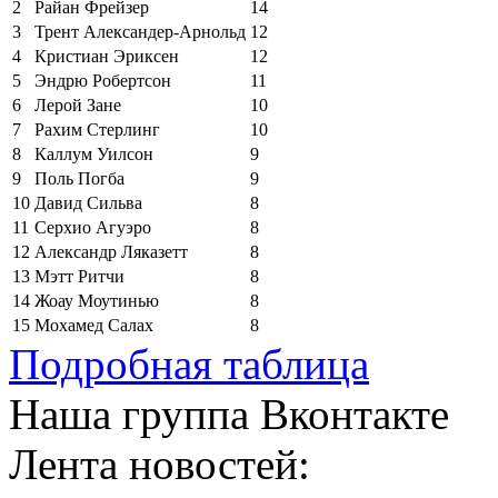
2
Райан Фрейзер
14
3
Трент Александер-Арнольд
12
4
Кристиан Эриксен
12
5
Эндрю Робертсон
11
6
Лерой Зане
10
7
Рахим Стерлинг
10
8
Каллум Уилсон
9
9
Поль Погба
9
10
Давид Сильва
8
11
Серхио Агуэро
8
12
Александр Ляказетт
8
13
Мэтт Ритчи
8
14
Жоау Моутинью
8
15
Мохамед Салах
8
Подробная таблица
Наша группа Вконтакте
Лента новостей: