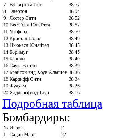
7
Вулверхэмптон
38
57
8
Эвертон
38
54
9
Лестер Сити
38
52
10
Вест Хэм Юнайтед
38
52
11
Уотфорд
38
50
12
Кристал Пэлас
38
49
13
Ньюкасл Юнайтед
38
45
14
Борнмут
38
45
15
Бёрнли
38
40
16
Саутгемптон
38
39
17
Брайтон энд Хоув Альбион
38
36
18
Кардифф Сити
38
34
19
Фулхэм
38
26
20
Хаддерсфилд Таун
38
16
Подробная таблица
Бомбардиры:
№
Игрок
Г
1
Садио Мане
22