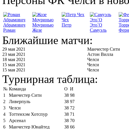
Персоны ФК Челси в ново
Чех
Абрамович
Моуринью
Петр
Это`О
Торр
Роман
Жозе
Самуэль
Ферн
Ближайшие матчи:
29 мая 2021
Манчестер Сити
23 мая 2021
Астон Вилла
18 мая 2021
Челси
15 мая 2021
Челси
15 мая 2021
Челси
Турнирная таблица:
№
Команда
О
И
1
Манчестер Сити
38
98
2
Ливерпуль
38
97
3
Челси
38
72
4
Тоттенхэм Хотспур
38
71
5
Арсенал
38
70
6
Манчестер Юнайтед
38
66