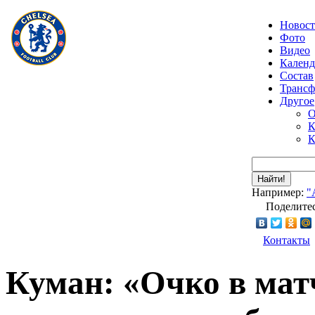
Новос
Фото
Видео
Календ
Состав
Транс
Другое
О
К
К
Найти!
Например:
"
Поделитес
Контакты
Куман: «Очко в матч