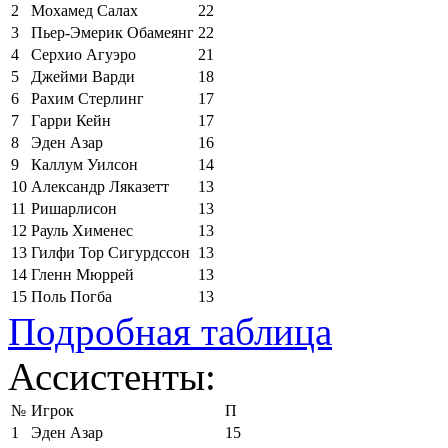
2
Мохамед Салах
22
3
Пьер-Эмерик Обамеянг
22
4
Серхио Агуэро
21
5
Джейми Варди
18
6
Рахим Стерлинг
17
7
Гарри Кейн
17
8
Эден Азар
16
9
Каллум Уилсон
14
10
Александр Ляказетт
13
11
Ришарлисон
13
12
Рауль Хименес
13
13
Гилфи Тор Сигурдссон
13
14
Гленн Мюррей
13
15
Поль Погба
13
Подробная таблица
Ассистенты:
№
Игрок
П
1
Эден Азар
15