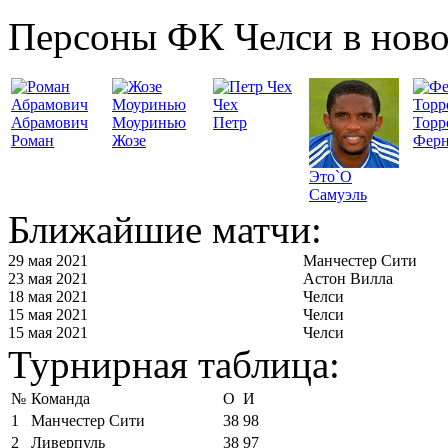
Персоны ФК Челси в ново
Чех
Абрамович
Моуринью
Петр
Торр
Роман
Жозе
Ферн
Это`О
Самуэль
Ближайшие матчи:
29 мая 2021
Манчестер Сити
23 мая 2021
Астон Вилла
18 мая 2021
Челси
15 мая 2021
Челси
15 мая 2021
Челси
Турнирная таблица:
№
Команда
О
И
1
Манчестер Сити
38
98
2
Ливерпуль
38
97