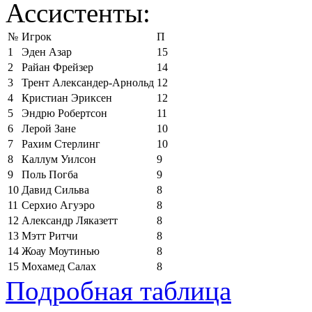
Ассистенты:
№
Игрок
П
1
Эден Азар
15
2
Райан Фрейзер
14
3
Трент Александер-Арнольд
12
4
Кристиан Эриксен
12
5
Эндрю Робертсон
11
6
Лерой Зане
10
7
Рахим Стерлинг
10
8
Каллум Уилсон
9
9
Поль Погба
9
10
Давид Сильва
8
11
Серхио Агуэро
8
12
Александр Ляказетт
8
13
Мэтт Ритчи
8
14
Жоау Моутинью
8
15
Мохамед Салах
8
Подробная таблица