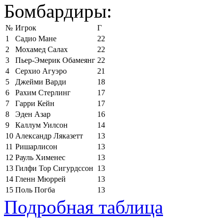
Бомбардиры:
№
Игрок
Г
1
Садио Мане
22
2
Мохамед Салах
22
3
Пьер-Эмерик Обамеянг
22
4
Серхио Агуэро
21
5
Джейми Варди
18
6
Рахим Стерлинг
17
7
Гарри Кейн
17
8
Эден Азар
16
9
Каллум Уилсон
14
10
Александр Ляказетт
13
11
Ришарлисон
13
12
Рауль Хименес
13
13
Гилфи Тор Сигурдссон
13
14
Гленн Мюррей
13
15
Поль Погба
13
Подробная таблица