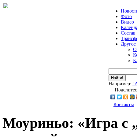
Новост
Фото
Видео
Календ
Состав
Трансф
Другое
О
К
К
Найти!
Например:
"
Поделитес
Контакты
Моуриньо: «Игра с 