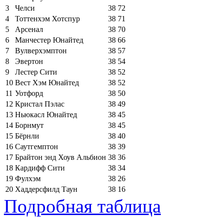
3
Челси
38
72
4
Тоттенхэм Хотспур
38
71
5
Арсенал
38
70
6
Манчестер Юнайтед
38
66
7
Вулверхэмптон
38
57
8
Эвертон
38
54
9
Лестер Сити
38
52
10
Вест Хэм Юнайтед
38
52
11
Уотфорд
38
50
12
Кристал Пэлас
38
49
13
Ньюкасл Юнайтед
38
45
14
Борнмут
38
45
15
Бёрнли
38
40
16
Саутгемптон
38
39
17
Брайтон энд Хоув Альбион
38
36
18
Кардифф Сити
38
34
19
Фулхэм
38
26
20
Хаддерсфилд Таун
38
16
Подробная таблица