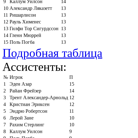
9
Каллум Уилсон
14
10
Александр Ляказетт
13
11
Ришарлисон
13
12
Рауль Хименес
13
13
Гилфи Тор Сигурдссон
13
14
Гленн Мюррей
13
15
Поль Погба
13
Подробная таблица
Ассистенты:
№
Игрок
П
1
Эден Азар
15
2
Райан Фрейзер
14
3
Трент Александер-Арнольд
12
4
Кристиан Эриксен
12
5
Эндрю Робертсон
11
6
Лерой Зане
10
7
Рахим Стерлинг
10
8
Каллум Уилсон
9