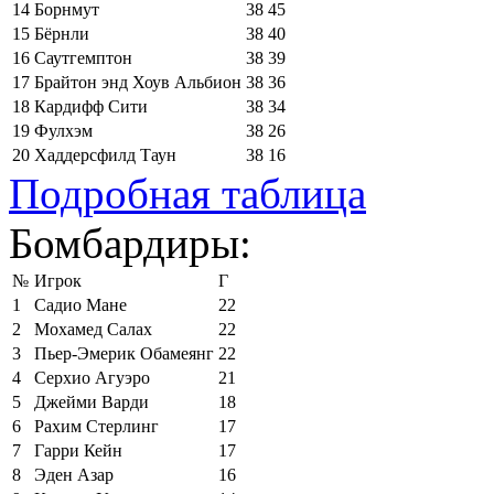
14
Борнмут
38
45
15
Бёрнли
38
40
16
Саутгемптон
38
39
17
Брайтон энд Хоув Альбион
38
36
18
Кардифф Сити
38
34
19
Фулхэм
38
26
20
Хаддерсфилд Таун
38
16
Подробная таблица
Бомбардиры:
№
Игрок
Г
1
Садио Мане
22
2
Мохамед Салах
22
3
Пьер-Эмерик Обамеянг
22
4
Серхио Агуэро
21
5
Джейми Варди
18
6
Рахим Стерлинг
17
7
Гарри Кейн
17
8
Эден Азар
16