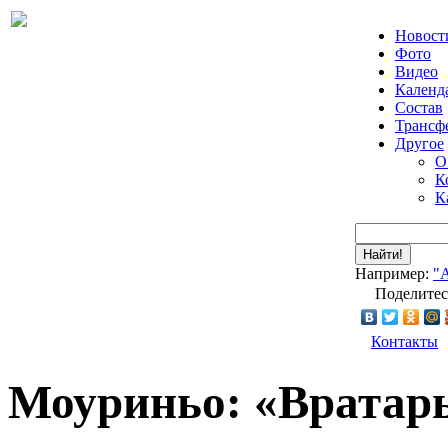
Новост
Фото
Видео
Календ
Состав
Трансф
Другое
О
К
К
Найти!
Например:
"
Поделитес
Контакты
Моуриньо: «Вратар