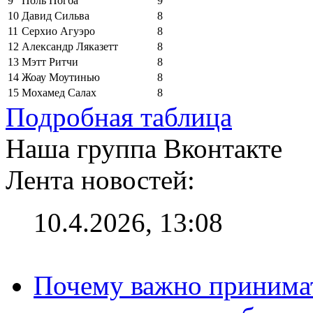
9
Поль Погба
9
10
Давид Сильва
8
11
Серхио Агуэро
8
12
Александр Ляказетт
8
13
Мэтт Ритчи
8
14
Жоау Моутинью
8
15
Мохамед Салах
8
Подробная таблица
Наша группа Вконтакте
Лента новостей:
10.4.2026, 13:08
Почему важно принима