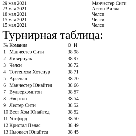
29 мая 2021
Манчестер Сити
23 мая 2021
Астон Вилла
18 мая 2021
Челси
15 мая 2021
Челси
15 мая 2021
Челси
Турнирная таблица:
№
Команда
О
И
1
Манчестер Сити
38
98
2
Ливерпуль
38
97
3
Челси
38
72
4
Тоттенхэм Хотспур
38
71
5
Арсенал
38
70
6
Манчестер Юнайтед
38
66
7
Вулверхэмптон
38
57
8
Эвертон
38
54
9
Лестер Сити
38
52
10
Вест Хэм Юнайтед
38
52
11
Уотфорд
38
50
12
Кристал Пэлас
38
49
13
Ньюкасл Юнайтед
38
45