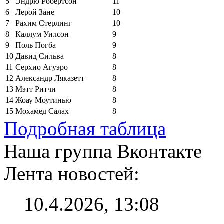
5
Эндрю Робертсон
11
6
Лерой Зане
10
7
Рахим Стерлинг
10
8
Каллум Уилсон
9
9
Поль Погба
9
10
Давид Сильва
8
11
Серхио Агуэро
8
12
Александр Ляказетт
8
13
Мэтт Ритчи
8
14
Жоау Моутинью
8
15
Мохамед Салах
8
Подробная таблица
Наша группа Вконтакте
Лента новостей:
10.4.2026, 13:08