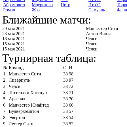
Абрамович
Моуринью
Петр
Это`О
Торр
Роман
Жозе
Самуэль
Ферн
Ближайшие матчи:
29 мая 2021
Манчестер Сити
23 мая 2021
Астон Вилла
18 мая 2021
Челси
15 мая 2021
Челси
15 мая 2021
Челси
Турнирная таблица:
№
Команда
О
И
1
Манчестер Сити
38
98
2
Ливерпуль
38
97
3
Челси
38
72
4
Тоттенхэм Хотспур
38
71
5
Арсенал
38
70
6
Манчестер Юнайтед
38
66
7
Вулверхэмптон
38
57
8
Эвертон
38
54
9
Лестер Сити
38
52