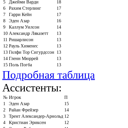
5
Джейми Варди
18
6
Рахим Стерлинг
17
7
Гарри Кейн
17
8
Эден Азар
16
9
Каллум Уилсон
14
10
Александр Ляказетт
13
11
Ришарлисон
13
12
Рауль Хименес
13
13
Гилфи Тор Сигурдссон
13
14
Гленн Мюррей
13
15
Поль Погба
13
Подробная таблица
Ассистенты:
№
Игрок
П
1
Эден Азар
15
2
Райан Фрейзер
14
3
Трент Александер-Арнольд
12
4
Кристиан Эриксен
12