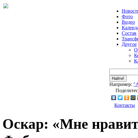
Новост
Фото
Видео
Календ
Состав
Трансф
Другое
О
К
К
Найти!
Например:
"
Поделитес
Контакты
Оскар: «Мне нравит