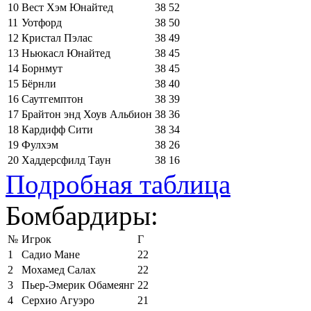
10
Вест Хэм Юнайтед
38
52
11
Уотфорд
38
50
12
Кристал Пэлас
38
49
13
Ньюкасл Юнайтед
38
45
14
Борнмут
38
45
15
Бёрнли
38
40
16
Саутгемптон
38
39
17
Брайтон энд Хоув Альбион
38
36
18
Кардифф Сити
38
34
19
Фулхэм
38
26
20
Хаддерсфилд Таун
38
16
Подробная таблица
Бомбардиры:
№
Игрок
Г
1
Садио Мане
22
2
Мохамед Салах
22
3
Пьер-Эмерик Обамеянг
22
4
Серхио Агуэро
21