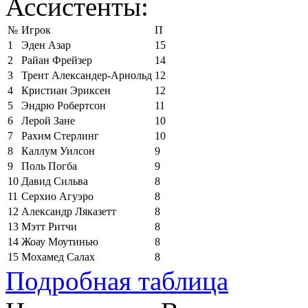
Ассистенты:
№
Игрок
П
1
Эден Азар
15
2
Райан Фрейзер
14
3
Трент Александер-Арнольд
12
4
Кристиан Эриксен
12
5
Эндрю Робертсон
11
6
Лерой Зане
10
7
Рахим Стерлинг
10
8
Каллум Уилсон
9
9
Поль Погба
9
10
Давид Сильва
8
11
Серхио Агуэро
8
12
Александр Ляказетт
8
13
Мэтт Ритчи
8
14
Жоау Моутинью
8
15
Мохамед Салах
8
Подробная таблица