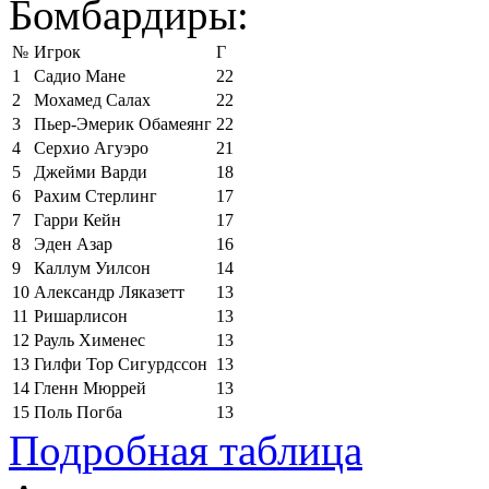
Бомбардиры:
№
Игрок
Г
1
Садио Мане
22
2
Мохамед Салах
22
3
Пьер-Эмерик Обамеянг
22
4
Серхио Агуэро
21
5
Джейми Варди
18
6
Рахим Стерлинг
17
7
Гарри Кейн
17
8
Эден Азар
16
9
Каллум Уилсон
14
10
Александр Ляказетт
13
11
Ришарлисон
13
12
Рауль Хименес
13
13
Гилфи Тор Сигурдссон
13
14
Гленн Мюррей
13
15
Поль Погба
13
Подробная таблица