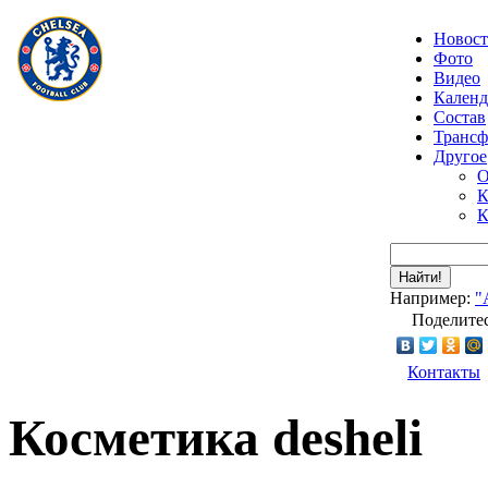
Новос
Фото
Видео
Календ
Состав
Транс
Другое
О
К
К
Найти!
Например:
"
Поделитес
Контакты
Косметика desheli