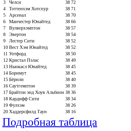
3
Челси
38
72
4
Тоттенхэм Хотспур
38
71
5
Арсенал
38
70
6
Манчестер Юнайтед
38
66
7
Вулверхэмптон
38
57
8
Эвертон
38
54
9
Лестер Сити
38
52
10
Вест Хэм Юнайтед
38
52
11
Уотфорд
38
50
12
Кристал Пэлас
38
49
13
Ньюкасл Юнайтед
38
45
14
Борнмут
38
45
15
Бёрнли
38
40
16
Саутгемптон
38
39
17
Брайтон энд Хоув Альбион
38
36
18
Кардифф Сити
38
34
19
Фулхэм
38
26
20
Хаддерсфилд Таун
38
16
Подробная таблица