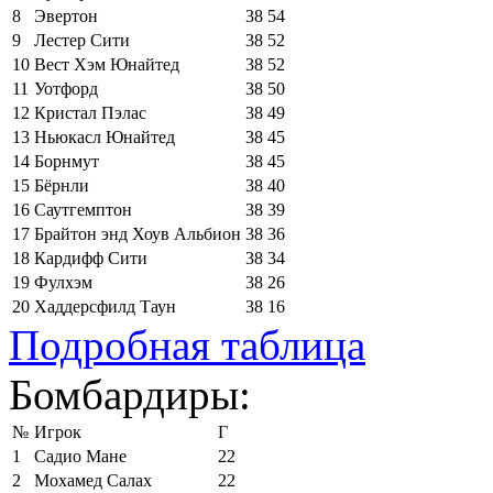
8
Эвертон
38
54
9
Лестер Сити
38
52
10
Вест Хэм Юнайтед
38
52
11
Уотфорд
38
50
12
Кристал Пэлас
38
49
13
Ньюкасл Юнайтед
38
45
14
Борнмут
38
45
15
Бёрнли
38
40
16
Саутгемптон
38
39
17
Брайтон энд Хоув Альбион
38
36
18
Кардифф Сити
38
34
19
Фулхэм
38
26
20
Хаддерсфилд Таун
38
16
Подробная таблица
Бомбардиры:
№
Игрок
Г
1
Садио Мане
22
2
Мохамед Салах
22