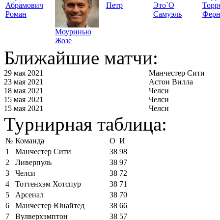
Абрамович
Петр
Это`О
Торр
Роман
Самуэль
Ферн
Моуринью
Жозе
Ближайшие матчи:
29 мая 2021
Манчестер Сити
23 мая 2021
Астон Вилла
18 мая 2021
Челси
15 мая 2021
Челси
15 мая 2021
Челси
Турнирная таблица:
№
Команда
О
И
1
Манчестер Сити
38
98
2
Ливерпуль
38
97
3
Челси
38
72
4
Тоттенхэм Хотспур
38
71
5
Арсенал
38
70
6
Манчестер Юнайтед
38
66
7
Вулверхэмптон
38
57