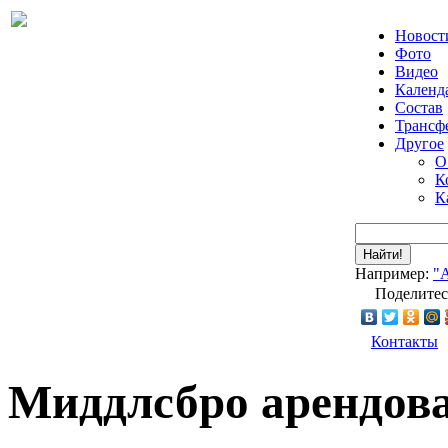
Новост
Фото
Видео
Календ
Состав
Трансф
Другое
О
К
К
Найти!
Например:
"
Поделитес
Контакты
Миддлсбро арендов