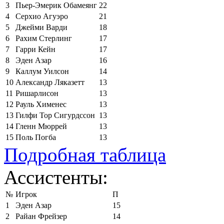
3
Пьер-Эмерик Обамеянг
22
4
Серхио Агуэро
21
5
Джейми Варди
18
6
Рахим Стерлинг
17
7
Гарри Кейн
17
8
Эден Азар
16
9
Каллум Уилсон
14
10
Александр Ляказетт
13
11
Ришарлисон
13
12
Рауль Хименес
13
13
Гилфи Тор Сигурдссон
13
14
Гленн Мюррей
13
15
Поль Погба
13
Подробная таблица
Ассистенты:
№
Игрок
П
1
Эден Азар
15
2
Райан Фрейзер
14