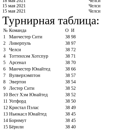
18 мая 2021
Челси
15 мая 2021
Челси
15 мая 2021
Челси
Турнирная таблица:
№
Команда
О
И
1
Манчестер Сити
38
98
2
Ливерпуль
38
97
3
Челси
38
72
4
Тоттенхэм Хотспур
38
71
5
Арсенал
38
70
6
Манчестер Юнайтед
38
66
7
Вулверхэмптон
38
57
8
Эвертон
38
54
9
Лестер Сити
38
52
10
Вест Хэм Юнайтед
38
52
11
Уотфорд
38
50
12
Кристал Пэлас
38
49
13
Ньюкасл Юнайтед
38
45
14
Борнмут
38
45
15
Бёрнли
38
40