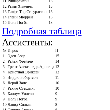
11
Ришарлисон
13
12
Рауль Хименес
13
13
Гилфи Тор Сигурдссон
13
14
Гленн Мюррей
13
15
Поль Погба
13
Подробная таблица
Ассистенты:
№
Игрок
П
1
Эден Азар
15
2
Райан Фрейзер
14
3
Трент Александер-Арнольд
12
4
Кристиан Эриксен
12
5
Эндрю Робертсон
11
6
Лерой Зане
10
7
Рахим Стерлинг
10
8
Каллум Уилсон
9
9
Поль Погба
9
10
Давид Сильва
8
11
Серхио Агуэро
8