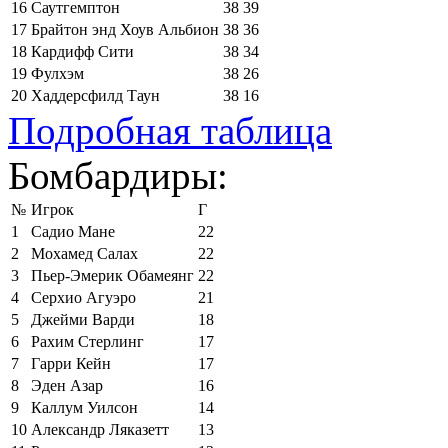
16
Саутгемптон
38
39
17
Брайтон энд Хоув Альбион
38
36
18
Кардифф Сити
38
34
19
Фулхэм
38
26
20
Хаддерсфилд Таун
38
16
Подробная таблица
Бомбардиры:
№
Игрок
Г
1
Садио Мане
22
2
Мохамед Салах
22
3
Пьер-Эмерик Обамеянг
22
4
Серхио Агуэро
21
5
Джейми Варди
18
6
Рахим Стерлинг
17
7
Гарри Кейн
17
8
Эден Азар
16
9
Каллум Уилсон
14
10
Александр Ляказетт
13