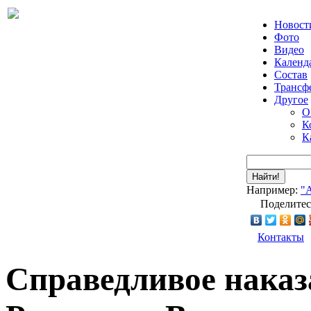
Новост
Фото
Видео
Календ
Состав
Трансф
Другое
О
К
К
Найти!
Например:
"
Поделитес
Контакты
Справедливое наказ