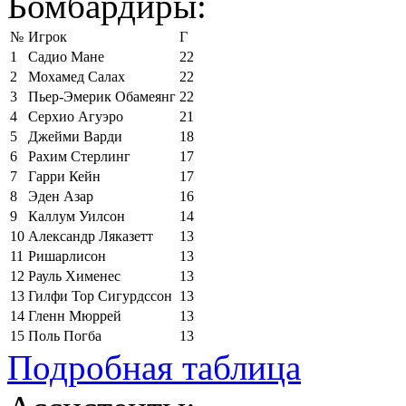
Бомбардиры:
№
Игрок
Г
1
Садио Мане
22
2
Мохамед Салах
22
3
Пьер-Эмерик Обамеянг
22
4
Серхио Агуэро
21
5
Джейми Варди
18
6
Рахим Стерлинг
17
7
Гарри Кейн
17
8
Эден Азар
16
9
Каллум Уилсон
14
10
Александр Ляказетт
13
11
Ришарлисон
13
12
Рауль Хименес
13
13
Гилфи Тор Сигурдссон
13
14
Гленн Мюррей
13
15
Поль Погба
13
Подробная таблица