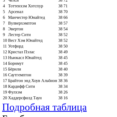
3
Челси
38
72
4
Тоттенхэм Хотспур
38
71
5
Арсенал
38
70
6
Манчестер Юнайтед
38
66
7
Вулверхэмптон
38
57
8
Эвертон
38
54
9
Лестер Сити
38
52
10
Вест Хэм Юнайтед
38
52
11
Уотфорд
38
50
12
Кристал Пэлас
38
49
13
Ньюкасл Юнайтед
38
45
14
Борнмут
38
45
15
Бёрнли
38
40
16
Саутгемптон
38
39
17
Брайтон энд Хоув Альбион
38
36
18
Кардифф Сити
38
34
19
Фулхэм
38
26
20
Хаддерсфилд Таун
38
16
Подробная таблица