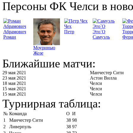
Персоны ФК Челси в ново
Чех
Абрамович
Петр
Это`О
Торр
Роман
Самуэль
Ферн
Моуринью
Жозе
Ближайшие матчи:
29 мая 2021
Манчестер Сити
23 мая 2021
Астон Вилла
18 мая 2021
Челси
15 мая 2021
Челси
15 мая 2021
Челси
Турнирная таблица:
№
Команда
О
И
1
Манчестер Сити
38
98
2
Ливерпуль
38
97