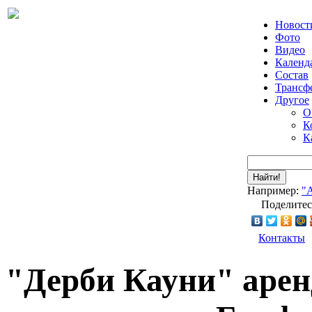
Новост
Фото
Видео
Календ
Состав
Трансф
Другое
О
К
К
Найти!
Например:
"
Поделитес
Контакты
"Дерби Кауни" арен