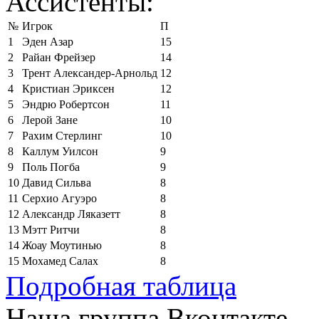
Ассистенты:
№
Игрок
П
1
Эден Азар
15
2
Райан Фрейзер
14
3
Трент Александер-Арнольд
12
4
Кристиан Эриксен
12
5
Эндрю Робертсон
11
6
Лерой Зане
10
7
Рахим Стерлинг
10
8
Каллум Уилсон
9
9
Поль Погба
9
10
Давид Сильва
8
11
Серхио Агуэро
8
12
Александр Ляказетт
8
13
Мэтт Ритчи
8
14
Жоау Моутинью
8
15
Мохамед Салах
8
Подробная таблица
Наша группа Вконтакте