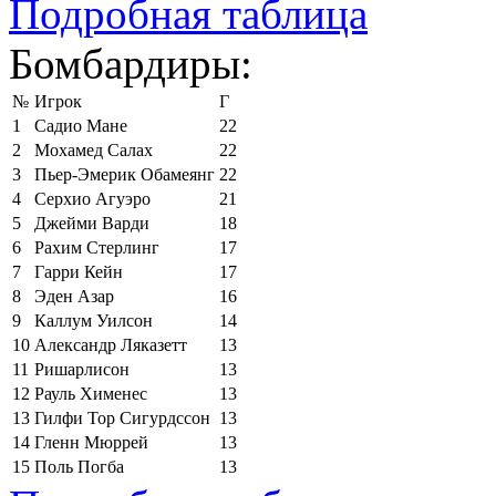
Подробная таблица
Бомбардиры:
№
Игрок
Г
1
Садио Мане
22
2
Мохамед Салах
22
3
Пьер-Эмерик Обамеянг
22
4
Серхио Агуэро
21
5
Джейми Варди
18
6
Рахим Стерлинг
17
7
Гарри Кейн
17
8
Эден Азар
16
9
Каллум Уилсон
14
10
Александр Ляказетт
13
11
Ришарлисон
13
12
Рауль Хименес
13
13
Гилфи Тор Сигурдссон
13
14
Гленн Мюррей
13
15
Поль Погба
13