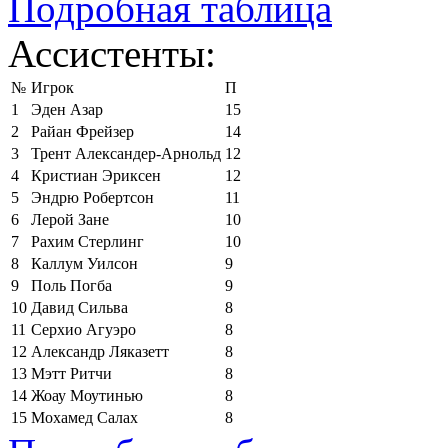
Подробная таблица
Ассистенты:
№
Игрок
П
1
Эден Азар
15
2
Райан Фрейзер
14
3
Трент Александер-Арнольд
12
4
Кристиан Эриксен
12
5
Эндрю Робертсон
11
6
Лерой Зане
10
7
Рахим Стерлинг
10
8
Каллум Уилсон
9
9
Поль Погба
9
10
Давид Сильва
8
11
Серхио Агуэро
8
12
Александр Ляказетт
8
13
Мэтт Ритчи
8
14
Жоау Моутинью
8
15
Мохамед Салах
8