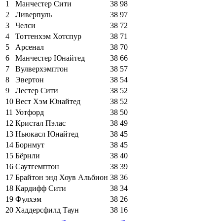
1
Манчестер Сити
38
98
2
Ливерпуль
38
97
3
Челси
38
72
4
Тоттенхэм Хотспур
38
71
5
Арсенал
38
70
6
Манчестер Юнайтед
38
66
7
Вулверхэмптон
38
57
8
Эвертон
38
54
9
Лестер Сити
38
52
10
Вест Хэм Юнайтед
38
52
11
Уотфорд
38
50
12
Кристал Пэлас
38
49
13
Ньюкасл Юнайтед
38
45
14
Борнмут
38
45
15
Бёрнли
38
40
16
Саутгемптон
38
39
17
Брайтон энд Хоув Альбион
38
36
18
Кардифф Сити
38
34
19
Фулхэм
38
26
20
Хаддерсфилд Таун
38
16