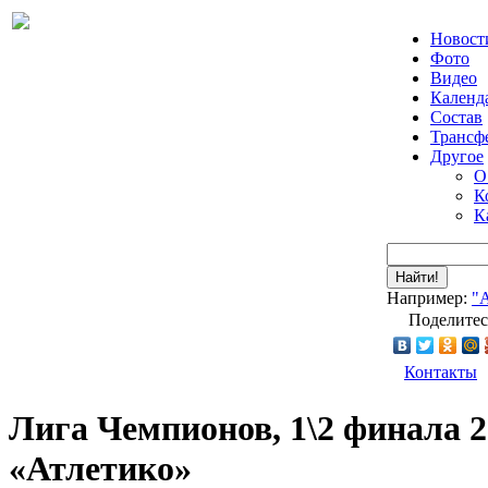
Новост
Фото
Видео
Календ
Состав
Трансф
Другое
О
К
К
Найти!
Например:
"
Поделитес
Контакты
Лига Чемпионов, 1\2 финала 2
«Атлетико»