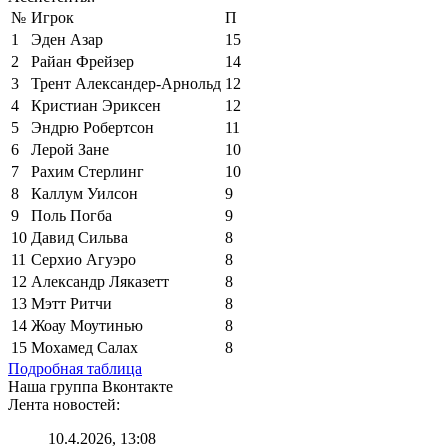
№
Игрок
П
1
Эден Азар
15
2
Райан Фрейзер
14
3
Трент Александер-Арнольд
12
4
Кристиан Эриксен
12
5
Эндрю Робертсон
11
6
Лерой Зане
10
7
Рахим Стерлинг
10
8
Каллум Уилсон
9
9
Поль Погба
9
10
Давид Сильва
8
11
Серхио Агуэро
8
12
Александр Ляказетт
8
13
Мэтт Ритчи
8
14
Жоау Моутинью
8
15
Мохамед Салах
8
Подробная таблица
Наша группа Вконтакте
Лента новостей:
10.4.2026, 13:08