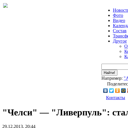
Новост
Фото
Видео
Календ
Состав
Трансф
Другое
О
К
К
Найти!
Например:
"
Поделитес
Контакты
"Челси" — "Ливерпуль": стал
29.12.2013, 20:44