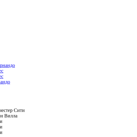
ес
андо
естер Сити
н Вилла
и
и
и