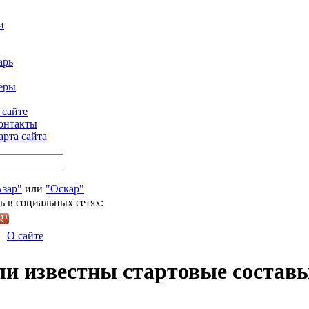
и
арь
еры
 сайте
онтакты
арта сайта
Азар"
или
"Оскар"
ь в социальных сетях:
О сайте
и известны стартовые состав