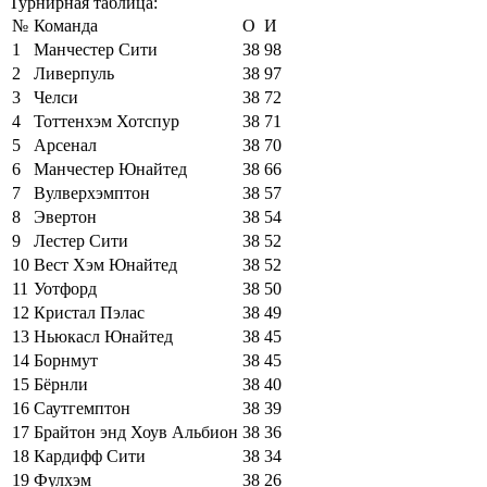
Турнирная таблица:
№
Команда
О
И
1
Манчестер Сити
38
98
2
Ливерпуль
38
97
3
Челси
38
72
4
Тоттенхэм Хотспур
38
71
5
Арсенал
38
70
6
Манчестер Юнайтед
38
66
7
Вулверхэмптон
38
57
8
Эвертон
38
54
9
Лестер Сити
38
52
10
Вест Хэм Юнайтед
38
52
11
Уотфорд
38
50
12
Кристал Пэлас
38
49
13
Ньюкасл Юнайтед
38
45
14
Борнмут
38
45
15
Бёрнли
38
40
16
Саутгемптон
38
39
17
Брайтон энд Хоув Альбион
38
36
18
Кардифф Сити
38
34
19
Фулхэм
38
26