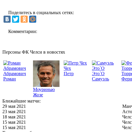
Поделитесь в социальных сетях:
Комментарии:
Персоны ФК Челси в новостях
Чех
Абрамович
Петр
Это`О
Торр
Роман
Самуэль
Ферн
Моуринью
Жозе
Ближайшие матчи:
29 мая 2021
Манч
23 мая 2021
Асто
18 мая 2021
Челс
15 мая 2021
Челс
15 мая 2021
Челс