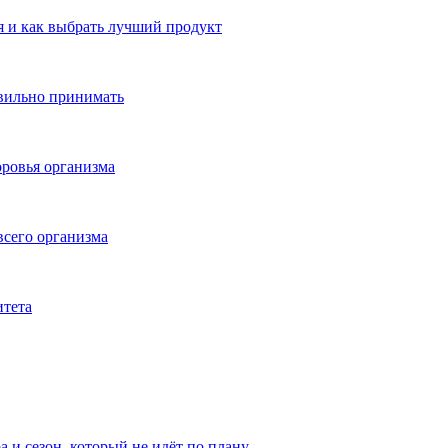
 и как выбрать лучший продукт
авильно принимать
ровья организма
всего организма
итета
а и сезон, который не идёт по плану