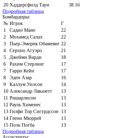
20
Хаддерсфилд Таун
38
16
Подробная таблица
Бомбардиры:
№
Игрок
Г
1
Садио Мане
22
2
Мохамед Салах
22
3
Пьер-Эмерик Обамеянг
22
4
Серхио Агуэро
21
5
Джейми Варди
18
6
Рахим Стерлинг
17
7
Гарри Кейн
17
8
Эден Азар
16
9
Каллум Уилсон
14
10
Александр Ляказетт
13
11
Ришарлисон
13
12
Рауль Хименес
13
13
Гилфи Тор Сигурдссон
13
14
Гленн Мюррей
13
15
Поль Погба
13
Подробная таблица
Ассистенты: