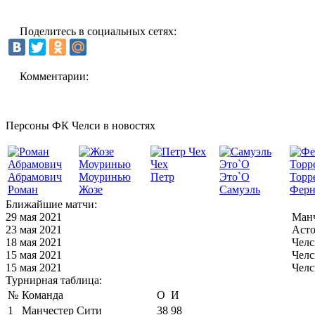
Поделитесь в социальных сетях:
Комментарии:
Персоны ФК Челси в новостях
Чех
Абрамович
Моуринью
Петр
Это`О
Торр
Роман
Жозе
Самуэль
Ферн
Ближайшие матчи:
29 мая 2021
Манч
23 мая 2021
Асто
18 мая 2021
Челс
15 мая 2021
Челс
15 мая 2021
Челс
Турнирная таблица:
№
Команда
О
И
1
Манчестер Сити
38
98