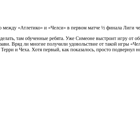
 между «Атлетико» и «Челси» в первом матче ½ финала Лиги ч
 делать, там обученные ребята. Уже Симеоне выстроит игру от о
ви. Вряд ли многие получили удовольствие от такой игры «Челс
 Терри и Чеха. Хотя первый, как показалось, просто подвернул н