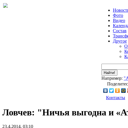
Новост
Фото
Видео
Календ
Состав
Трансф
Другое
О
К
К
Найти!
Например:
"
Поделитес
Контакты
Ловчев: "Ничья выгодна и «А
23.4.2014, 03:10