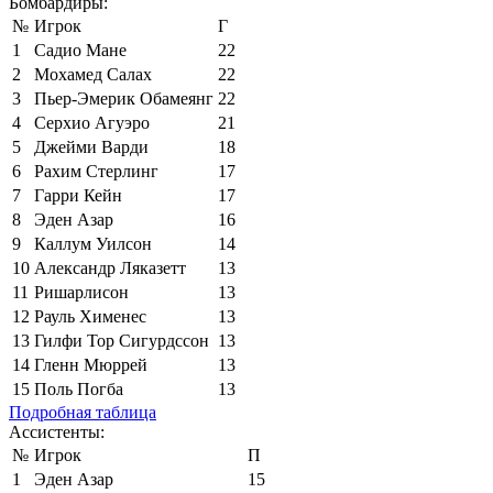
Бомбардиры:
№
Игрок
Г
1
Садио Мане
22
2
Мохамед Салах
22
3
Пьер-Эмерик Обамеянг
22
4
Серхио Агуэро
21
5
Джейми Варди
18
6
Рахим Стерлинг
17
7
Гарри Кейн
17
8
Эден Азар
16
9
Каллум Уилсон
14
10
Александр Ляказетт
13
11
Ришарлисон
13
12
Рауль Хименес
13
13
Гилфи Тор Сигурдссон
13
14
Гленн Мюррей
13
15
Поль Погба
13
Подробная таблица
Ассистенты:
№
Игрок
П
1
Эден Азар
15