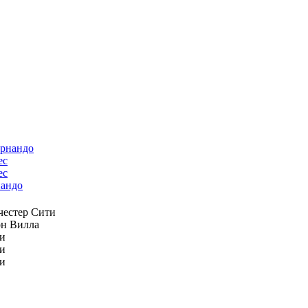
ес
андо
естер Сити
н Вилла
и
и
и