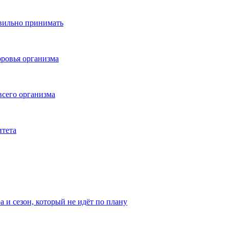
авильно принимать
ровья организма
всего организма
итета
а и сезон, который не идёт по плану