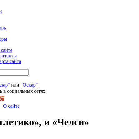
и
арь
еры
 сайте
онтакты
арта сайта
Азар"
или
"Оскар"
ь в социальных сетях:
О сайте
тлетико», и «Челси»