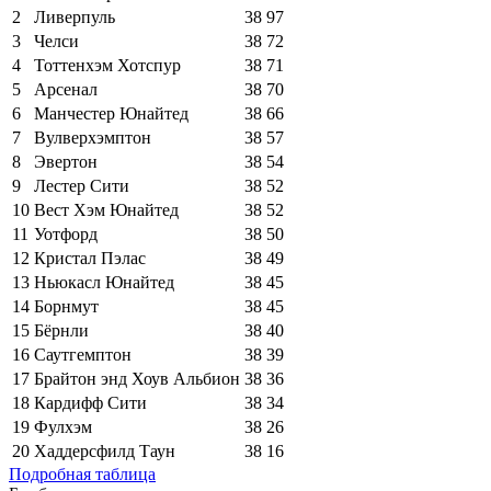
2
Ливерпуль
38
97
3
Челси
38
72
4
Тоттенхэм Хотспур
38
71
5
Арсенал
38
70
6
Манчестер Юнайтед
38
66
7
Вулверхэмптон
38
57
8
Эвертон
38
54
9
Лестер Сити
38
52
10
Вест Хэм Юнайтед
38
52
11
Уотфорд
38
50
12
Кристал Пэлас
38
49
13
Ньюкасл Юнайтед
38
45
14
Борнмут
38
45
15
Бёрнли
38
40
16
Саутгемптон
38
39
17
Брайтон энд Хоув Альбион
38
36
18
Кардифф Сити
38
34
19
Фулхэм
38
26
20
Хаддерсфилд Таун
38
16
Подробная таблица