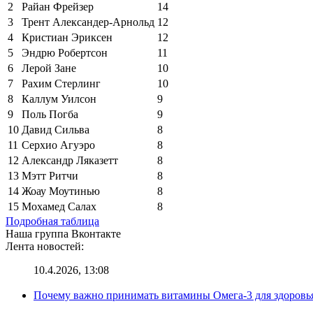
2
Райан Фрейзер
14
3
Трент Александер-Арнольд
12
4
Кристиан Эриксен
12
5
Эндрю Робертсон
11
6
Лерой Зане
10
7
Рахим Стерлинг
10
8
Каллум Уилсон
9
9
Поль Погба
9
10
Давид Сильва
8
11
Серхио Агуэро
8
12
Александр Ляказетт
8
13
Мэтт Ритчи
8
14
Жоау Моутинью
8
15
Мохамед Салах
8
Подробная таблица
Наша группа Вконтакте
Лента новостей:
10.4.2026, 13:08
Почему важно принимать витамины Омега-3 для здоровья