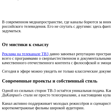
В современном медиапространстве, где каналы борются за вни
российского телевидения. Его не спутать с другими: здесь фан
задуматься.
От мистики к смыслу
Реклама на телеканале ТВ3
давно завоевал репутацию простран
всего с программами о сверхъестественном и документальными
качественного отечественного контента с философской и эмоц
Сегодня в эфире можно увидеть не только классические докум
Современные проекты и собственный стиль
Одной из сильных сторон ТВ-3 остаётся уникальная подача. Ка
ДиКаприо!»
стали не просто телесериалами, а настоящими кул
Канал активно поддерживает молодых режиссёров и сценарист
короткометражные фильмы широкой аудитории.