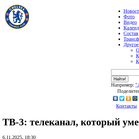
Новос
Фото
Видео
Календ
Состав
Транс
Другое
О
К
К
Найти!
Например:
"
Поделитес
Контакты
ТВ-3: телеканал, который уме
6.11.2025, 18:30