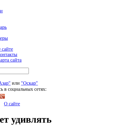
ти
арь
феры
 сайте
онтакты
арта сайта
Азар"
или
"Оскар"
ь в социальных сетях:
О сайте
ет удивлять