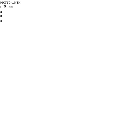
естер Сити
н Вилла
и
и
и