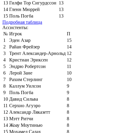
13
Гилфи Тор Сигурдссон
13
14
Гленн Мюррей
13
15
Поль Погба
13
Подробная таблица
Ассистенты:
№
Игрок
П
1
Эден Азар
15
2
Райан Фрейзер
14
3
Трент Александер-Арнольд
12
4
Кристиан Эриксен
12
5
Эндрю Робертсон
11
6
Лерой Зане
10
7
Рахим Стерлинг
10
8
Каллум Уилсон
9
9
Поль Погба
9
10
Давид Сильва
8
11
Серхио Агуэро
8
12
Александр Ляказетт
8
13
Мэтт Ритчи
8
14
Жоау Моутинью
8
15
Мохамед Салах
8