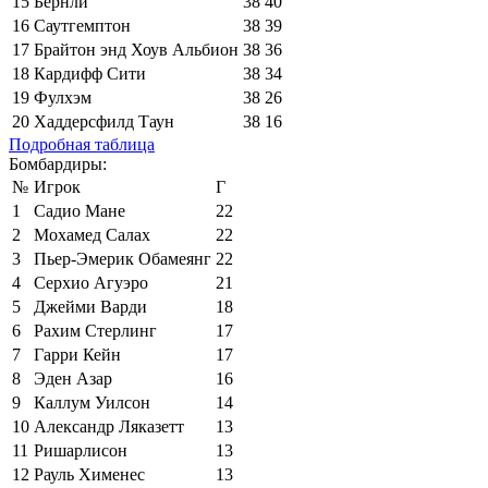
15
Бёрнли
38
40
16
Саутгемптон
38
39
17
Брайтон энд Хоув Альбион
38
36
18
Кардифф Сити
38
34
19
Фулхэм
38
26
20
Хаддерсфилд Таун
38
16
Подробная таблица
Бомбардиры:
№
Игрок
Г
1
Садио Мане
22
2
Мохамед Салах
22
3
Пьер-Эмерик Обамеянг
22
4
Серхио Агуэро
21
5
Джейми Варди
18
6
Рахим Стерлинг
17
7
Гарри Кейн
17
8
Эден Азар
16
9
Каллум Уилсон
14
10
Александр Ляказетт
13
11
Ришарлисон
13
12
Рауль Хименес
13