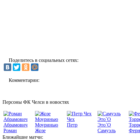
Поделитесь в социальных сетях:
Комментарии:
Персоны ФК Челси в новостях
Чех
Абрамович
Моуринью
Петр
Это`О
Торр
Роман
Жозе
Самуэль
Ферн
Ближайшие матчи: