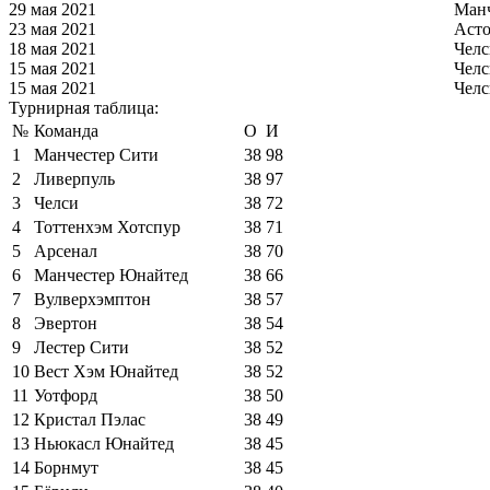
29 мая 2021
Манч
23 мая 2021
Асто
18 мая 2021
Челс
15 мая 2021
Челс
15 мая 2021
Челс
Турнирная таблица:
№
Команда
О
И
1
Манчестер Сити
38
98
2
Ливерпуль
38
97
3
Челси
38
72
4
Тоттенхэм Хотспур
38
71
5
Арсенал
38
70
6
Манчестер Юнайтед
38
66
7
Вулверхэмптон
38
57
8
Эвертон
38
54
9
Лестер Сити
38
52
10
Вест Хэм Юнайтед
38
52
11
Уотфорд
38
50
12
Кристал Пэлас
38
49
13
Ньюкасл Юнайтед
38
45
14
Борнмут
38
45