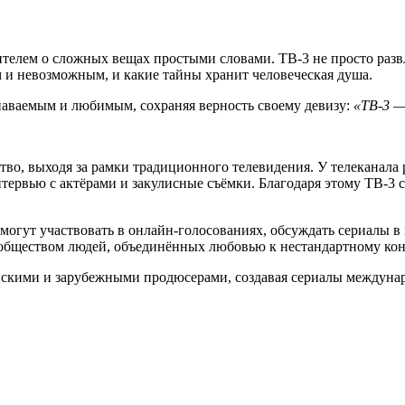
ителем о сложных вещах простыми словами. ТВ-3 не просто развл
 и невозможным, и какие тайны хранит человеческая душа.
знаваемым и любимым, сохраняя верность своему девизу:
«ТВ-3 —
тво, выходя за рамки традиционного телевидения. У телеканала
ервью с актёрами и закулисные съёмки. Благодаря этому ТВ-3 со
огут участвовать в онлайн-голосованиях, обсуждать сериалы в 
ообществом людей, объединённых любовью к нестандартному кон
скими и зарубежными продюсерами, создавая сериалы междунаро