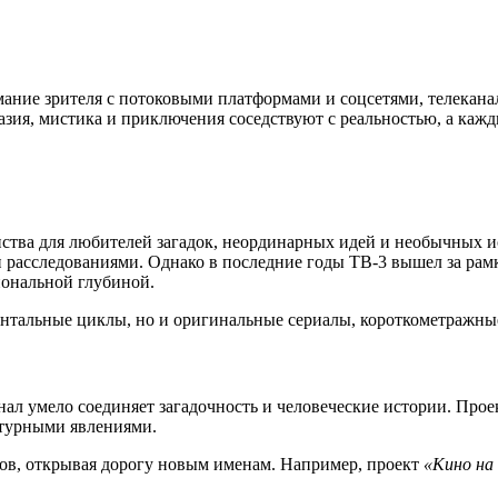
мание зрителя с потоковыми платформами и соцсетями, телекана
тазия, мистика и приключения соседствуют с реальностью, а кажд
ства для любителей загадок, неординарных идей и необычных ис
 расследованиями. Однако в последние годы ТВ-3 вышел за рам
иональной глубиной.
ентальные циклы, но и оригинальные сериалы, короткометражны
нал умело соединяет загадочность и человеческие истории. Про
ьтурными явлениями.
ов, открывая дорогу новым именам. Например, проект
«Кино на