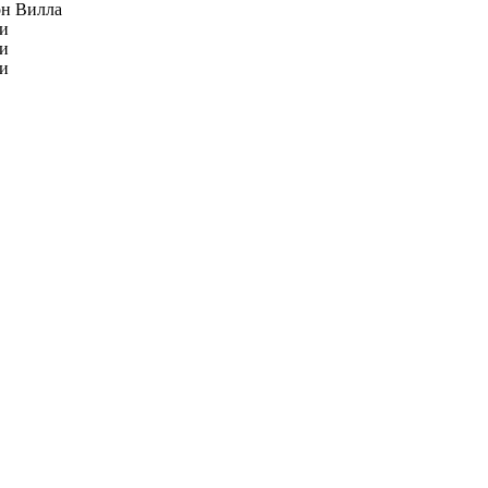
н Вилла
и
и
и