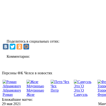
Поделитесь в социальных сетях:
Комментарии:
Персоны ФК Челси в новостях
Чех
Абрамович
Моуринью
Петр
Это`О
Торр
Роман
Жозе
Самуэль
Ферн
Ближайшие матчи:
29 мая 2021
Манч