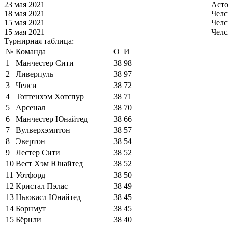
23 мая 2021
Асто
18 мая 2021
Челс
15 мая 2021
Челс
15 мая 2021
Челс
Турнирная таблица:
№
Команда
О
И
1
Манчестер Сити
38
98
2
Ливерпуль
38
97
3
Челси
38
72
4
Тоттенхэм Хотспур
38
71
5
Арсенал
38
70
6
Манчестер Юнайтед
38
66
7
Вулверхэмптон
38
57
8
Эвертон
38
54
9
Лестер Сити
38
52
10
Вест Хэм Юнайтед
38
52
11
Уотфорд
38
50
12
Кристал Пэлас
38
49
13
Ньюкасл Юнайтед
38
45
14
Борнмут
38
45
15
Бёрнли
38
40