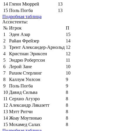
14
Гленн Мюррей
13
15
Поль Погба
13
Подробная таблица
Ассистенты:
№
Игрок
П
1
Эден Азар
15
2
Райан Фрейзер
14
3
Трент Александер-Арнольд
12
4
Кристиан Эриксен
12
5
Эндрю Робертсон
11
6
Лерой Зане
10
7
Рахим Стерлинг
10
8
Каллум Уилсон
9
9
Поль Погба
9
10
Давид Сильва
8
11
Серхио Агуэро
8
12
Александр Ляказетт
8
13
Мэтт Ритчи
8
14
Жоау Моутинью
8
15
Мохамед Салах
8
Подробная таблица