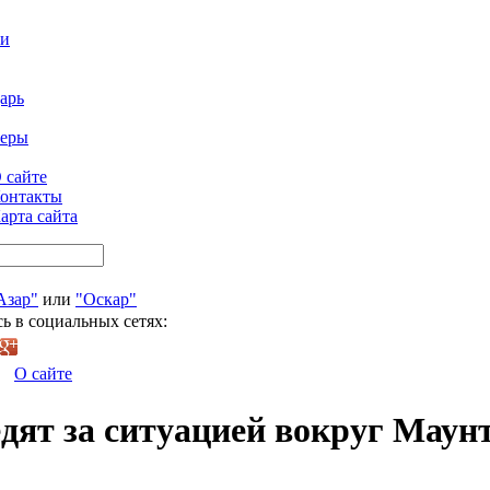
ти
арь
феры
 сайте
онтакты
арта сайта
Азар"
или
"Оскар"
ь в социальных сетях:
О сайте
дят за ситуацией вокруг Маун