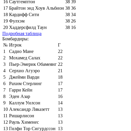
16
Саутгемптон
38
39
17
Брайтон энд Хоув Альбион
38
36
18
Кардифф Сити
38
34
19
Фулхэм
38
26
20
Хаддерсфилд Таун
38
16
Подробная таблица
Бомбардиры:
№
Игрок
Г
1
Садио Мане
22
2
Мохамед Салах
22
3
Пьер-Эмерик Обамеянг
22
4
Серхио Агуэро
21
5
Джейми Варди
18
6
Рахим Стерлинг
17
7
Гарри Кейн
17
8
Эден Азар
16
9
Каллум Уилсон
14
10
Александр Ляказетт
13
11
Ришарлисон
13
12
Рауль Хименес
13
13
Гилфи Тор Сигурдссон
13