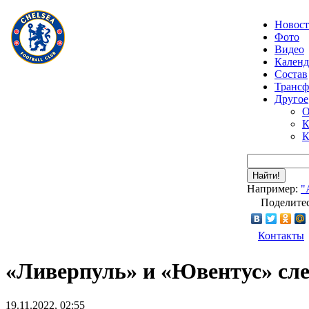
Новос
Фото
Видео
Календ
Состав
Транс
Другое
О
К
К
Найти!
Например:
"
Поделитес
Контакты
«Ливерпуль» и «Ювентус» сле
19.11.2022, 02:55