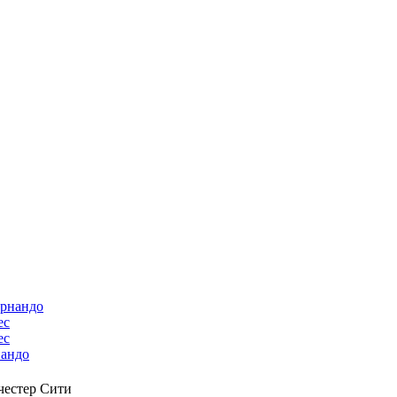
ес
андо
естер Сити