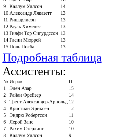
9
Каллум Уилсон
14
10
Александр Ляказетт
13
11
Ришарлисон
13
12
Рауль Хименес
13
13
Гилфи Тор Сигурдссон
13
14
Гленн Мюррей
13
15
Поль Погба
13
Подробная таблица
Ассистенты:
№
Игрок
П
1
Эден Азар
15
2
Райан Фрейзер
14
3
Трент Александер-Арнольд
12
4
Кристиан Эриксен
12
5
Эндрю Робертсон
11
6
Лерой Зане
10
7
Рахим Стерлинг
10
8
Каллум Уилсон
9