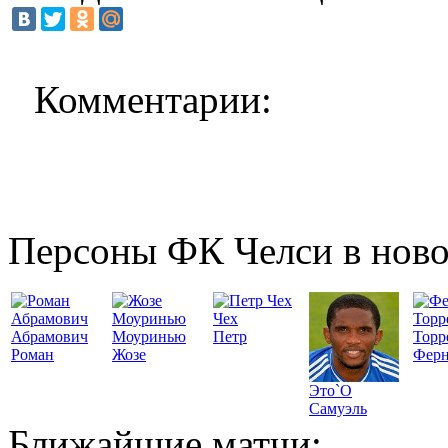
Комментарии:
Персоны ФК Челси в ново
Чех
Абрамович
Моуринью
Петр
Торр
Роман
Жозе
Ферн
Это`О
Самуэль
Ближайшие матчи: