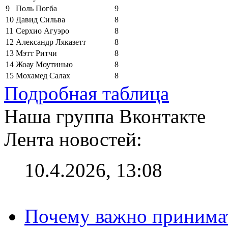
9
Поль Погба
9
10
Давид Сильва
8
11
Серхио Агуэро
8
12
Александр Ляказетт
8
13
Мэтт Ритчи
8
14
Жоау Моутинью
8
15
Мохамед Салах
8
Подробная таблица
Наша группа Вконтакте
Лента новостей:
10.4.2026, 13:08
Почему важно принима