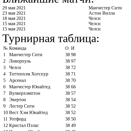
29 мая 2021
Манчестер Сити
23 мая 2021
Астон Вилла
18 мая 2021
Челси
15 мая 2021
Челси
15 мая 2021
Челси
Турнирная таблица:
№
Команда
О
И
1
Манчестер Сити
38
98
2
Ливерпуль
38
97
3
Челси
38
72
4
Тоттенхэм Хотспур
38
71
5
Арсенал
38
70
6
Манчестер Юнайтед
38
66
7
Вулверхэмптон
38
57
8
Эвертон
38
54
9
Лестер Сити
38
52
10
Вест Хэм Юнайтед
38
52
11
Уотфорд
38
50
12
Кристал Пэлас
38
49