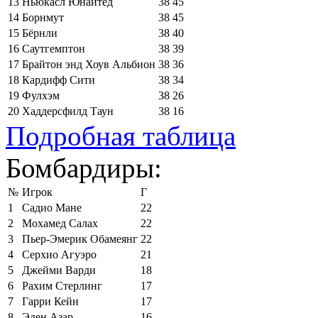
13
Ньюкасл Юнайтед
38
45
14
Борнмут
38
45
15
Бёрнли
38
40
16
Саутгемптон
38
39
17
Брайтон энд Хоув Альбион
38
36
18
Кардифф Сити
38
34
19
Фулхэм
38
26
20
Хаддерсфилд Таун
38
16
Подробная таблица
Бомбардиры:
№
Игрок
Г
1
Садио Мане
22
2
Мохамед Салах
22
3
Пьер-Эмерик Обамеянг
22
4
Серхио Агуэро
21
5
Джейми Варди
18
6
Рахим Стерлинг
17
7
Гарри Кейн
17
8
Эден Азар
16