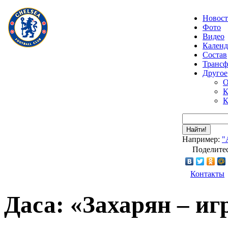
Новос
Фото
Видео
Календ
Состав
Транс
Другое
О
К
К
Найти!
Например:
"
Поделитес
Контакты
Даса: «Захарян – иг