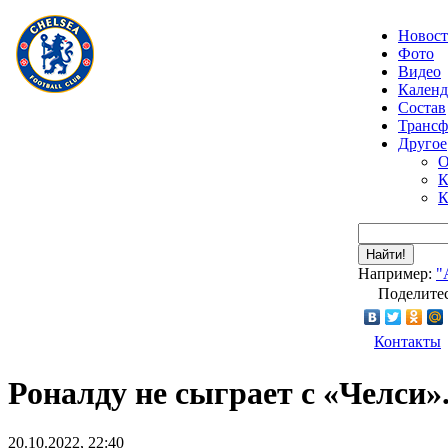
Новос
Фото
Видео
Календ
Состав
Транс
Другое
О
К
К
Найти!
Например:
"
Поделитес
Контакты
Роналду не сыграет с «Челси».
20.10.2022, 22:40