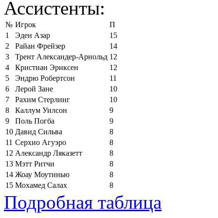
Ассистенты:
№
Игрок
П
1
Эден Азар
15
2
Райан Фрейзер
14
3
Трент Александер-Арнольд
12
4
Кристиан Эриксен
12
5
Эндрю Робертсон
11
6
Лерой Зане
10
7
Рахим Стерлинг
10
8
Каллум Уилсон
9
9
Поль Погба
9
10
Давид Сильва
8
11
Серхио Агуэро
8
12
Александр Ляказетт
8
13
Мэтт Ритчи
8
14
Жоау Моутинью
8
15
Мохамед Салах
8
Подробная таблица