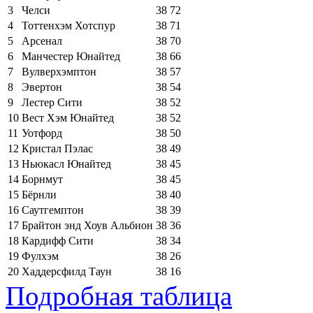
3
Челси
38
72
4
Тоттенхэм Хотспур
38
71
5
Арсенал
38
70
6
Манчестер Юнайтед
38
66
7
Вулверхэмптон
38
57
8
Эвертон
38
54
9
Лестер Сити
38
52
10
Вест Хэм Юнайтед
38
52
11
Уотфорд
38
50
12
Кристал Пэлас
38
49
13
Ньюкасл Юнайтед
38
45
14
Борнмут
38
45
15
Бёрнли
38
40
16
Саутгемптон
38
39
17
Брайтон энд Хоув Альбион
38
36
18
Кардифф Сити
38
34
19
Фулхэм
38
26
20
Хаддерсфилд Таун
38
16
Подробная таблица