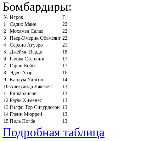
Бомбардиры:
№
Игрок
Г
1
Садио Мане
22
2
Мохамед Салах
22
3
Пьер-Эмерик Обамеянг
22
4
Серхио Агуэро
21
5
Джейми Варди
18
6
Рахим Стерлинг
17
7
Гарри Кейн
17
8
Эден Азар
16
9
Каллум Уилсон
14
10
Александр Ляказетт
13
11
Ришарлисон
13
12
Рауль Хименес
13
13
Гилфи Тор Сигурдссон
13
14
Гленн Мюррей
13
15
Поль Погба
13
Подробная таблица