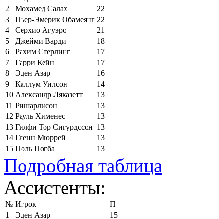
2
Мохамед Салах
22
3
Пьер-Эмерик Обамеянг
22
4
Серхио Агуэро
21
5
Джейми Варди
18
6
Рахим Стерлинг
17
7
Гарри Кейн
17
8
Эден Азар
16
9
Каллум Уилсон
14
10
Александр Ляказетт
13
11
Ришарлисон
13
12
Рауль Хименес
13
13
Гилфи Тор Сигурдссон
13
14
Гленн Мюррей
13
15
Поль Погба
13
Подробная таблица
Ассистенты:
№
Игрок
П
1
Эден Азар
15