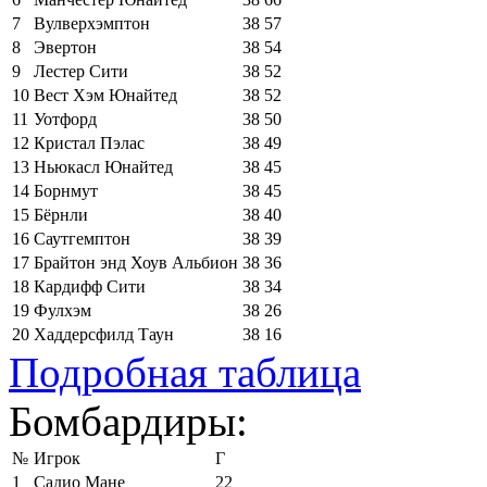
7
Вулверхэмптон
38
57
8
Эвертон
38
54
9
Лестер Сити
38
52
10
Вест Хэм Юнайтед
38
52
11
Уотфорд
38
50
12
Кристал Пэлас
38
49
13
Ньюкасл Юнайтед
38
45
14
Борнмут
38
45
15
Бёрнли
38
40
16
Саутгемптон
38
39
17
Брайтон энд Хоув Альбион
38
36
18
Кардифф Сити
38
34
19
Фулхэм
38
26
20
Хаддерсфилд Таун
38
16
Подробная таблица
Бомбардиры:
№
Игрок
Г
1
Садио Мане
22