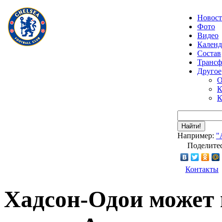
Новос
Фото
Видео
Календ
Состав
Транс
Другое
О
К
К
Найти!
Например:
"
Поделитес
Контакты
Хадсон-Одои может