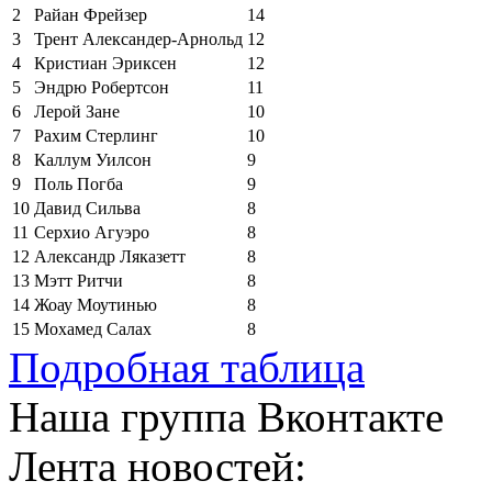
2
Райан Фрейзер
14
3
Трент Александер-Арнольд
12
4
Кристиан Эриксен
12
5
Эндрю Робертсон
11
6
Лерой Зане
10
7
Рахим Стерлинг
10
8
Каллум Уилсон
9
9
Поль Погба
9
10
Давид Сильва
8
11
Серхио Агуэро
8
12
Александр Ляказетт
8
13
Мэтт Ритчи
8
14
Жоау Моутинью
8
15
Мохамед Салах
8
Подробная таблица
Наша группа Вконтакте
Лента новостей: