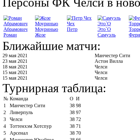
Персоны ФК Челси в ново
Чех
Абрамович
Моуринью
Петр
Это`О
Торр
Роман
Жозе
Самуэль
Ферн
Ближайшие матчи:
29 мая 2021
Манчестер Сити
23 мая 2021
Астон Вилла
18 мая 2021
Челси
15 мая 2021
Челси
15 мая 2021
Челси
Турнирная таблица:
№
Команда
О
И
1
Манчестер Сити
38
98
2
Ливерпуль
38
97
3
Челси
38
72
4
Тоттенхэм Хотспур
38
71
5
Арсенал
38
70
6
Манчестер Юнайтед
38
66