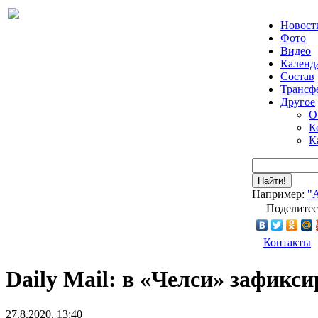
Новост
Фото
Видео
Календ
Состав
Трансф
Другое
О
К
К
Найти!
Например:
"
Поделитес
Контакты
Daily Mail: в «Челси» зафик
27.8.2020, 13:40