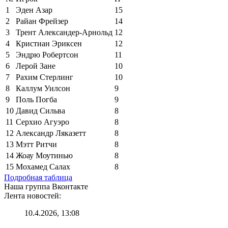
1
Эден Азар
15
2
Райан Фрейзер
14
3
Трент Александер-Арнольд
12
4
Кристиан Эриксен
12
5
Эндрю Робертсон
11
6
Лерой Зане
10
7
Рахим Стерлинг
10
8
Каллум Уилсон
9
9
Поль Погба
9
10
Давид Сильва
8
11
Серхио Агуэро
8
12
Александр Ляказетт
8
13
Мэтт Ритчи
8
14
Жоау Моутинью
8
15
Мохамед Салах
8
Подробная таблица
Наша группа Вконтакте
Лента новостей:
10.4.2026, 13:08