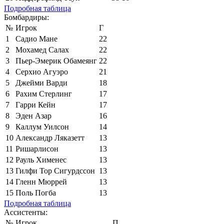
Подробная таблица
Бомбардиры:
№
Игрок
Г
1
Садио Мане
22
2
Мохамед Салах
22
3
Пьер-Эмерик Обамеянг
22
4
Серхио Агуэро
21
5
Джейми Варди
18
6
Рахим Стерлинг
17
7
Гарри Кейн
17
8
Эден Азар
16
9
Каллум Уилсон
14
10
Александр Ляказетт
13
11
Ришарлисон
13
12
Рауль Хименес
13
13
Гилфи Тор Сигурдссон
13
14
Гленн Мюррей
13
15
Поль Погба
13
Подробная таблица
Ассистенты:
№
Игрок
П