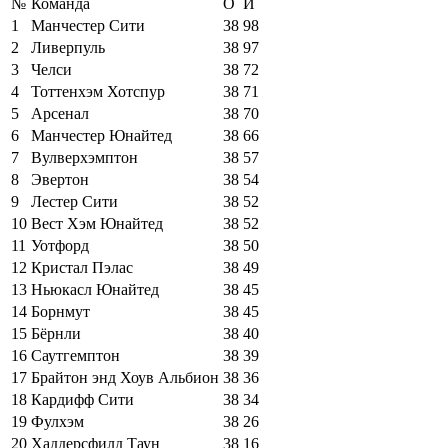
№
Команда
О
И
1
Манчестер Сити
38
98
2
Ливерпуль
38
97
3
Челси
38
72
4
Тоттенхэм Хотспур
38
71
5
Арсенал
38
70
6
Манчестер Юнайтед
38
66
7
Вулверхэмптон
38
57
8
Эвертон
38
54
9
Лестер Сити
38
52
10
Вест Хэм Юнайтед
38
52
11
Уотфорд
38
50
12
Кристал Пэлас
38
49
13
Ньюкасл Юнайтед
38
45
14
Борнмут
38
45
15
Бёрнли
38
40
16
Саутгемптон
38
39
17
Брайтон энд Хоув Альбион
38
36
18
Кардифф Сити
38
34
19
Фулхэм
38
26
20
Хаддерсфилд Таун
38
16