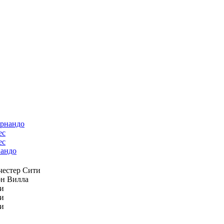
ес
андо
естер Сити
н Вилла
и
и
и