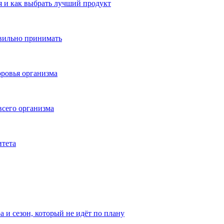
 и как выбрать лучший продукт
авильно принимать
ровья организма
всего организма
итета
а и сезон, который не идёт по плану