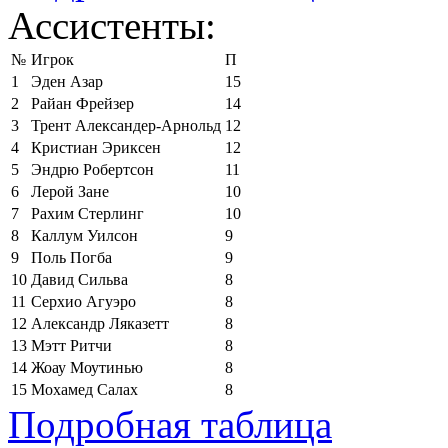
Ассистенты:
№
Игрок
П
1
Эден Азар
15
2
Райан Фрейзер
14
3
Трент Александер-Арнольд
12
4
Кристиан Эриксен
12
5
Эндрю Робертсон
11
6
Лерой Зане
10
7
Рахим Стерлинг
10
8
Каллум Уилсон
9
9
Поль Погба
9
10
Давид Сильва
8
11
Серхио Агуэро
8
12
Александр Ляказетт
8
13
Мэтт Ритчи
8
14
Жоау Моутинью
8
15
Мохамед Салах
8
Подробная таблица