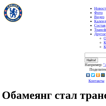
Новос
Фото
Видео
Календ
Состав
Транс
Другое
О
К
К
Найти!
Например:
"
Поделитес
Контакты
Обамеянг стал тран