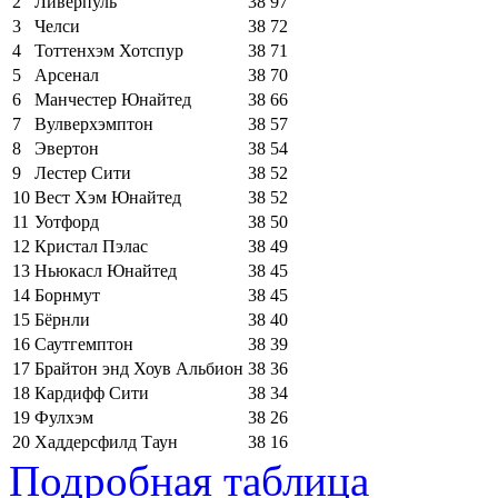
2
Ливерпуль
38
97
3
Челси
38
72
4
Тоттенхэм Хотспур
38
71
5
Арсенал
38
70
6
Манчестер Юнайтед
38
66
7
Вулверхэмптон
38
57
8
Эвертон
38
54
9
Лестер Сити
38
52
10
Вест Хэм Юнайтед
38
52
11
Уотфорд
38
50
12
Кристал Пэлас
38
49
13
Ньюкасл Юнайтед
38
45
14
Борнмут
38
45
15
Бёрнли
38
40
16
Саутгемптон
38
39
17
Брайтон энд Хоув Альбион
38
36
18
Кардифф Сити
38
34
19
Фулхэм
38
26
20
Хаддерсфилд Таун
38
16
Подробная таблица