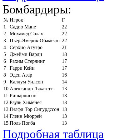
Бомбардиры:
№
Игрок
Г
1
Садио Мане
22
2
Мохамед Салах
22
3
Пьер-Эмерик Обамеянг
22
4
Серхио Агуэро
21
5
Джейми Варди
18
6
Рахим Стерлинг
17
7
Гарри Кейн
17
8
Эден Азар
16
9
Каллум Уилсон
14
10
Александр Ляказетт
13
11
Ришарлисон
13
12
Рауль Хименес
13
13
Гилфи Тор Сигурдссон
13
14
Гленн Мюррей
13
15
Поль Погба
13
Подробная таблица