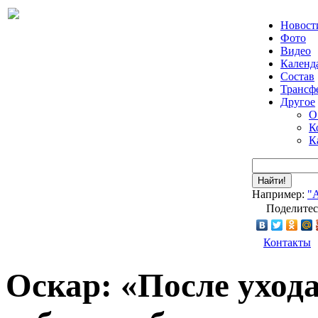
Новост
Фото
Видео
Календ
Состав
Трансф
Другое
О
К
К
Найти!
Например:
"
Поделитес
Контакты
Оскар: «После уход