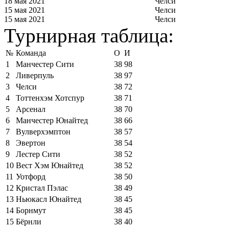
18 мая 2021
Челси
15 мая 2021
Челси
15 мая 2021
Челси
Турнирная таблица:
№
Команда
О
И
1
Манчестер Сити
38
98
2
Ливерпуль
38
97
3
Челси
38
72
4
Тоттенхэм Хотспур
38
71
5
Арсенал
38
70
6
Манчестер Юнайтед
38
66
7
Вулверхэмптон
38
57
8
Эвертон
38
54
9
Лестер Сити
38
52
10
Вест Хэм Юнайтед
38
52
11
Уотфорд
38
50
12
Кристал Пэлас
38
49
13
Ньюкасл Юнайтед
38
45
14
Борнмут
38
45
15
Бёрнли
38
40