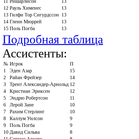
11
Ришарлисон
13
12
Рауль Хименес
13
13
Гилфи Тор Сигурдссон
13
14
Гленн Мюррей
13
15
Поль Погба
13
Подробная таблица
Ассистенты:
№
Игрок
П
1
Эден Азар
15
2
Райан Фрейзер
14
3
Трент Александер-Арнольд
12
4
Кристиан Эриксен
12
5
Эндрю Робертсон
11
6
Лерой Зане
10
7
Рахим Стерлинг
10
8
Каллум Уилсон
9
9
Поль Погба
9
10
Давид Сильва
8
11
Серхио Агуэро
8