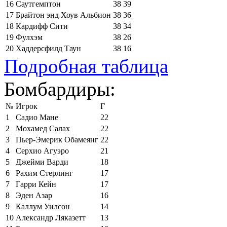
16
Саутгемптон
38
39
17
Брайтон энд Хоув Альбион
38
36
18
Кардифф Сити
38
34
19
Фулхэм
38
26
20
Хаддерсфилд Таун
38
16
Подробная таблица
Бомбардиры:
№
Игрок
Г
1
Садио Мане
22
2
Мохамед Салах
22
3
Пьер-Эмерик Обамеянг
22
4
Серхио Агуэро
21
5
Джейми Варди
18
6
Рахим Стерлинг
17
7
Гарри Кейн
17
8
Эден Азар
16
9
Каллум Уилсон
14
10
Александр Ляказетт
13