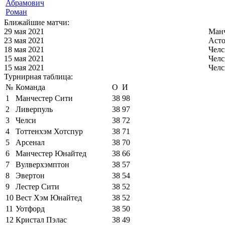
Абрамович
Роман
Ближайшие матчи:
29 мая 2021
Манч
23 мая 2021
Асто
18 мая 2021
Челс
15 мая 2021
Челс
15 мая 2021
Челс
Турнирная таблица:
№
Команда
О
И
1
Манчестер Сити
38
98
2
Ливерпуль
38
97
3
Челси
38
72
4
Тоттенхэм Хотспур
38
71
5
Арсенал
38
70
6
Манчестер Юнайтед
38
66
7
Вулверхэмптон
38
57
8
Эвертон
38
54
9
Лестер Сити
38
52
10
Вест Хэм Юнайтед
38
52
11
Уотфорд
38
50
12
Кристал Пэлас
38
49