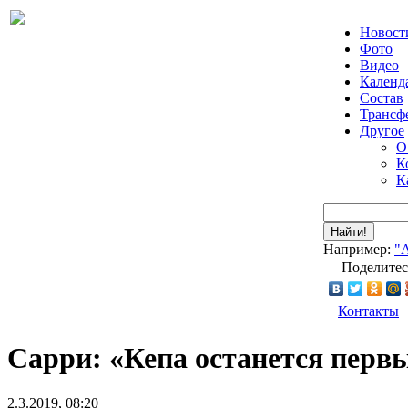
Новост
Фото
Видео
Календ
Состав
Трансф
Другое
О
К
К
Найти!
Например:
"
Поделитес
Контакты
Сарри: «Кепа останется перв
2.3.2019, 08:20