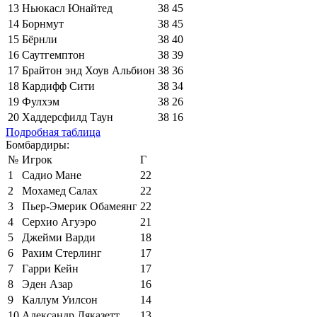
13
Ньюкасл Юнайтед
38
45
14
Борнмут
38
45
15
Бёрнли
38
40
16
Саутгемптон
38
39
17
Брайтон энд Хоув Альбион
38
36
18
Кардифф Сити
38
34
19
Фулхэм
38
26
20
Хаддерсфилд Таун
38
16
Подробная таблица
Бомбардиры:
№
Игрок
Г
1
Садио Мане
22
2
Мохамед Салах
22
3
Пьер-Эмерик Обамеянг
22
4
Серхио Агуэро
21
5
Джейми Варди
18
6
Рахим Стерлинг
17
7
Гарри Кейн
17
8
Эден Азар
16
9
Каллум Уилсон
14
10
Александр Ляказетт
13