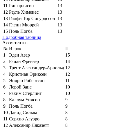
11
Ришарлисон
13
12
Рауль Хименес
13
13
Гилфи Тор Сигурдссон
13
14
Гленн Мюррей
13
15
Поль Погба
13
Подробная таблица
Ассистенты:
№
Игрок
П
1
Эден Азар
15
2
Райан Фрейзер
14
3
Трент Александер-Арнольд
12
4
Кристиан Эриксен
12
5
Эндрю Робертсон
11
6
Лерой Зане
10
7
Рахим Стерлинг
10
8
Каллум Уилсон
9
9
Поль Погба
9
10
Давид Сильва
8
11
Серхио Агуэро
8
12
Александр Ляказетт
8