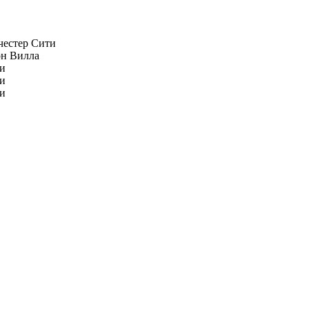
естер Сити
н Вилла
и
и
и