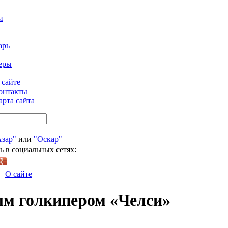
и
арь
еры
 сайте
онтакты
арта сайта
Азар"
или
"Оскар"
ь в социальных сетях:
О сайте
ым голкипером «Челси»