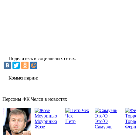
Поделитесь в социальных сетях:
Комментарии:
Персоны ФК Челси в новостях
Чех
Моуринью
Петр
Это`О
Торр
Жозе
Самуэль
Ферн