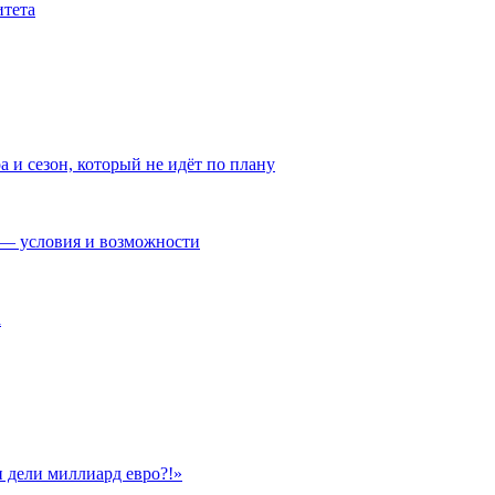
итета
а и сезон, который не идёт по плану
— условия и возможности
а
 дели миллиард евро?!»