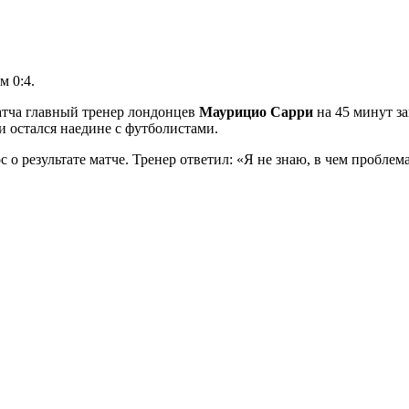
м 0:4.
 матча главный тренер лондонцев
Маурицио Сарри
на 45 минут з
 и остался наедине с футболистами.
 о результате матче. Тренер ответил: «Я не знаю, в чем проблема