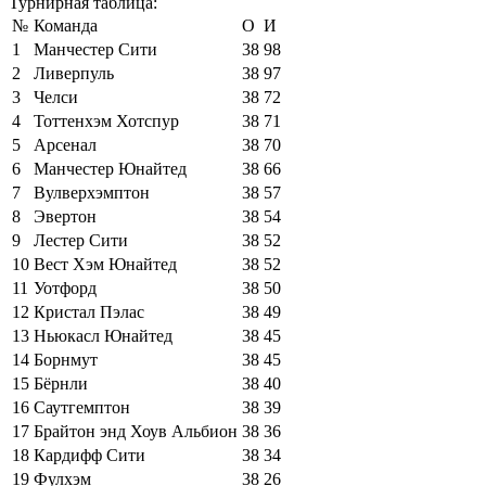
Турнирная таблица:
№
Команда
О
И
1
Манчестер Сити
38
98
2
Ливерпуль
38
97
3
Челси
38
72
4
Тоттенхэм Хотспур
38
71
5
Арсенал
38
70
6
Манчестер Юнайтед
38
66
7
Вулверхэмптон
38
57
8
Эвертон
38
54
9
Лестер Сити
38
52
10
Вест Хэм Юнайтед
38
52
11
Уотфорд
38
50
12
Кристал Пэлас
38
49
13
Ньюкасл Юнайтед
38
45
14
Борнмут
38
45
15
Бёрнли
38
40
16
Саутгемптон
38
39
17
Брайтон энд Хоув Альбион
38
36
18
Кардифф Сити
38
34
19
Фулхэм
38
26