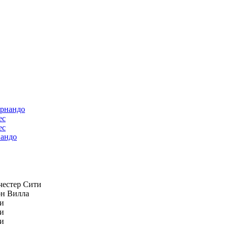
ес
андо
естер Сити
н Вилла
и
и
и