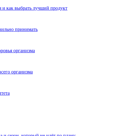
 и как выбрать лучший продукт
авильно принимать
ровья организма
всего организма
итета
а и сезон, который не идёт по плану