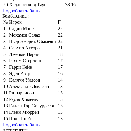
20
Хаддерсфилд Таун
38
16
Подробная таблица
Бомбардиры:
№
Игрок
Г
1
Садио Мане
22
2
Мохамед Салах
22
3
Пьер-Эмерик Обамеянг
22
4
Серхио Агуэро
21
5
Джейми Варди
18
6
Рахим Стерлинг
17
7
Гарри Кейн
17
8
Эден Азар
16
9
Каллум Уилсон
14
10
Александр Ляказетт
13
11
Ришарлисон
13
12
Рауль Хименес
13
13
Гилфи Тор Сигурдссон
13
14
Гленн Мюррей
13
15
Поль Погба
13
Подробная таблица
Ассистенты: