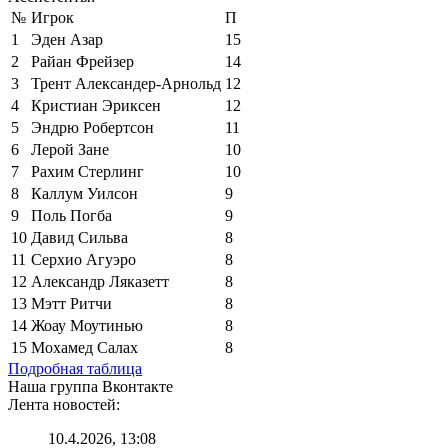
№
Игрок
П
1
Эден Азар
15
2
Райан Фрейзер
14
3
Трент Александер-Арнольд
12
4
Кристиан Эриксен
12
5
Эндрю Робертсон
11
6
Лерой Зане
10
7
Рахим Стерлинг
10
8
Каллум Уилсон
9
9
Поль Погба
9
10
Давид Сильва
8
11
Серхио Агуэро
8
12
Александр Ляказетт
8
13
Мэтт Ритчи
8
14
Жоау Моутинью
8
15
Мохамед Салах
8
Подробная таблица
Наша группа Вконтакте
Лента новостей:
10.4.2026, 13:08