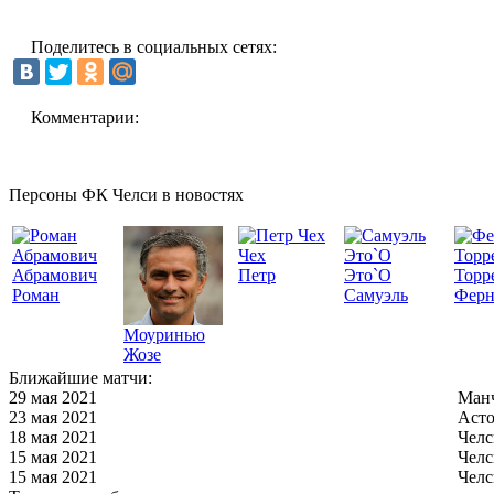
Поделитесь в социальных сетях:
Комментарии:
Персоны ФК Челси в новостях
Чех
Абрамович
Петр
Это`О
Торр
Роман
Самуэль
Ферн
Моуринью
Жозе
Ближайшие матчи:
29 мая 2021
Манч
23 мая 2021
Асто
18 мая 2021
Челс
15 мая 2021
Челс
15 мая 2021
Челс