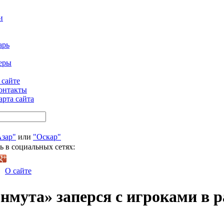
и
арь
еры
 сайте
онтакты
арта сайта
Азар"
или
"Оскар"
ь в социальных сетях:
О сайте
нмута» заперся с игроками в р