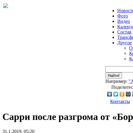
Новост
Фото
Видео
Календ
Состав
Трансф
Другое
О
К
К
Найти!
Например:
"
Поделитес
Контакты
Сарри после разгрома от «Бор
31.1.2019, 05:20