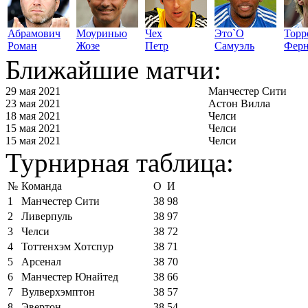
Абрамович
Моуринью
Чех
Это`О
Торр
Роман
Жозе
Петр
Самуэль
Ферн
Ближайшие матчи:
29 мая 2021
Манчестер Сити
23 мая 2021
Астон Вилла
18 мая 2021
Челси
15 мая 2021
Челси
15 мая 2021
Челси
Турнирная таблица:
№
Команда
О
И
1
Манчестер Сити
38
98
2
Ливерпуль
38
97
3
Челси
38
72
4
Тоттенхэм Хотспур
38
71
5
Арсенал
38
70
6
Манчестер Юнайтед
38
66
7
Вулверхэмптон
38
57
8
Эвертон
38
54