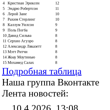
4
Кристиан Эриксен
12
5
Эндрю Робертсон
11
6
Лерой Зане
10
7
Рахим Стерлинг
10
8
Каллум Уилсон
9
9
Поль Погба
9
10
Давид Сильва
8
11
Серхио Агуэро
8
12
Александр Ляказетт
8
13
Мэтт Ритчи
8
14
Жоау Моутинью
8
15
Мохамед Салах
8
Подробная таблица
Наша группа Вконтакте
Лента новостей:
10.4.2026, 13:08