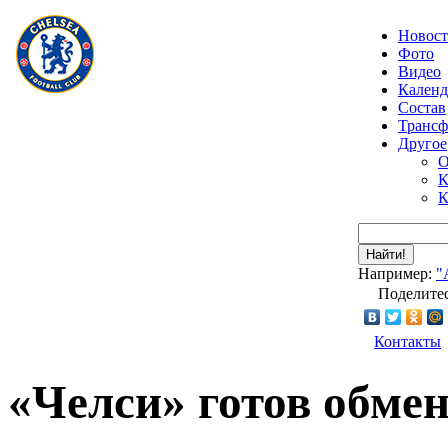
Новос
Фото
Видео
Календ
Состав
Транс
Другое
О
К
К
Найти!
Например:
"
Поделитес
Контакты
«Челси» готов обме