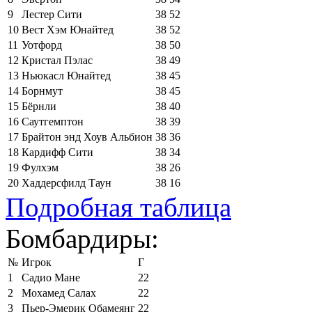
9
Лестер Сити
38
52
10
Вест Хэм Юнайтед
38
52
11
Уотфорд
38
50
12
Кристал Пэлас
38
49
13
Ньюкасл Юнайтед
38
45
14
Борнмут
38
45
15
Бёрнли
38
40
16
Саутгемптон
38
39
17
Брайтон энд Хоув Альбион
38
36
18
Кардифф Сити
38
34
19
Фулхэм
38
26
20
Хаддерсфилд Таун
38
16
Подробная таблица
Бомбардиры:
№
Игрок
Г
1
Садио Мане
22
2
Мохамед Салах
22
3
Пьер-Эмерик Обамеянг
22