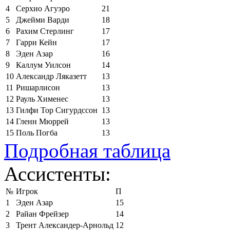
4
Серхио Агуэро
21
5
Джейми Варди
18
6
Рахим Стерлинг
17
7
Гарри Кейн
17
8
Эден Азар
16
9
Каллум Уилсон
14
10
Александр Ляказетт
13
11
Ришарлисон
13
12
Рауль Хименес
13
13
Гилфи Тор Сигурдссон
13
14
Гленн Мюррей
13
15
Поль Погба
13
Подробная таблица
Ассистенты:
№
Игрок
П
1
Эден Азар
15
2
Райан Фрейзер
14
3
Трент Александер-Арнольд
12