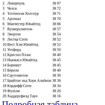
2
Ливерпуль
38
97
3
Челси
38
72
4
Тоттенхэм Хотспур
38
71
5
Арсенал
38
70
6
Манчестер Юнайтед
38
66
7
Вулверхэмптон
38
57
8
Эвертон
38
54
9
Лестер Сити
38
52
10
Вест Хэм Юнайтед
38
52
11
Уотфорд
38
50
12
Кристал Пэлас
38
49
13
Ньюкасл Юнайтед
38
45
14
Борнмут
38
45
15
Бёрнли
38
40
16
Саутгемптон
38
39
17
Брайтон энд Хоув Альбион
38
36
18
Кардифф Сити
38
34
19
Фулхэм
38
26
20
Хаддерсфилд Таун
38
16
Подробная таблица