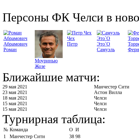
Персоны ФК Челси в ново
Чех
Абрамович
Петр
Это`О
Торр
Роман
Самуэль
Ферн
Моуринью
Жозе
Ближайшие матчи:
29 мая 2021
Манчестер Сити
23 мая 2021
Астон Вилла
18 мая 2021
Челси
15 мая 2021
Челси
15 мая 2021
Челси
Турнирная таблица:
№
Команда
О
И
1
Манчестер Сити
38
98