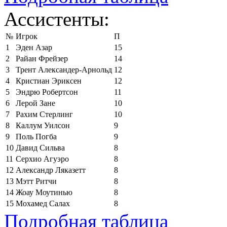
Ассистенты:
№
Игрок
П
1
Эден Азар
15
2
Райан Фрейзер
14
3
Трент Александер-Арнольд
12
4
Кристиан Эриксен
12
5
Эндрю Робертсон
11
6
Лерой Зане
10
7
Рахим Стерлинг
10
8
Каллум Уилсон
9
9
Поль Погба
9
10
Давид Сильва
8
11
Серхио Агуэро
8
12
Александр Ляказетт
8
13
Мэтт Ритчи
8
14
Жоау Моутинью
8
15
Мохамед Салах
8
Подробная таблица