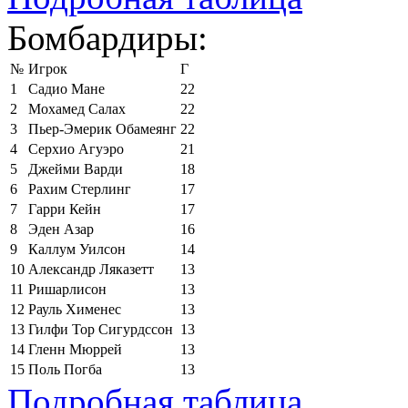
Бомбардиры:
№
Игрок
Г
1
Садио Мане
22
2
Мохамед Салах
22
3
Пьер-Эмерик Обамеянг
22
4
Серхио Агуэро
21
5
Джейми Варди
18
6
Рахим Стерлинг
17
7
Гарри Кейн
17
8
Эден Азар
16
9
Каллум Уилсон
14
10
Александр Ляказетт
13
11
Ришарлисон
13
12
Рауль Хименес
13
13
Гилфи Тор Сигурдссон
13
14
Гленн Мюррей
13
15
Поль Погба
13
Подробная таблица