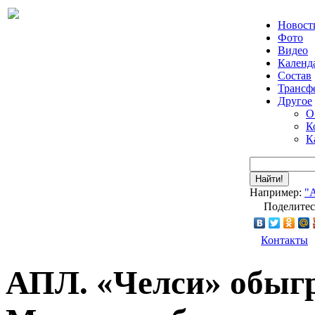
Новост
Фото
Видео
Календ
Состав
Трансф
Другое
О
К
К
Найти!
Например:
"
Поделитес
Контакты
АПЛ. «Челси» обыгр