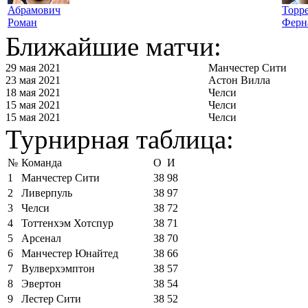
Абрамович
Торр
Роман
Ферн
Ближайшие матчи:
29 мая 2021
Манчестер Сити
23 мая 2021
Астон Вилла
18 мая 2021
Челси
15 мая 2021
Челси
15 мая 2021
Челси
Турнирная таблица:
№
Команда
О
И
1
Манчестер Сити
38
98
2
Ливерпуль
38
97
3
Челси
38
72
4
Тоттенхэм Хотспур
38
71
5
Арсенал
38
70
6
Манчестер Юнайтед
38
66
7
Вулверхэмптон
38
57
8
Эвертон
38
54
9
Лестер Сити
38
52