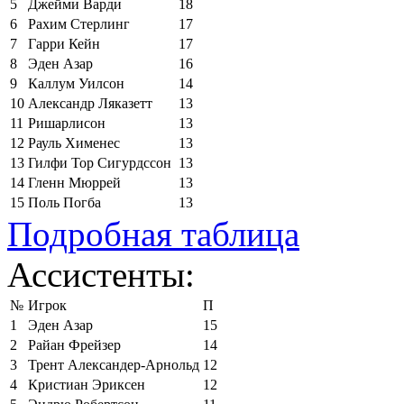
5
Джейми Варди
18
6
Рахим Стерлинг
17
7
Гарри Кейн
17
8
Эден Азар
16
9
Каллум Уилсон
14
10
Александр Ляказетт
13
11
Ришарлисон
13
12
Рауль Хименес
13
13
Гилфи Тор Сигурдссон
13
14
Гленн Мюррей
13
15
Поль Погба
13
Подробная таблица
Ассистенты:
№
Игрок
П
1
Эден Азар
15
2
Райан Фрейзер
14
3
Трент Александер-Арнольд
12
4
Кристиан Эриксен
12