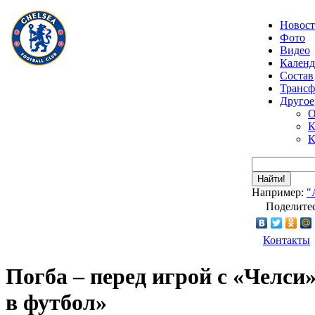
Новос
Фото
Видео
Календ
Состав
Транс
Другое
О
К
К
Найти!
Например:
"
Поделитес
Контакты
Погба – перед игрой с «Челси
в футбол»