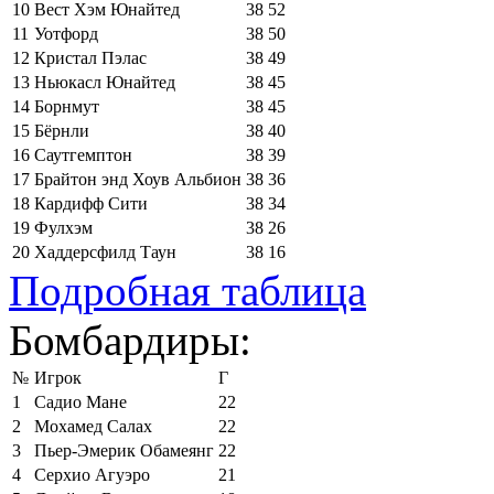
10
Вест Хэм Юнайтед
38
52
11
Уотфорд
38
50
12
Кристал Пэлас
38
49
13
Ньюкасл Юнайтед
38
45
14
Борнмут
38
45
15
Бёрнли
38
40
16
Саутгемптон
38
39
17
Брайтон энд Хоув Альбион
38
36
18
Кардифф Сити
38
34
19
Фулхэм
38
26
20
Хаддерсфилд Таун
38
16
Подробная таблица
Бомбардиры:
№
Игрок
Г
1
Садио Мане
22
2
Мохамед Салах
22
3
Пьер-Эмерик Обамеянг
22
4
Серхио Агуэро
21