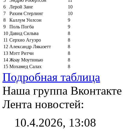
5
Эндрю Робертсон
11
6
Лерой Зане
10
7
Рахим Стерлинг
10
8
Каллум Уилсон
9
9
Поль Погба
9
10
Давид Сильва
8
11
Серхио Агуэро
8
12
Александр Ляказетт
8
13
Мэтт Ритчи
8
14
Жоау Моутинью
8
15
Мохамед Салах
8
Подробная таблица
Наша группа Вконтакте
Лента новостей:
10.4.2026, 13:08