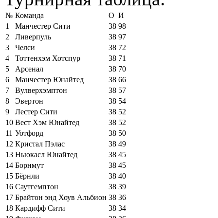
№
Команда
О
И
1
Манчестер Сити
38
98
2
Ливерпуль
38
97
3
Челси
38
72
4
Тоттенхэм Хотспур
38
71
5
Арсенал
38
70
6
Манчестер Юнайтед
38
66
7
Вулверхэмптон
38
57
8
Эвертон
38
54
9
Лестер Сити
38
52
10
Вест Хэм Юнайтед
38
52
11
Уотфорд
38
50
12
Кристал Пэлас
38
49
13
Ньюкасл Юнайтед
38
45
14
Борнмут
38
45
15
Бёрнли
38
40
16
Саутгемптон
38
39
17
Брайтон энд Хоув Альбион
38
36
18
Кардифф Сити
38
34