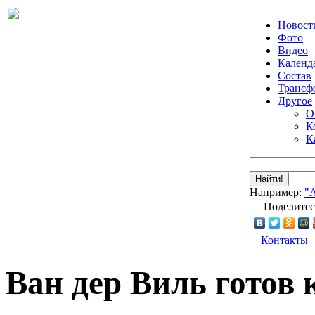
Новост
Фото
Видео
Календ
Состав
Трансф
Другое
О
К
К
Найти!
Например:
"
Поделитес
Контакты
Ван дер Виль готов 