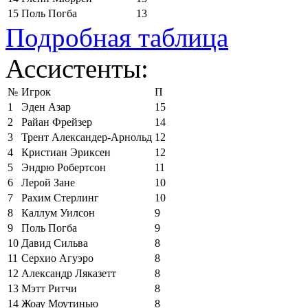
15
Поль Погба
13
Подробная таблица
Ассистенты:
№
Игрок
П
1
Эден Азар
15
2
Райан Фрейзер
14
3
Трент Александер-Арнольд
12
4
Кристиан Эриксен
12
5
Эндрю Робертсон
11
6
Лерой Зане
10
7
Рахим Стерлинг
10
8
Каллум Уилсон
9
9
Поль Погба
9
10
Давид Сильва
8
11
Серхио Агуэро
8
12
Александр Ляказетт
8
13
Мэтт Ритчи
8
14
Жоау Моутинью
8