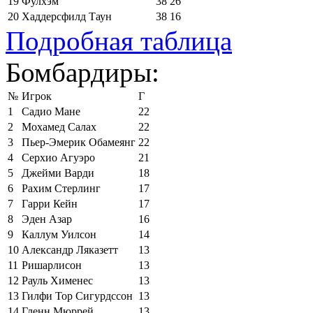
19
Фулхэм
38
26
20
Хаддерсфилд Таун
38
16
Подробная таблица
Бомбардиры:
№
Игрок
Г
1
Садио Мане
22
2
Мохамед Салах
22
3
Пьер-Эмерик Обамеянг
22
4
Серхио Агуэро
21
5
Джейми Варди
18
6
Рахим Стерлинг
17
7
Гарри Кейн
17
8
Эден Азар
16
9
Каллум Уилсон
14
10
Александр Ляказетт
13
11
Ришарлисон
13
12
Рауль Хименес
13
13
Гилфи Тор Сигурдссон
13
14
Гленн Мюррей
13