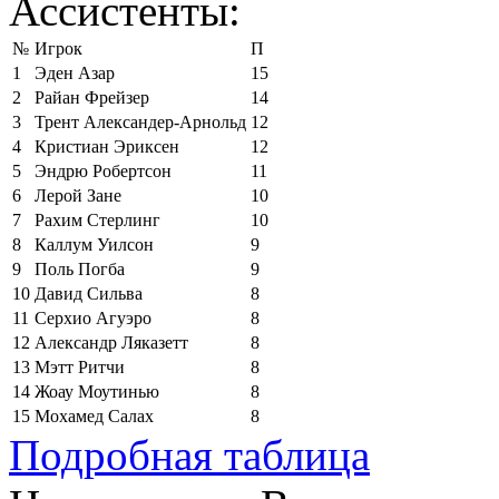
Ассистенты:
№
Игрок
П
1
Эден Азар
15
2
Райан Фрейзер
14
3
Трент Александер-Арнольд
12
4
Кристиан Эриксен
12
5
Эндрю Робертсон
11
6
Лерой Зане
10
7
Рахим Стерлинг
10
8
Каллум Уилсон
9
9
Поль Погба
9
10
Давид Сильва
8
11
Серхио Агуэро
8
12
Александр Ляказетт
8
13
Мэтт Ритчи
8
14
Жоау Моутинью
8
15
Мохамед Салах
8
Подробная таблица