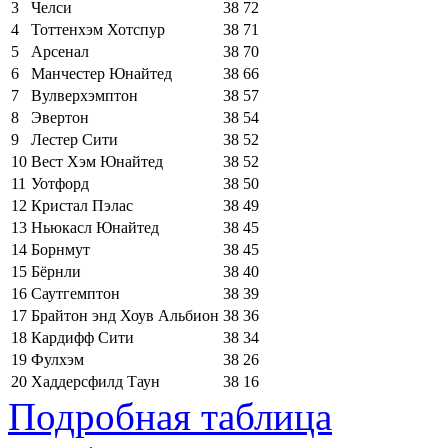
3
Челси
38
72
4
Тоттенхэм Хотспур
38
71
5
Арсенал
38
70
6
Манчестер Юнайтед
38
66
7
Вулверхэмптон
38
57
8
Эвертон
38
54
9
Лестер Сити
38
52
10
Вест Хэм Юнайтед
38
52
11
Уотфорд
38
50
12
Кристал Пэлас
38
49
13
Ньюкасл Юнайтед
38
45
14
Борнмут
38
45
15
Бёрнли
38
40
16
Саутгемптон
38
39
17
Брайтон энд Хоув Альбион
38
36
18
Кардифф Сити
38
34
19
Фулхэм
38
26
20
Хаддерсфилд Таун
38
16
Подробная таблица