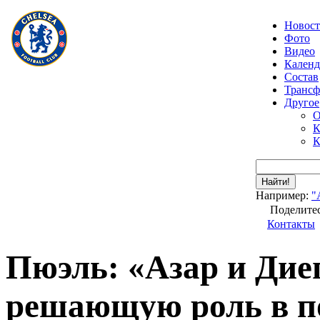
Новос
Фото
Видео
Календ
Состав
Транс
Другое
О
К
К
Найти!
Например:
"
Поделитес
Контакты
Пюэль: «Азар и Дие
решающую роль в по