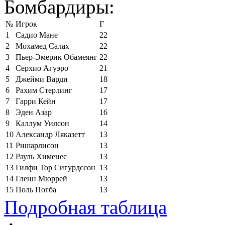
Бомбардиры:
№
Игрок
Г
1
Садио Мане
22
2
Мохамед Салах
22
3
Пьер-Эмерик Обамеянг
22
4
Серхио Агуэро
21
5
Джейми Варди
18
6
Рахим Стерлинг
17
7
Гарри Кейн
17
8
Эден Азар
16
9
Каллум Уилсон
14
10
Александр Ляказетт
13
11
Ришарлисон
13
12
Рауль Хименес
13
13
Гилфи Тор Сигурдссон
13
14
Гленн Мюррей
13
15
Поль Погба
13
Подробная таблица