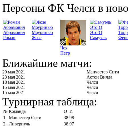
Персоны ФК Челси в ново
Абрамович
Моуринью
Это`О
Торр
Роман
Жозе
Самуэль
Фер
Чех
Петр
Ближайшие матчи:
29 мая 2021
Манчестер Сити
23 мая 2021
Астон Вилла
18 мая 2021
Челси
15 мая 2021
Челси
15 мая 2021
Челси
Турнирная таблица:
№
Команда
О
И
1
Манчестер Сити
38
98
2
Ливерпуль
38
97