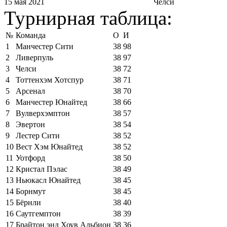
15 мая 2021
Челси
Турнирная таблица:
№
Команда
О
И
1
Манчестер Сити
38
98
2
Ливерпуль
38
97
3
Челси
38
72
4
Тоттенхэм Хотспур
38
71
5
Арсенал
38
70
6
Манчестер Юнайтед
38
66
7
Вулверхэмптон
38
57
8
Эвертон
38
54
9
Лестер Сити
38
52
10
Вест Хэм Юнайтед
38
52
11
Уотфорд
38
50
12
Кристал Пэлас
38
49
13
Ньюкасл Юнайтед
38
45
14
Борнмут
38
45
15
Бёрнли
38
40
16
Саутгемптон
38
39
17
Брайтон энд Хоув Альбион
38
36