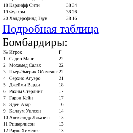
18
Кардифф Сити
38
34
19
Фулхэм
38
26
20
Хаддерсфилд Таун
38
16
Подробная таблица
Бомбардиры:
№
Игрок
Г
1
Садио Мане
22
2
Мохамед Салах
22
3
Пьер-Эмерик Обамеянг
22
4
Серхио Агуэро
21
5
Джейми Варди
18
6
Рахим Стерлинг
17
7
Гарри Кейн
17
8
Эден Азар
16
9
Каллум Уилсон
14
10
Александр Ляказетт
13
11
Ришарлисон
13
12
Рауль Хименес
13