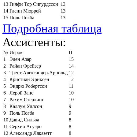
13
Гилфи Тор Сигурдссон
13
14
Гленн Мюррей
13
15
Поль Погба
13
Подробная таблица
Ассистенты:
№
Игрок
П
1
Эден Азар
15
2
Райан Фрейзер
14
3
Трент Александер-Арнольд
12
4
Кристиан Эриксен
12
5
Эндрю Робертсон
11
6
Лерой Зане
10
7
Рахим Стерлинг
10
8
Каллум Уилсон
9
9
Поль Погба
9
10
Давид Сильва
8
11
Серхио Агуэро
8
12
Александр Ляказетт
8