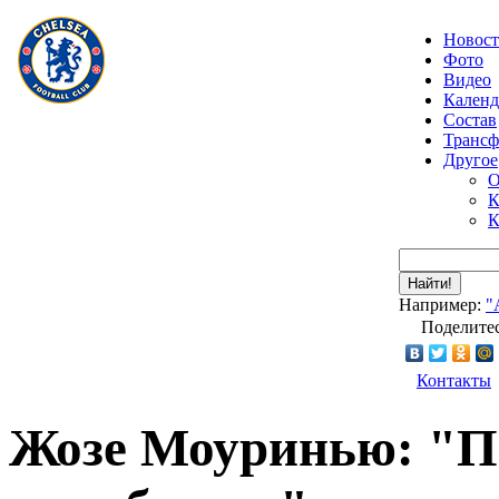
Новос
Фото
Видео
Календ
Состав
Транс
Другое
О
К
К
Найти!
Например:
"
Поделитес
Контакты
Жозе Моуринью: "П