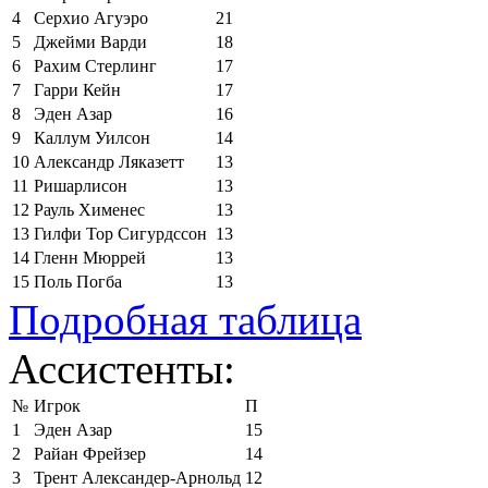
4
Серхио Агуэро
21
5
Джейми Варди
18
6
Рахим Стерлинг
17
7
Гарри Кейн
17
8
Эден Азар
16
9
Каллум Уилсон
14
10
Александр Ляказетт
13
11
Ришарлисон
13
12
Рауль Хименес
13
13
Гилфи Тор Сигурдссон
13
14
Гленн Мюррей
13
15
Поль Погба
13
Подробная таблица
Ассистенты:
№
Игрок
П
1
Эден Азар
15
2
Райан Фрейзер
14
3
Трент Александер-Арнольд
12