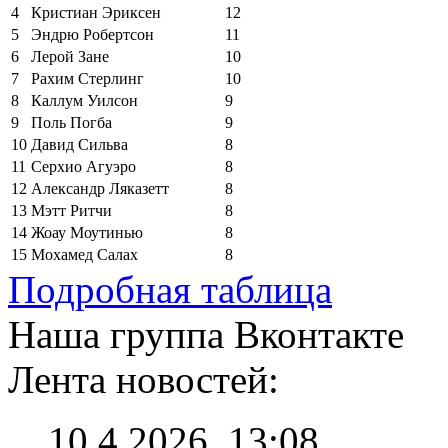
4
Кристиан Эриксен
12
5
Эндрю Робертсон
11
6
Лерой Зане
10
7
Рахим Стерлинг
10
8
Каллум Уилсон
9
9
Поль Погба
9
10
Давид Сильва
8
11
Серхио Агуэро
8
12
Александр Ляказетт
8
13
Мэтт Ритчи
8
14
Жоау Моутинью
8
15
Мохамед Салах
8
Подробная таблица
Наша группа Вконтакте
Лента новостей:
10.4.2026, 13:08