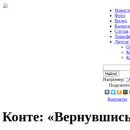
Новост
Фото
Видео
Календ
Состав
Трансф
Другое
О
К
К
Найти!
Например:
"
Поделитес
Контакты
Конте: «Вернувшись