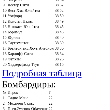
9
Лестер Сити
38
52
10
Вест Хэм Юнайтед
38
52
11
Уотфорд
38
50
12
Кристал Пэлас
38
49
13
Ньюкасл Юнайтед
38
45
14
Борнмут
38
45
15
Бёрнли
38
40
16
Саутгемптон
38
39
17
Брайтон энд Хоув Альбион
38
36
18
Кардифф Сити
38
34
19
Фулхэм
38
26
20
Хаддерсфилд Таун
38
16
Подробная таблица
Бомбардиры:
№
Игрок
Г
1
Садио Мане
22
2
Мохамед Салах
22
3
Пьер-Эмерик Обамеянг
22