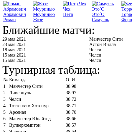
Чех
Абрамович
Моуринью
Петр
Это`О
Торр
Роман
Жозе
Самуэль
Ферн
Ближайшие матчи:
29 мая 2021
Манчестер Сити
23 мая 2021
Астон Вилла
18 мая 2021
Челси
15 мая 2021
Челси
15 мая 2021
Челси
Турнирная таблица:
№
Команда
О
И
1
Манчестер Сити
38
98
2
Ливерпуль
38
97
3
Челси
38
72
4
Тоттенхэм Хотспур
38
71
5
Арсенал
38
70
6
Манчестер Юнайтед
38
66
7
Вулверхэмптон
38
57
8
Эвертон
38
54