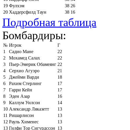
19
Фулхэм
38
26
20
Хаддерсфилд Таун
38
16
Подробная таблица
Бомбардиры:
№
Игрок
Г
1
Садио Мане
22
2
Мохамед Салах
22
3
Пьер-Эмерик Обамеянг
22
4
Серхио Агуэро
21
5
Джейми Варди
18
6
Рахим Стерлинг
17
7
Гарри Кейн
17
8
Эден Азар
16
9
Каллум Уилсон
14
10
Александр Ляказетт
13
11
Ришарлисон
13
12
Рауль Хименес
13
13
Гилфи Тор Сигурдссон
13