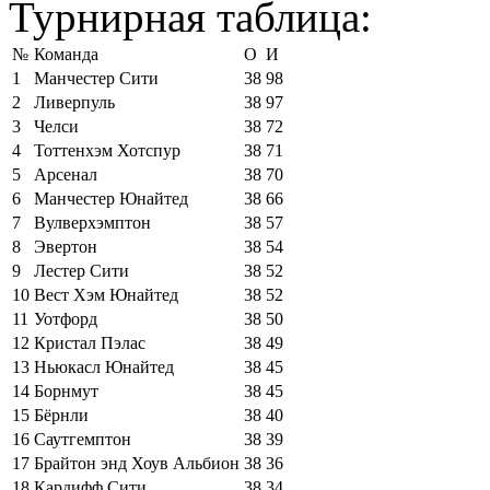
Турнирная таблица:
№
Команда
О
И
1
Манчестер Сити
38
98
2
Ливерпуль
38
97
3
Челси
38
72
4
Тоттенхэм Хотспур
38
71
5
Арсенал
38
70
6
Манчестер Юнайтед
38
66
7
Вулверхэмптон
38
57
8
Эвертон
38
54
9
Лестер Сити
38
52
10
Вест Хэм Юнайтед
38
52
11
Уотфорд
38
50
12
Кристал Пэлас
38
49
13
Ньюкасл Юнайтед
38
45
14
Борнмут
38
45
15
Бёрнли
38
40
16
Саутгемптон
38
39
17
Брайтон энд Хоув Альбион
38
36
18
Кардифф Сити
38
34