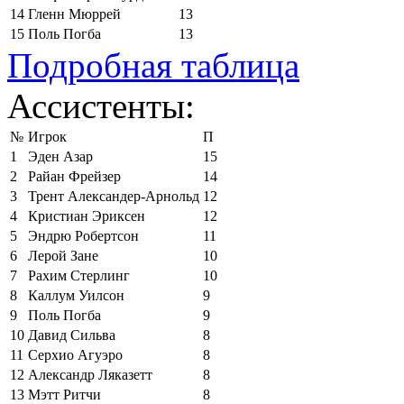
14
Гленн Мюррей
13
15
Поль Погба
13
Подробная таблица
Ассистенты:
№
Игрок
П
1
Эден Азар
15
2
Райан Фрейзер
14
3
Трент Александер-Арнольд
12
4
Кристиан Эриксен
12
5
Эндрю Робертсон
11
6
Лерой Зане
10
7
Рахим Стерлинг
10
8
Каллум Уилсон
9
9
Поль Погба
9
10
Давид Сильва
8
11
Серхио Агуэро
8
12
Александр Ляказетт
8
13
Мэтт Ритчи
8