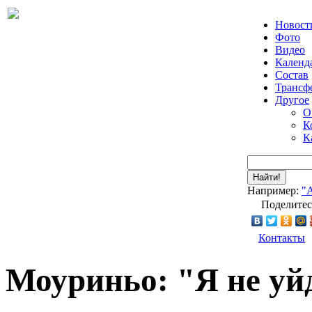
Новост
Фото
Видео
Календ
Состав
Трансф
Другое
О
К
К
Найти!
Например:
"
Поделитес
Контакты
Моуриньо: "Я не уй