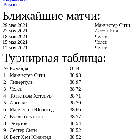
Роман
Ближайшие матчи:
29 мая 2021
Манчестер Сити
23 мая 2021
Астон Вилла
18 мая 2021
Челси
15 мая 2021
Челси
15 мая 2021
Челси
Турнирная таблица:
№
Команда
О
И
1
Манчестер Сити
38
98
2
Ливерпуль
38
97
3
Челси
38
72
4
Тоттенхэм Хотспур
38
71
5
Арсенал
38
70
6
Манчестер Юнайтед
38
66
7
Вулверхэмптон
38
57
8
Эвертон
38
54
9
Лестер Сити
38
52
10
Вест Хэм Юнайтед
38
52