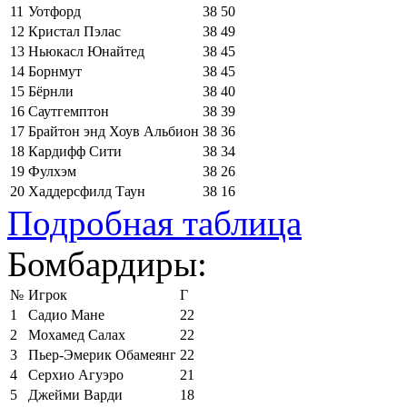
11
Уотфорд
38
50
12
Кристал Пэлас
38
49
13
Ньюкасл Юнайтед
38
45
14
Борнмут
38
45
15
Бёрнли
38
40
16
Саутгемптон
38
39
17
Брайтон энд Хоув Альбион
38
36
18
Кардифф Сити
38
34
19
Фулхэм
38
26
20
Хаддерсфилд Таун
38
16
Подробная таблица
Бомбардиры:
№
Игрок
Г
1
Садио Мане
22
2
Мохамед Салах
22
3
Пьер-Эмерик Обамеянг
22
4
Серхио Агуэро
21
5
Джейми Варди
18