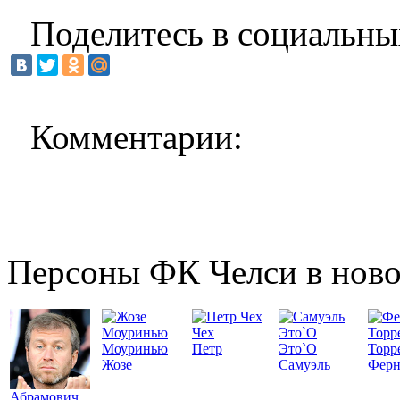
Поделитесь в социальны
Комментарии:
Персоны ФК Челси в ново
Чех
Моуринью
Петр
Это`О
Торр
Жозе
Самуэль
Ферн
Абрамович