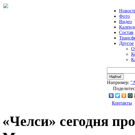
Новост
Фото
Видео
Календ
Состав
Трансф
Другое
О
К
К
Найти!
Например:
"
Поделитес
Контакты
«Челси» сегодня пр