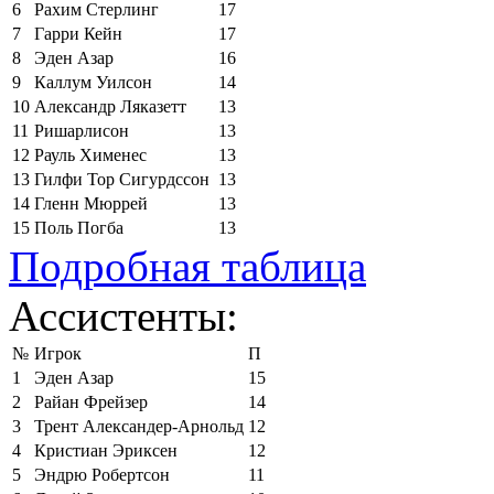
6
Рахим Стерлинг
17
7
Гарри Кейн
17
8
Эден Азар
16
9
Каллум Уилсон
14
10
Александр Ляказетт
13
11
Ришарлисон
13
12
Рауль Хименес
13
13
Гилфи Тор Сигурдссон
13
14
Гленн Мюррей
13
15
Поль Погба
13
Подробная таблица
Ассистенты:
№
Игрок
П
1
Эден Азар
15
2
Райан Фрейзер
14
3
Трент Александер-Арнольд
12
4
Кристиан Эриксен
12
5
Эндрю Робертсон
11