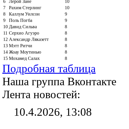
6
Лерой Зане
10
7
Рахим Стерлинг
10
8
Каллум Уилсон
9
9
Поль Погба
9
10
Давид Сильва
8
11
Серхио Агуэро
8
12
Александр Ляказетт
8
13
Мэтт Ритчи
8
14
Жоау Моутинью
8
15
Мохамед Салах
8
Подробная таблица
Наша группа Вконтакте
Лента новостей:
10.4.2026, 13:08