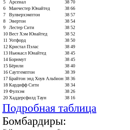
5
Арсенал
38
70
6
Манчестер Юнайтед
38
66
7
Вулверхэмптон
38
57
8
Эвертон
38
54
9
Лестер Сити
38
52
10
Вест Хэм Юнайтед
38
52
11
Уотфорд
38
50
12
Кристал Пэлас
38
49
13
Ньюкасл Юнайтед
38
45
14
Борнмут
38
45
15
Бёрнли
38
40
16
Саутгемптон
38
39
17
Брайтон энд Хоув Альбион
38
36
18
Кардифф Сити
38
34
19
Фулхэм
38
26
20
Хаддерсфилд Таун
38
16
Подробная таблица
Бомбардиры: