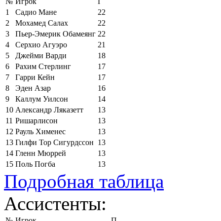
№
Игрок
Г
1
Садио Мане
22
2
Мохамед Салах
22
3
Пьер-Эмерик Обамеянг
22
4
Серхио Агуэро
21
5
Джейми Варди
18
6
Рахим Стерлинг
17
7
Гарри Кейн
17
8
Эден Азар
16
9
Каллум Уилсон
14
10
Александр Ляказетт
13
11
Ришарлисон
13
12
Рауль Хименес
13
13
Гилфи Тор Сигурдссон
13
14
Гленн Мюррей
13
15
Поль Погба
13
Подробная таблица
Ассистенты:
№
Игрок
П