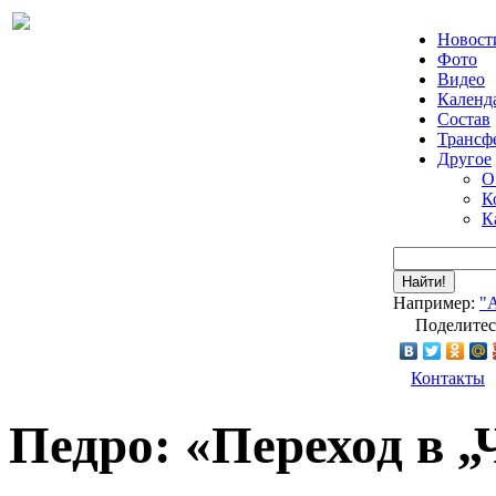
Новост
Фото
Видео
Календ
Состав
Трансф
Другое
О
К
К
Найти!
Например:
"
Поделитес
Контакты
Педро: «Переход в „