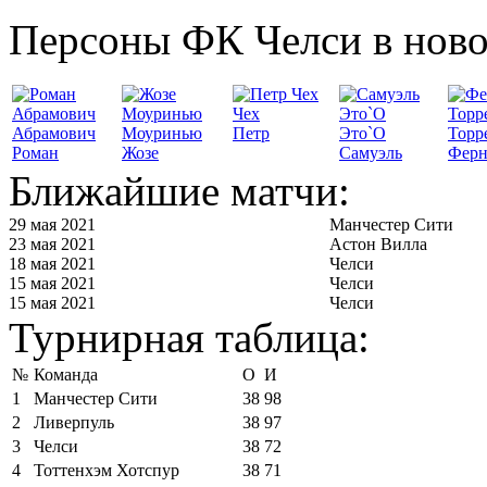
Персоны ФК Челси в ново
Чех
Абрамович
Моуринью
Петр
Это`О
Торр
Роман
Жозе
Самуэль
Ферн
Ближайшие матчи:
29 мая 2021
Манчестер Сити
23 мая 2021
Астон Вилла
18 мая 2021
Челси
15 мая 2021
Челси
15 мая 2021
Челси
Турнирная таблица:
№
Команда
О
И
1
Манчестер Сити
38
98
2
Ливерпуль
38
97
3
Челси
38
72
4
Тоттенхэм Хотспур
38
71