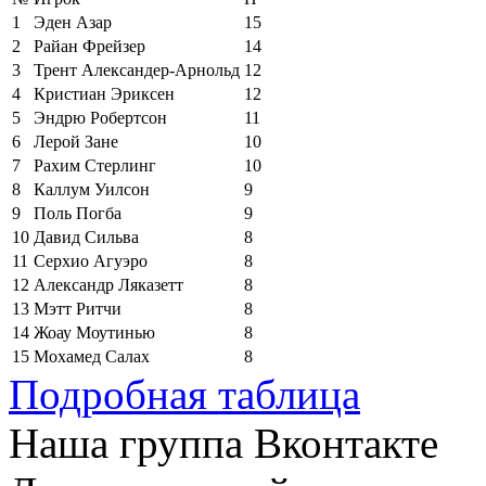
1
Эден Азар
15
2
Райан Фрейзер
14
3
Трент Александер-Арнольд
12
4
Кристиан Эриксен
12
5
Эндрю Робертсон
11
6
Лерой Зане
10
7
Рахим Стерлинг
10
8
Каллум Уилсон
9
9
Поль Погба
9
10
Давид Сильва
8
11
Серхио Агуэро
8
12
Александр Ляказетт
8
13
Мэтт Ритчи
8
14
Жоау Моутинью
8
15
Мохамед Салах
8
Подробная таблица
Наша группа Вконтакте