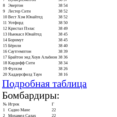
8
Эвертон
38
54
9
Лестер Сити
38
52
10
Вест Хэм Юнайтед
38
52
11
Уотфорд
38
50
12
Кристал Пэлас
38
49
13
Ньюкасл Юнайтед
38
45
14
Борнмут
38
45
15
Бёрнли
38
40
16
Саутгемптон
38
39
17
Брайтон энд Хоув Альбион
38
36
18
Кардифф Сити
38
34
19
Фулхэм
38
26
20
Хаддерсфилд Таун
38
16
Подробная таблица
Бомбардиры:
№
Игрок
Г
1
Садио Мане
22
2
Мохамед Салах
22