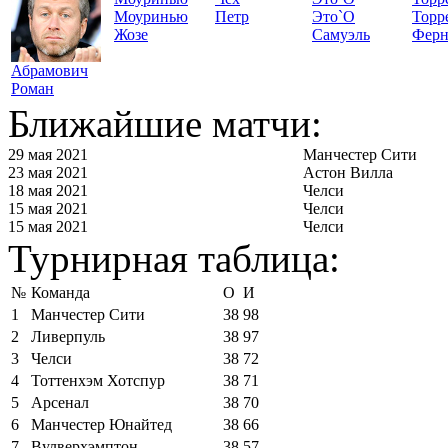
Моуринью
Петр
Это`О
Торр
Жозе
Самуэль
Ферн
Абрамович
Роман
Ближайшие матчи:
29 мая 2021
Манчестер Сити
23 мая 2021
Астон Вилла
18 мая 2021
Челси
15 мая 2021
Челси
15 мая 2021
Челси
Турнирная таблица:
№
Команда
О
И
1
Манчестер Сити
38
98
2
Ливерпуль
38
97
3
Челси
38
72
4
Тоттенхэм Хотспур
38
71
5
Арсенал
38
70
6
Манчестер Юнайтед
38
66
7
Вулверхэмптон
38
57