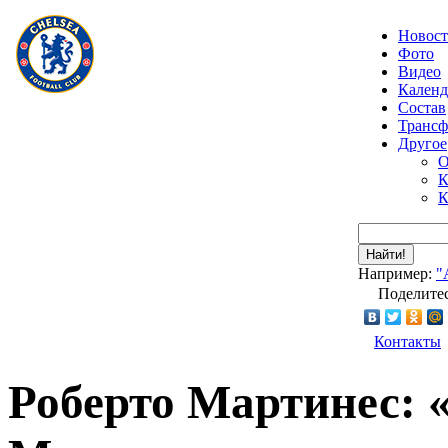
Новос
Фото
Видео
Календ
Состав
Транс
Другое
О
К
К
Найти!
Например:
"
Поделитес
Контакты
Роберто Мартинес: 