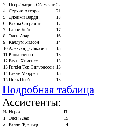
3
Пьер-Эмерик Обамеянг
22
4
Серхио Агуэро
21
5
Джейми Варди
18
6
Рахим Стерлинг
17
7
Гарри Кейн
17
8
Эден Азар
16
9
Каллум Уилсон
14
10
Александр Ляказетт
13
11
Ришарлисон
13
12
Рауль Хименес
13
13
Гилфи Тор Сигурдссон
13
14
Гленн Мюррей
13
15
Поль Погба
13
Подробная таблица
Ассистенты:
№
Игрок
П
1
Эден Азар
15
2
Райан Фрейзер
14