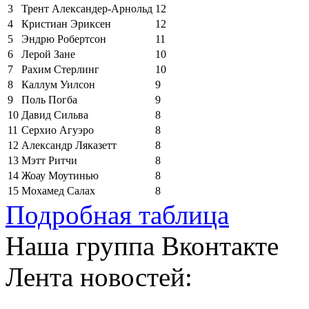
3
Трент Александер-Арнольд
12
4
Кристиан Эриксен
12
5
Эндрю Робертсон
11
6
Лерой Зане
10
7
Рахим Стерлинг
10
8
Каллум Уилсон
9
9
Поль Погба
9
10
Давид Сильва
8
11
Серхио Агуэро
8
12
Александр Ляказетт
8
13
Мэтт Ритчи
8
14
Жоау Моутинью
8
15
Мохамед Салах
8
Подробная таблица
Наша группа Вконтакте
Лента новостей: