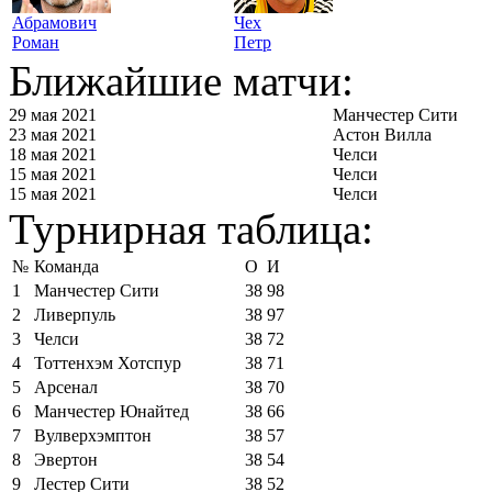
Абрамович
Чех
Роман
Петр
Ближайшие матчи:
29 мая 2021
Манчестер Сити
23 мая 2021
Астон Вилла
18 мая 2021
Челси
15 мая 2021
Челси
15 мая 2021
Челси
Турнирная таблица:
№
Команда
О
И
1
Манчестер Сити
38
98
2
Ливерпуль
38
97
3
Челси
38
72
4
Тоттенхэм Хотспур
38
71
5
Арсенал
38
70
6
Манчестер Юнайтед
38
66
7
Вулверхэмптон
38
57
8
Эвертон
38
54
9
Лестер Сити
38
52