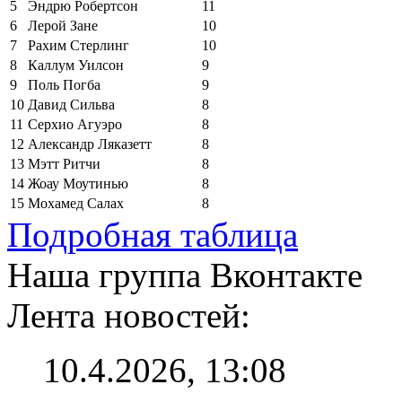
5
Эндрю Робертсон
11
6
Лерой Зане
10
7
Рахим Стерлинг
10
8
Каллум Уилсон
9
9
Поль Погба
9
10
Давид Сильва
8
11
Серхио Агуэро
8
12
Александр Ляказетт
8
13
Мэтт Ритчи
8
14
Жоау Моутинью
8
15
Мохамед Салах
8
Подробная таблица
Наша группа Вконтакте
Лента новостей:
10.4.2026, 13:08