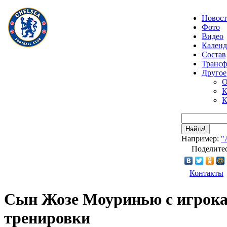
Новос
Фото
Видео
Календ
Состав
Транс
Другое
О
К
К
Найти!
Например:
"
Поделитес
Контакты
Сын Жозе Моуринью с игрока
тренировки