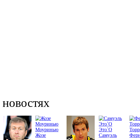
новостях
Моуринью
Это`О
Торр
Жозе
Самуэль
Фер