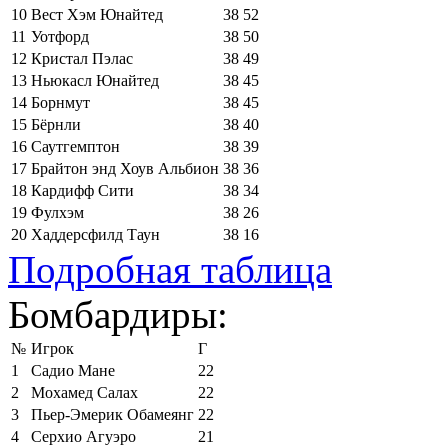
10
Вест Хэм Юнайтед
38
52
11
Уотфорд
38
50
12
Кристал Пэлас
38
49
13
Ньюкасл Юнайтед
38
45
14
Борнмут
38
45
15
Бёрнли
38
40
16
Саутгемптон
38
39
17
Брайтон энд Хоув Альбион
38
36
18
Кардифф Сити
38
34
19
Фулхэм
38
26
20
Хаддерсфилд Таун
38
16
Подробная таблица
Бомбардиры:
№
Игрок
Г
1
Садио Мане
22
2
Мохамед Салах
22
3
Пьер-Эмерик Обамеянг
22
4
Серхио Агуэро
21