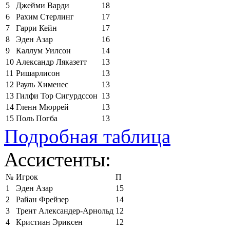
5
Джейми Варди
18
6
Рахим Стерлинг
17
7
Гарри Кейн
17
8
Эден Азар
16
9
Каллум Уилсон
14
10
Александр Ляказетт
13
11
Ришарлисон
13
12
Рауль Хименес
13
13
Гилфи Тор Сигурдссон
13
14
Гленн Мюррей
13
15
Поль Погба
13
Подробная таблица
Ассистенты:
№
Игрок
П
1
Эден Азар
15
2
Райан Фрейзер
14
3
Трент Александер-Арнольд
12
4
Кристиан Эриксен
12