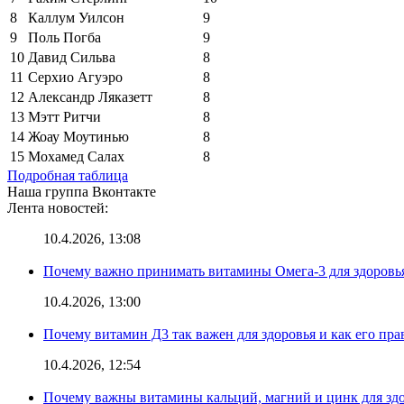
8
Каллум Уилсон
9
9
Поль Погба
9
10
Давид Сильва
8
11
Серхио Агуэро
8
12
Александр Ляказетт
8
13
Мэтт Ритчи
8
14
Жоау Моутинью
8
15
Мохамед Салах
8
Подробная таблица
Наша группа Вконтакте
Лента новостей:
10.4.2026, 13:08
Почему важно принимать витамины Омега-3 для здоровья
10.4.2026, 13:00
Почему витамин Д3 так важен для здоровья и как его пр
10.4.2026, 12:54
Почему важны витамины кальций, магний и цинк для здо