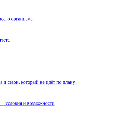
всего организма
итета
а и сезон, который не идёт по плану
— условия и возможности
а