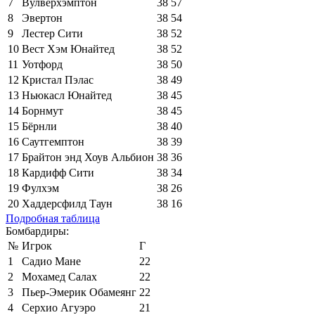
7
Вулверхэмптон
38
57
8
Эвертон
38
54
9
Лестер Сити
38
52
10
Вест Хэм Юнайтед
38
52
11
Уотфорд
38
50
12
Кристал Пэлас
38
49
13
Ньюкасл Юнайтед
38
45
14
Борнмут
38
45
15
Бёрнли
38
40
16
Саутгемптон
38
39
17
Брайтон энд Хоув Альбион
38
36
18
Кардифф Сити
38
34
19
Фулхэм
38
26
20
Хаддерсфилд Таун
38
16
Подробная таблица
Бомбардиры:
№
Игрок
Г
1
Садио Мане
22
2
Мохамед Салах
22
3
Пьер-Эмерик Обамеянг
22
4
Серхио Агуэро
21