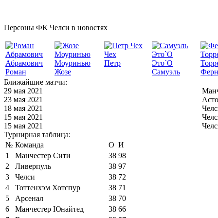
Персоны ФК Челси в новостях
Чех
Абрамович
Моуринью
Петр
Это`О
Торр
Роман
Жозе
Самуэль
Ферн
Ближайшие матчи:
29 мая 2021
Манч
23 мая 2021
Асто
18 мая 2021
Челс
15 мая 2021
Челс
15 мая 2021
Челс
Турнирная таблица:
№
Команда
О
И
1
Манчестер Сити
38
98
2
Ливерпуль
38
97
3
Челси
38
72
4
Тоттенхэм Хотспур
38
71
5
Арсенал
38
70
6
Манчестер Юнайтед
38
66