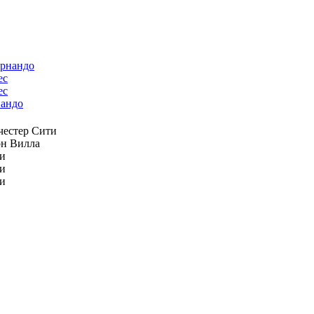
ес
андо
естер Сити
н Вилла
и
и
и