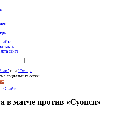
ти
арь
феры
 сайте
онтакты
арта сайта
Азар"
или
"Оскар"
ь в социальных сетях:
О сайте
а в матче против «Суонси»