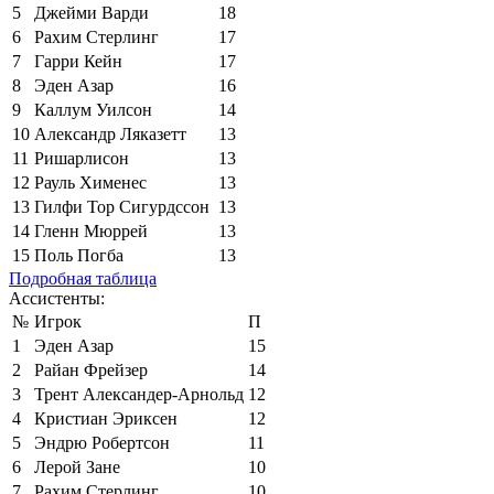
5
Джейми Варди
18
6
Рахим Стерлинг
17
7
Гарри Кейн
17
8
Эден Азар
16
9
Каллум Уилсон
14
10
Александр Ляказетт
13
11
Ришарлисон
13
12
Рауль Хименес
13
13
Гилфи Тор Сигурдссон
13
14
Гленн Мюррей
13
15
Поль Погба
13
Подробная таблица
Ассистенты:
№
Игрок
П
1
Эден Азар
15
2
Райан Фрейзер
14
3
Трент Александер-Арнольд
12
4
Кристиан Эриксен
12
5
Эндрю Робертсон
11
6
Лерой Зане
10
7
Рахим Стерлинг
10