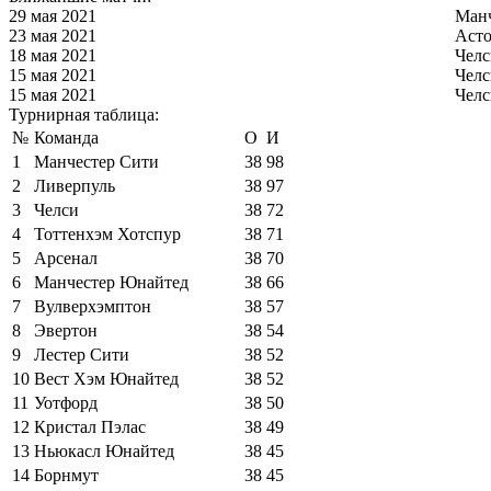
29 мая 2021
Манч
23 мая 2021
Асто
18 мая 2021
Челс
15 мая 2021
Челс
15 мая 2021
Челс
Турнирная таблица:
№
Команда
О
И
1
Манчестер Сити
38
98
2
Ливерпуль
38
97
3
Челси
38
72
4
Тоттенхэм Хотспур
38
71
5
Арсенал
38
70
6
Манчестер Юнайтед
38
66
7
Вулверхэмптон
38
57
8
Эвертон
38
54
9
Лестер Сити
38
52
10
Вест Хэм Юнайтед
38
52
11
Уотфорд
38
50
12
Кристал Пэлас
38
49
13
Ньюкасл Юнайтед
38
45
14
Борнмут
38
45