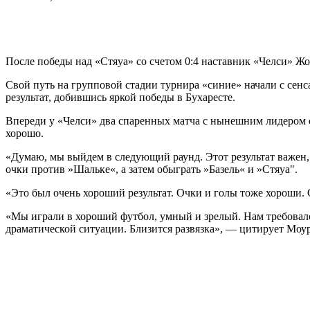
После победы над «Стяуа» со счетом 0:4 наставник «Челси» Ж
Свой путь на групповой стадии турнира «синие» начали с сенс
результат, добившись яркой победы в Бухаресте.
Впереди у «Челси» два спаренных матча с нынешним лидером с
хорошо.
«Думаю, мы выйдем в следующий раунд. Этот результат важен,
очки против »Шальке«, а затем обыграть »Базель« и »Стяуа".
«Это был очень хороший результат. Очки и голы тоже хороши.
«Мы играли в хороший футбол, умный и зрелый. Нам требовалос
драматической ситуации. Близится развязка», — цитирует Мо