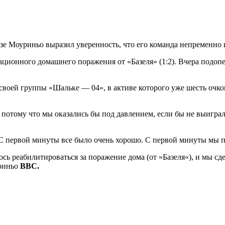
озе Моуриньо выразил уверенность, что его команда непременно
ационного домашнего поражения от «Базеля» (1:2). Вчера подоп
воей группы «Шальке — 04», в активе которого уже шесть очков
 потому что мы оказались бы под давлением, если бы не выигра
 С первой минуты все было очень хорошо. С первой минуты мы 
ь реабилитироваться за поражение дома (от »Базеля«), и мы сде
уриньо
BBC.