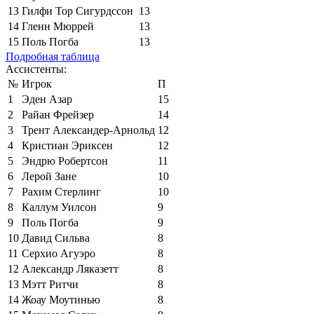
13
Гилфи Тор Сигурдссон
13
14
Гленн Мюррей
13
15
Поль Погба
13
Подробная таблица
Ассистенты:
№
Игрок
П
1
Эден Азар
15
2
Райан Фрейзер
14
3
Трент Александер-Арнольд
12
4
Кристиан Эриксен
12
5
Эндрю Робертсон
11
6
Лерой Зане
10
7
Рахим Стерлинг
10
8
Каллум Уилсон
9
9
Поль Погба
9
10
Давид Сильва
8
11
Серхио Агуэро
8
12
Александр Ляказетт
8
13
Мэтт Ритчи
8
14
Жоау Моутинью
8