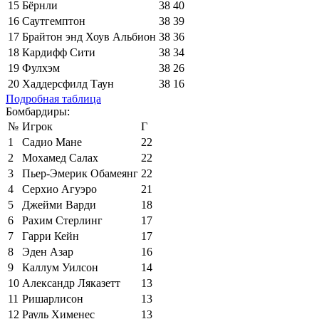
15
Бёрнли
38
40
16
Саутгемптон
38
39
17
Брайтон энд Хоув Альбион
38
36
18
Кардифф Сити
38
34
19
Фулхэм
38
26
20
Хаддерсфилд Таун
38
16
Подробная таблица
Бомбардиры:
№
Игрок
Г
1
Садио Мане
22
2
Мохамед Салах
22
3
Пьер-Эмерик Обамеянг
22
4
Серхио Агуэро
21
5
Джейми Варди
18
6
Рахим Стерлинг
17
7
Гарри Кейн
17
8
Эден Азар
16
9
Каллум Уилсон
14
10
Александр Ляказетт
13
11
Ришарлисон
13
12
Рауль Хименес
13