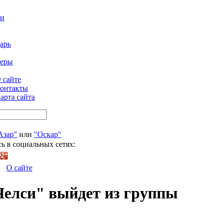
ти
арь
феры
 сайте
онтакты
арта сайта
Азар"
или
"Оскар"
ь в социальных сетях:
О сайте
Челси" выйдет из группы