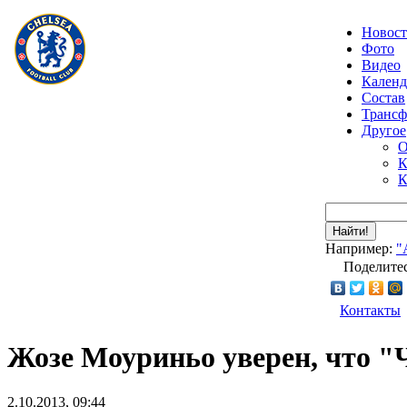
Новос
Фото
Видео
Календ
Состав
Транс
Другое
О
К
К
Найти!
Например:
"
Поделитес
Контакты
Жозе Моуриньо уверен, что "
2.10.2013, 09:44