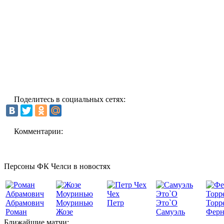
Поделитесь в социальных сетях:
Комментарии:
Персоны ФК Челси в новостях
Чех
Абрамович
Моуринью
Петр
Это`О
Торр
Роман
Жозе
Самуэль
Ферн
Ближайшие матчи: