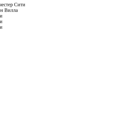
естер Сити
н Вилла
и
и
и