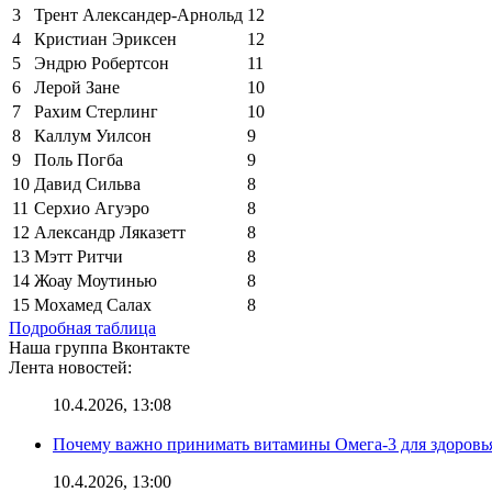
3
Трент Александер-Арнольд
12
4
Кристиан Эриксен
12
5
Эндрю Робертсон
11
6
Лерой Зане
10
7
Рахим Стерлинг
10
8
Каллум Уилсон
9
9
Поль Погба
9
10
Давид Сильва
8
11
Серхио Агуэро
8
12
Александр Ляказетт
8
13
Мэтт Ритчи
8
14
Жоау Моутинью
8
15
Мохамед Салах
8
Подробная таблица
Наша группа Вконтакте
Лента новостей:
10.4.2026, 13:08
Почему важно принимать витамины Омега-3 для здоровья
10.4.2026, 13:00