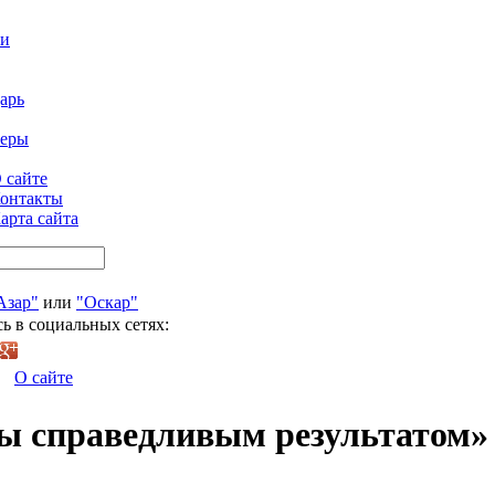
ти
арь
феры
 сайте
онтакты
арта сайта
Азар"
или
"Оскар"
ь в социальных сетях:
О сайте
ы справедливым результатом»