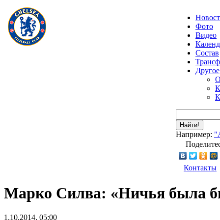
Новос
Фото
Видео
Календ
Состав
Транс
Другое
О
К
К
Найти!
Например:
"
Поделитес
Контакты
Марко Силва: «Ничья была б
1.10.2014, 05:00