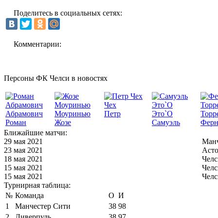
Поделитесь в социальных сетях:
Комментарии:
Персоны ФК Челси в новостях
Чех
Абрамович
Моуринью
Петр
Это`О
Торр
Роман
Жозе
Самуэль
Ферн
Ближайшие матчи:
29 мая 2021
Манч
23 мая 2021
Асто
18 мая 2021
Челс
15 мая 2021
Челс
15 мая 2021
Челс
Турнирная таблица:
№
Команда
О
И
1
Манчестер Сити
38
98
2
Ливерпуль
38
97