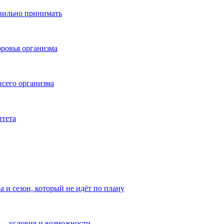
авильно принимать
ровья организма
всего организма
итета
а и сезон, который не идёт по плану
— условия и возможности