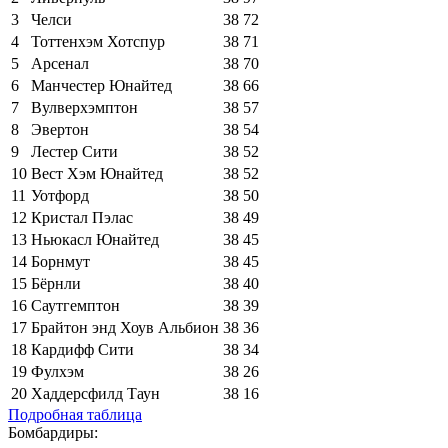
3
Челси
38
72
4
Тоттенхэм Хотспур
38
71
5
Арсенал
38
70
6
Манчестер Юнайтед
38
66
7
Вулверхэмптон
38
57
8
Эвертон
38
54
9
Лестер Сити
38
52
10
Вест Хэм Юнайтед
38
52
11
Уотфорд
38
50
12
Кристал Пэлас
38
49
13
Ньюкасл Юнайтед
38
45
14
Борнмут
38
45
15
Бёрнли
38
40
16
Саутгемптон
38
39
17
Брайтон энд Хоув Альбион
38
36
18
Кардифф Сити
38
34
19
Фулхэм
38
26
20
Хаддерсфилд Таун
38
16
Подробная таблица
Бомбардиры: