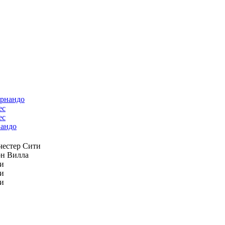
ес
андо
естер Сити
н Вилла
и
и
и