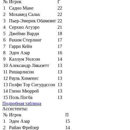
№
Игрок
Г
1
Садио Мане
22
2
Мохамед Салах
22
3
Пьер-Эмерик Обамеянг
22
4
Серхио Агуэро
21
5
Джейми Варди
18
6
Рахим Стерлинг
17
7
Гарри Кейн
17
8
Эден Азар
16
9
Каллум Уилсон
14
10
Александр Ляказетт
13
11
Ришарлисон
13
12
Рауль Хименес
13
13
Гилфи Тор Сигурдссон
13
14
Гленн Мюррей
13
15
Поль Погба
13
Подробная таблица
Ассистенты:
№
Игрок
П
1
Эден Азар
15
2
Райан Фрейзер
14