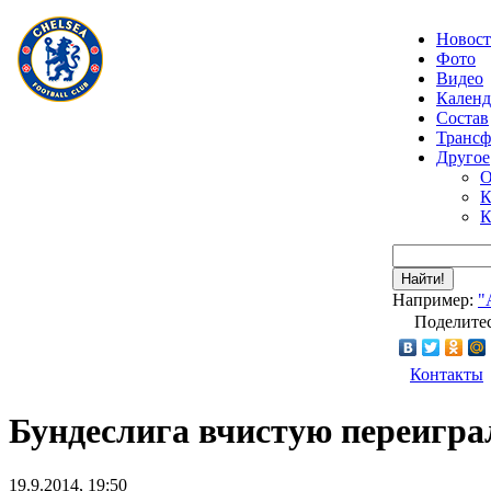
Новос
Фото
Видео
Календ
Состав
Транс
Другое
О
К
К
Найти!
Например:
"
Поделитес
Контакты
Бундеслига вчистую переигр
19.9.2014, 19:50