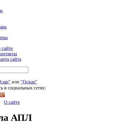
ти
арь
феры
 сайте
онтакты
арта сайта
Азар"
или
"Оскар"
ь в социальных сетях:
О сайте
ала АПЛ