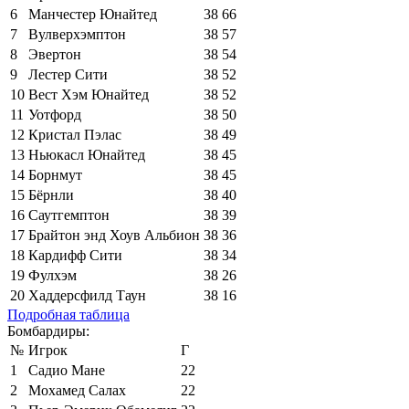
6
Манчестер Юнайтед
38
66
7
Вулверхэмптон
38
57
8
Эвертон
38
54
9
Лестер Сити
38
52
10
Вест Хэм Юнайтед
38
52
11
Уотфорд
38
50
12
Кристал Пэлас
38
49
13
Ньюкасл Юнайтед
38
45
14
Борнмут
38
45
15
Бёрнли
38
40
16
Саутгемптон
38
39
17
Брайтон энд Хоув Альбион
38
36
18
Кардифф Сити
38
34
19
Фулхэм
38
26
20
Хаддерсфилд Таун
38
16
Подробная таблица
Бомбардиры:
№
Игрок
Г
1
Садио Мане
22
2
Мохамед Салах
22