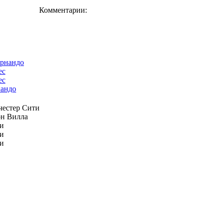
Комментарии:
ес
андо
естер Сити
н Вилла
и
и
и