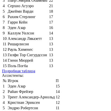
3
Пьер-Эмерик Обамеянг
22
4
Серхио Агуэро
21
5
Джейми Варди
18
6
Рахим Стерлинг
17
7
Гарри Кейн
17
8
Эден Азар
16
9
Каллум Уилсон
14
10
Александр Ляказетт
13
11
Ришарлисон
13
12
Рауль Хименес
13
13
Гилфи Тор Сигурдссон
13
14
Гленн Мюррей
13
15
Поль Погба
13
Подробная таблица
Ассистенты:
№
Игрок
П
1
Эден Азар
15
2
Райан Фрейзер
14
3
Трент Александер-Арнольд
12
4
Кристиан Эриксен
12
5
Эндрю Робертсон
11