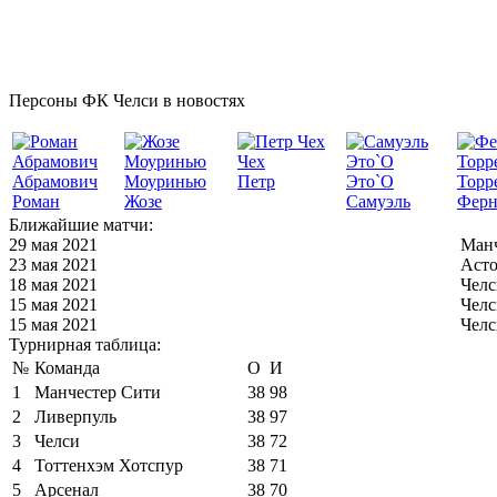
Персоны ФК Челси в новостях
Чех
Абрамович
Моуринью
Петр
Это`О
Торр
Роман
Жозе
Самуэль
Ферн
Ближайшие матчи:
29 мая 2021
Манч
23 мая 2021
Асто
18 мая 2021
Челс
15 мая 2021
Челс
15 мая 2021
Челс
Турнирная таблица:
№
Команда
О
И
1
Манчестер Сити
38
98
2
Ливерпуль
38
97
3
Челси
38
72
4
Тоттенхэм Хотспур
38
71
5
Арсенал
38
70