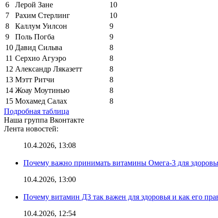
6
Лерой Зане
10
7
Рахим Стерлинг
10
8
Каллум Уилсон
9
9
Поль Погба
9
10
Давид Сильва
8
11
Серхио Агуэро
8
12
Александр Ляказетт
8
13
Мэтт Ритчи
8
14
Жоау Моутинью
8
15
Мохамед Салах
8
Подробная таблица
Наша группа Вконтакте
Лента новостей:
10.4.2026, 13:08
Почему важно принимать витамины Омега-3 для здоровья
10.4.2026, 13:00
Почему витамин Д3 так важен для здоровья и как его пр
10.4.2026, 12:54