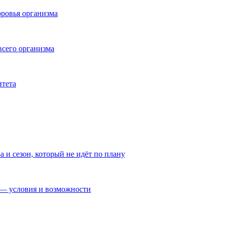
ровья организма
всего организма
итета
а и сезон, который не идёт по плану
— условия и возможности
а