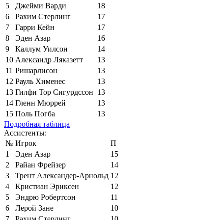
5
Джейми Варди
18
6
Рахим Стерлинг
17
7
Гарри Кейн
17
8
Эден Азар
16
9
Каллум Уилсон
14
10
Александр Ляказетт
13
11
Ришарлисон
13
12
Рауль Хименес
13
13
Гилфи Тор Сигурдссон
13
14
Гленн Мюррей
13
15
Поль Погба
13
Подробная таблица
Ассистенты:
№
Игрок
П
1
Эден Азар
15
2
Райан Фрейзер
14
3
Трент Александер-Арнольд
12
4
Кристиан Эриксен
12
5
Эндрю Робертсон
11
6
Лерой Зане
10
7
Рахим Стерлинг
10