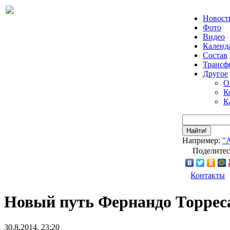
Новост
Фото
Видео
Календ
Состав
Трансф
Другое
О
К
К
Найти!
Например:
"
Поделитес
Контакты
Новый путь Фернандо Торрес
30.8.2014, 23:20