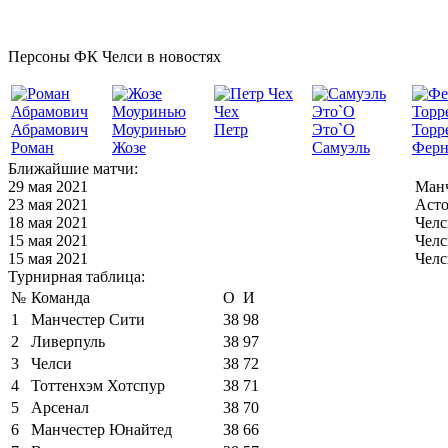
Персоны ФК Челси в новостях
Чех
Абрамович
Моуринью
Петр
Это`О
Торр
Роман
Жозе
Самуэль
Ферн
Ближайшие матчи:
29 мая 2021
Манч
23 мая 2021
Асто
18 мая 2021
Челс
15 мая 2021
Челс
15 мая 2021
Челс
Турнирная таблица:
№
Команда
О
И
1
Манчестер Сити
38
98
2
Ливерпуль
38
97
3
Челси
38
72
4
Тоттенхэм Хотспур
38
71
5
Арсенал
38
70
6
Манчестер Юнайтед
38
66