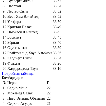
7
Вулверхэмптон
38
57
8
Эвертон
38
54
9
Лестер Сити
38
52
10
Вест Хэм Юнайтед
38
52
11
Уотфорд
38
50
12
Кристал Пэлас
38
49
13
Ньюкасл Юнайтед
38
45
14
Борнмут
38
45
15
Бёрнли
38
40
16
Саутгемптон
38
39
17
Брайтон энд Хоув Альбион
38
36
18
Кардифф Сити
38
34
19
Фулхэм
38
26
20
Хаддерсфилд Таун
38
16
Подробная таблица
Бомбардиры:
№
Игрок
Г
1
Садио Мане
22
2
Мохамед Салах
22
3
Пьер-Эмерик Обамеянг
22
4
Серхио Агуэро
21