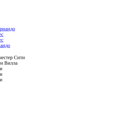
ес
андо
естер Сити
н Вилла
и
и
и