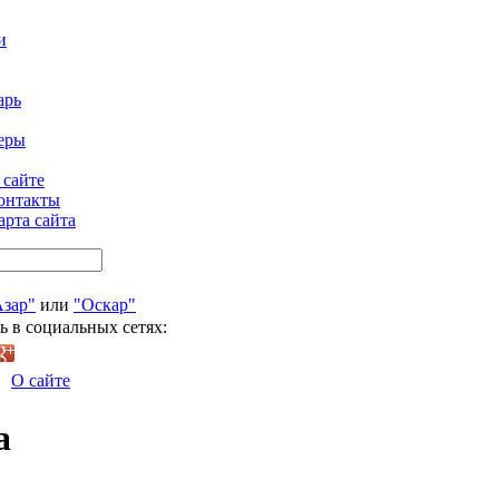
и
арь
еры
 сайте
онтакты
арта сайта
Азар"
или
"Оскар"
ь в социальных сетях:
О сайте
а