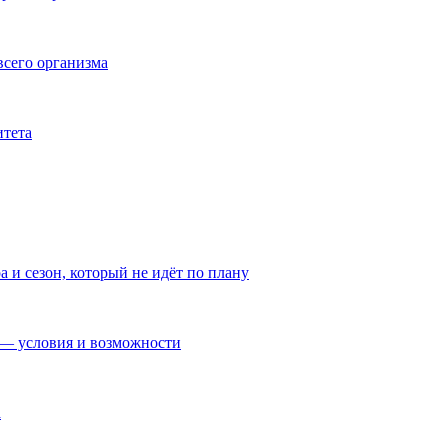
всего организма
итета
а и сезон, который не идёт по плану
— условия и возможности
а