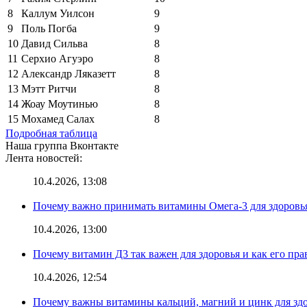
8
Каллум Уилсон
9
9
Поль Погба
9
10
Давид Сильва
8
11
Серхио Агуэро
8
12
Александр Ляказетт
8
13
Мэтт Ритчи
8
14
Жоау Моутинью
8
15
Мохамед Салах
8
Подробная таблица
Наша группа Вконтакте
Лента новостей:
10.4.2026, 13:08
Почему важно принимать витамины Омега-3 для здоровья
10.4.2026, 13:00
Почему витамин Д3 так важен для здоровья и как его пр
10.4.2026, 12:54
Почему важны витамины кальций, магний и цинк для здо