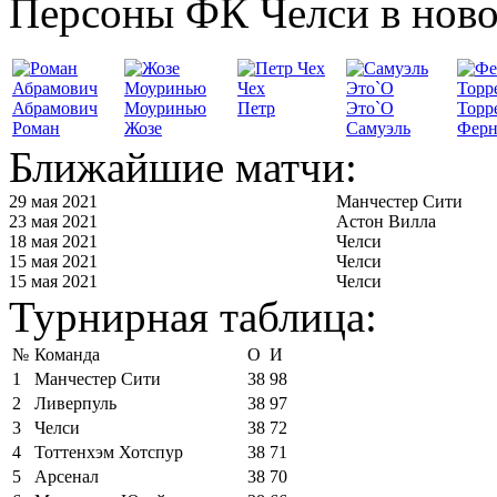
Персоны ФК Челси в ново
Чех
Абрамович
Моуринью
Петр
Это`О
Торр
Роман
Жозе
Самуэль
Ферн
Ближайшие матчи:
29 мая 2021
Манчестер Сити
23 мая 2021
Астон Вилла
18 мая 2021
Челси
15 мая 2021
Челси
15 мая 2021
Челси
Турнирная таблица:
№
Команда
О
И
1
Манчестер Сити
38
98
2
Ливерпуль
38
97
3
Челси
38
72
4
Тоттенхэм Хотспур
38
71
5
Арсенал
38
70