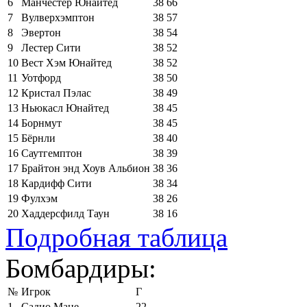
6
Манчестер Юнайтед
38
66
7
Вулверхэмптон
38
57
8
Эвертон
38
54
9
Лестер Сити
38
52
10
Вест Хэм Юнайтед
38
52
11
Уотфорд
38
50
12
Кристал Пэлас
38
49
13
Ньюкасл Юнайтед
38
45
14
Борнмут
38
45
15
Бёрнли
38
40
16
Саутгемптон
38
39
17
Брайтон энд Хоув Альбион
38
36
18
Кардифф Сити
38
34
19
Фулхэм
38
26
20
Хаддерсфилд Таун
38
16
Подробная таблица
Бомбардиры:
№
Игрок
Г
1
Садио Мане
22