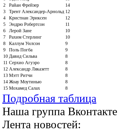
2
Райан Фрейзер
14
3
Трент Александер-Арнольд
12
4
Кристиан Эриксен
12
5
Эндрю Робертсон
11
6
Лерой Зане
10
7
Рахим Стерлинг
10
8
Каллум Уилсон
9
9
Поль Погба
9
10
Давид Сильва
8
11
Серхио Агуэро
8
12
Александр Ляказетт
8
13
Мэтт Ритчи
8
14
Жоау Моутинью
8
15
Мохамед Салах
8
Подробная таблица
Наша группа Вконтакте
Лента новостей: