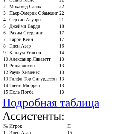
2
Мохамед Салах
22
3
Пьер-Эмерик Обамеянг
22
4
Серхио Агуэро
21
5
Джейми Варди
18
6
Рахим Стерлинг
17
7
Гарри Кейн
17
8
Эден Азар
16
9
Каллум Уилсон
14
10
Александр Ляказетт
13
11
Ришарлисон
13
12
Рауль Хименес
13
13
Гилфи Тор Сигурдссон
13
14
Гленн Мюррей
13
15
Поль Погба
13
Подробная таблица
Ассистенты:
№
Игрок
П
1
Эден Азар
15