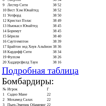
9
Лестер Сити
38
52
10
Вест Хэм Юнайтед
38
52
11
Уотфорд
38
50
12
Кристал Пэлас
38
49
13
Ньюкасл Юнайтед
38
45
14
Борнмут
38
45
15
Бёрнли
38
40
16
Саутгемптон
38
39
17
Брайтон энд Хоув Альбион
38
36
18
Кардифф Сити
38
34
19
Фулхэм
38
26
20
Хаддерсфилд Таун
38
16
Подробная таблица
Бомбардиры:
№
Игрок
Г
1
Садио Мане
22
2
Мохамед Салах
22
3
Пьер-Эмерик Обамеянг
22