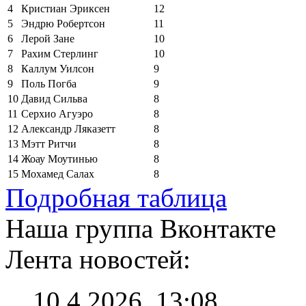
4
Кристиан Эриксен
12
5
Эндрю Робертсон
11
6
Лерой Зане
10
7
Рахим Стерлинг
10
8
Каллум Уилсон
9
9
Поль Погба
9
10
Давид Сильва
8
11
Серхио Агуэро
8
12
Александр Ляказетт
8
13
Мэтт Ритчи
8
14
Жоау Моутинью
8
15
Мохамед Салах
8
Подробная таблица
Наша группа Вконтакте
Лента новостей:
10.4.2026, 13:08