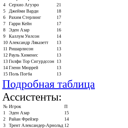
4
Серхио Агуэро
21
5
Джейми Варди
18
6
Рахим Стерлинг
17
7
Гарри Кейн
17
8
Эден Азар
16
9
Каллум Уилсон
14
10
Александр Ляказетт
13
11
Ришарлисон
13
12
Рауль Хименес
13
13
Гилфи Тор Сигурдссон
13
14
Гленн Мюррей
13
15
Поль Погба
13
Подробная таблица
Ассистенты:
№
Игрок
П
1
Эден Азар
15
2
Райан Фрейзер
14
3
Трент Александер-Арнольд
12