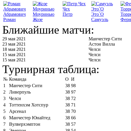
Чех
Абрамович
Моуринью
Петр
Это`О
Торр
Роман
Жозе
Самуэль
Ферн
Ближайшие матчи:
29 мая 2021
Манчестер Сити
23 мая 2021
Астон Вилла
18 мая 2021
Челси
15 мая 2021
Челси
15 мая 2021
Челси
Турнирная таблица:
№
Команда
О
И
1
Манчестер Сити
38
98
2
Ливерпуль
38
97
3
Челси
38
72
4
Тоттенхэм Хотспур
38
71
5
Арсенал
38
70
6
Манчестер Юнайтед
38
66
7
Вулверхэмптон
38
57
8
Эвертон
38
54