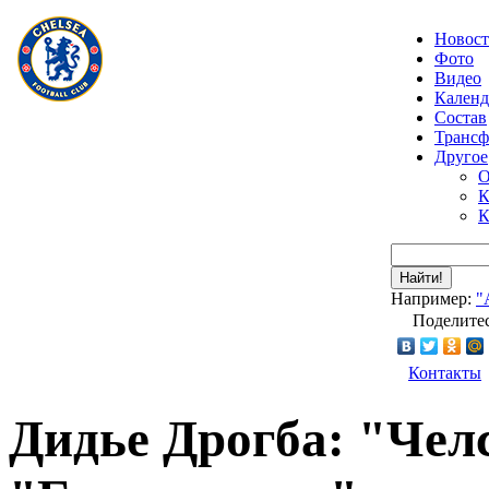
Новос
Фото
Видео
Календ
Состав
Транс
Другое
О
К
К
Найти!
Например:
"
Поделитес
Контакты
Дидье Дрогба: "Челс