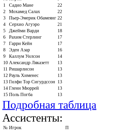
1
Садио Мане
22
2
Мохамед Салах
22
3
Пьер-Эмерик Обамеянг
22
4
Серхио Агуэро
21
5
Джейми Варди
18
6
Рахим Стерлинг
17
7
Гарри Кейн
17
8
Эден Азар
16
9
Каллум Уилсон
14
10
Александр Ляказетт
13
11
Ришарлисон
13
12
Рауль Хименес
13
13
Гилфи Тор Сигурдссон
13
14
Гленн Мюррей
13
15
Поль Погба
13
Подробная таблица
Ассистенты:
№
Игрок
П