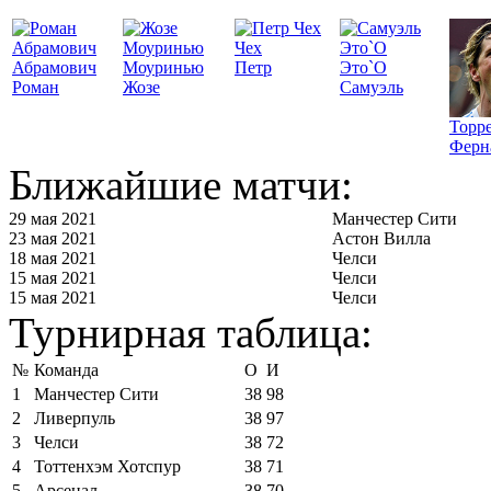
Чех
Абрамович
Моуринью
Петр
Это`О
Роман
Жозе
Самуэль
Торр
Ферн
Ближайшие матчи:
29 мая 2021
Манчестер Сити
23 мая 2021
Астон Вилла
18 мая 2021
Челси
15 мая 2021
Челси
15 мая 2021
Челси
Турнирная таблица:
№
Команда
О
И
1
Манчестер Сити
38
98
2
Ливерпуль
38
97
3
Челси
38
72
4
Тоттенхэм Хотспур
38
71
5
Арсенал
38
70