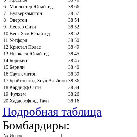
6
Манчестер Юнайтед
38
66
7
Вулверхэмптон
38
57
8
Эвертон
38
54
9
Лестер Сити
38
52
10
Вест Хэм Юнайтед
38
52
11
Уотфорд
38
50
12
Кристал Пэлас
38
49
13
Ньюкасл Юнайтед
38
45
14
Борнмут
38
45
15
Бёрнли
38
40
16
Саутгемптон
38
39
17
Брайтон энд Хоув Альбион
38
36
18
Кардифф Сити
38
34
19
Фулхэм
38
26
20
Хаддерсфилд Таун
38
16
Подробная таблица
Бомбардиры:
№
Игрок
Г