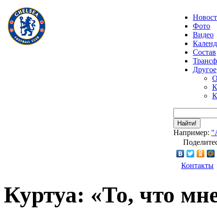
Новос
Фото
Видео
Календ
Состав
Транс
Другое
О
К
К
Найти!
Например:
"
Поделитес
Контакты
Куртуа: «То, что мн