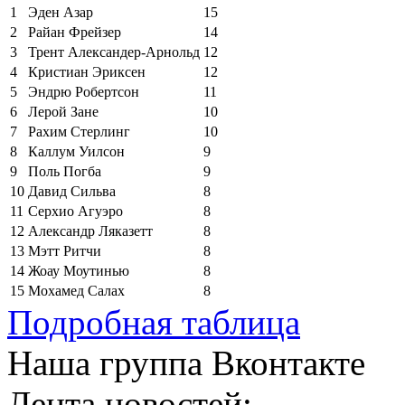
1
Эден Азар
15
2
Райан Фрейзер
14
3
Трент Александер-Арнольд
12
4
Кристиан Эриксен
12
5
Эндрю Робертсон
11
6
Лерой Зане
10
7
Рахим Стерлинг
10
8
Каллум Уилсон
9
9
Поль Погба
9
10
Давид Сильва
8
11
Серхио Агуэро
8
12
Александр Ляказетт
8
13
Мэтт Ритчи
8
14
Жоау Моутинью
8
15
Мохамед Салах
8
Подробная таблица
Наша группа Вконтакте
Лента новостей: