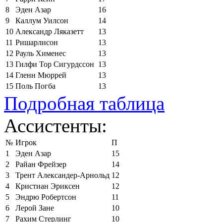
8
Эден Азар
16
9
Каллум Уилсон
14
10
Александр Ляказетт
13
11
Ришарлисон
13
12
Рауль Хименес
13
13
Гилфи Тор Сигурдссон
13
14
Гленн Мюррей
13
15
Поль Погба
13
Подробная таблица
Ассистенты:
№
Игрок
П
1
Эден Азар
15
2
Райан Фрейзер
14
3
Трент Александер-Арнольд
12
4
Кристиан Эриксен
12
5
Эндрю Робертсон
11
6
Лерой Зане
10
7
Рахим Стерлинг
10