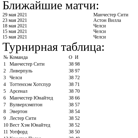
Ближайшие матчи:
29 мая 2021
Манчестер Сити
23 мая 2021
Астон Вилла
18 мая 2021
Челси
15 мая 2021
Челси
15 мая 2021
Челси
Турнирная таблица:
№
Команда
О
И
1
Манчестер Сити
38
98
2
Ливерпуль
38
97
3
Челси
38
72
4
Тоттенхэм Хотспур
38
71
5
Арсенал
38
70
6
Манчестер Юнайтед
38
66
7
Вулверхэмптон
38
57
8
Эвертон
38
54
9
Лестер Сити
38
52
10
Вест Хэм Юнайтед
38
52
11
Уотфорд
38
50