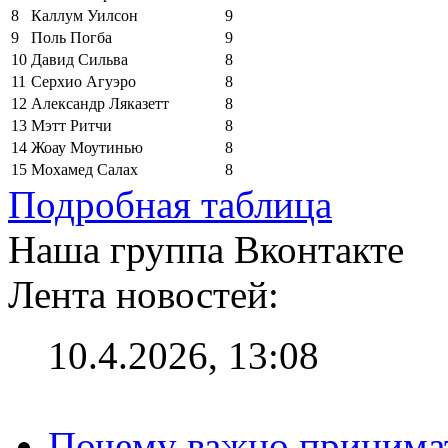
8
Каллум Уилсон
9
9
Поль Погба
9
10
Давид Сильва
8
11
Серхио Агуэро
8
12
Александр Ляказетт
8
13
Мэтт Ритчи
8
14
Жоау Моутинью
8
15
Мохамед Салах
8
Подробная таблица
Наша группа Вконтакте
Лента новостей:
10.4.2026, 13:08
Почему важно принима