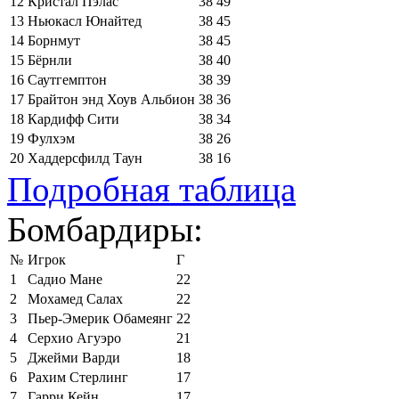
12
Кристал Пэлас
38
49
13
Ньюкасл Юнайтед
38
45
14
Борнмут
38
45
15
Бёрнли
38
40
16
Саутгемптон
38
39
17
Брайтон энд Хоув Альбион
38
36
18
Кардифф Сити
38
34
19
Фулхэм
38
26
20
Хаддерсфилд Таун
38
16
Подробная таблица
Бомбардиры:
№
Игрок
Г
1
Садио Мане
22
2
Мохамед Салах
22
3
Пьер-Эмерик Обамеянг
22
4
Серхио Агуэро
21
5
Джейми Варди
18
6
Рахим Стерлинг
17
7
Гарри Кейн
17