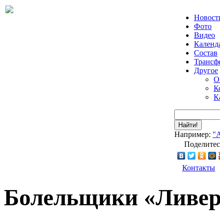
Новост
Фото
Видео
Календ
Состав
Трансф
Другое
О
К
К
Найти!
Например:
"
Поделитес
Контакты
Болельщики «Ливер