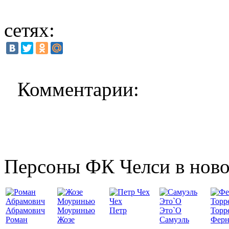
сетях:
Комментарии:
Персоны ФК Челси в ново
Чех
Абрамович
Моуринью
Петр
Это`О
Торр
Роман
Жозе
Самуэль
Ферн