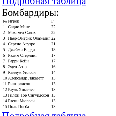
Подробная таблица
Бомбардиры:
№
Игрок
Г
1
Садио Мане
22
2
Мохамед Салах
22
3
Пьер-Эмерик Обамеянг
22
4
Серхио Агуэро
21
5
Джейми Варди
18
6
Рахим Стерлинг
17
7
Гарри Кейн
17
8
Эден Азар
16
9
Каллум Уилсон
14
10
Александр Ляказетт
13
11
Ришарлисон
13
12
Рауль Хименес
13
13
Гилфи Тор Сигурдссон
13
14
Гленн Мюррей
13
15
Поль Погба
13
Подробная таблица