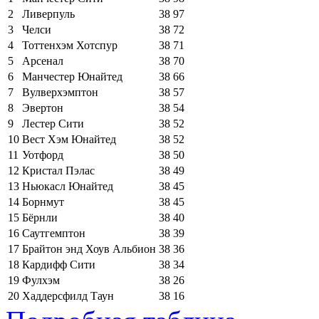
2
Ливерпуль
38
97
3
Челси
38
72
4
Тоттенхэм Хотспур
38
71
5
Арсенал
38
70
6
Манчестер Юнайтед
38
66
7
Вулверхэмптон
38
57
8
Эвертон
38
54
9
Лестер Сити
38
52
10
Вест Хэм Юнайтед
38
52
11
Уотфорд
38
50
12
Кристал Пэлас
38
49
13
Ньюкасл Юнайтед
38
45
14
Борнмут
38
45
15
Бёрнли
38
40
16
Саутгемптон
38
39
17
Брайтон энд Хоув Альбион
38
36
18
Кардифф Сити
38
34
19
Фулхэм
38
26
20
Хаддерсфилд Таун
38
16