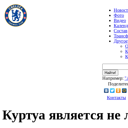
Новос
Фото
Видео
Календ
Состав
Транс
Другое
О
К
К
Найти!
Например:
"
Поделитес
Контакты
Куртуа является не