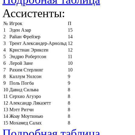
Ассистенты:
№
Игрок
П
1
Эден Азар
15
2
Райан Фрейзер
14
3
Трент Александер-Арнольд
12
4
Кристиан Эриксен
12
5
Эндрю Робертсон
11
6
Лерой Зане
10
7
Рахим Стерлинг
10
8
Каллум Уилсон
9
9
Поль Погба
9
10
Давид Сильва
8
11
Серхио Агуэро
8
12
Александр Ляказетт
8
13
Мэтт Ритчи
8
14
Жоау Моутинью
8
15
Мохамед Салах
8
Подробная таблица