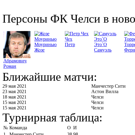
Персоны ФК Челси в ново
Чех
Моуринью
Петр
Это`О
Торр
Жозе
Самуэль
Ферн
Абрамович
Роман
Ближайшие матчи:
29 мая 2021
Манчестер Сити
23 мая 2021
Астон Вилла
18 мая 2021
Челси
15 мая 2021
Челси
15 мая 2021
Челси
Турнирная таблица:
№
Команда
О
И
1
Манчестер Сити
38
98