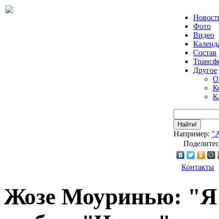
Новост
Фото
Видео
Календ
Состав
Трансф
Другое
О
К
К
Найти!
Например:
"
Поделитес
Контакты
Жозе Моуринью: "Я 