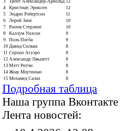
3
Трент Александер-Арнольд
12
4
Кристиан Эриксен
12
5
Эндрю Робертсон
11
6
Лерой Зане
10
7
Рахим Стерлинг
10
8
Каллум Уилсон
9
9
Поль Погба
9
10
Давид Сильва
8
11
Серхио Агуэро
8
12
Александр Ляказетт
8
13
Мэтт Ритчи
8
14
Жоау Моутинью
8
15
Мохамед Салах
8
Подробная таблица
Наша группа Вконтакте
Лента новостей: