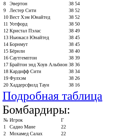
8
Эвертон
38
54
9
Лестер Сити
38
52
10
Вест Хэм Юнайтед
38
52
11
Уотфорд
38
50
12
Кристал Пэлас
38
49
13
Ньюкасл Юнайтед
38
45
14
Борнмут
38
45
15
Бёрнли
38
40
16
Саутгемптон
38
39
17
Брайтон энд Хоув Альбион
38
36
18
Кардифф Сити
38
34
19
Фулхэм
38
26
20
Хаддерсфилд Таун
38
16
Подробная таблица
Бомбардиры:
№
Игрок
Г
1
Садио Мане
22
2
Мохамед Салах
22