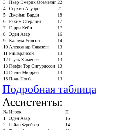
3
Пьер-Эмерик Обамеянг
22
4
Серхио Агуэро
21
5
Джейми Варди
18
6
Рахим Стерлинг
17
7
Гарри Кейн
17
8
Эден Азар
16
9
Каллум Уилсон
14
10
Александр Ляказетт
13
11
Ришарлисон
13
12
Рауль Хименес
13
13
Гилфи Тор Сигурдссон
13
14
Гленн Мюррей
13
15
Поль Погба
13
Подробная таблица
Ассистенты:
№
Игрок
П
1
Эден Азар
15
2
Райан Фрейзер
14