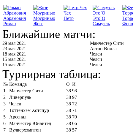
Чех
Абрамович
Моуринью
Петр
Это`О
Торр
Роман
Жозе
Самуэль
Ферн
Ближайшие матчи:
29 мая 2021
Манчестер Сити
23 мая 2021
Астон Вилла
18 мая 2021
Челси
15 мая 2021
Челси
15 мая 2021
Челси
Турнирная таблица:
№
Команда
О
И
1
Манчестер Сити
38
98
2
Ливерпуль
38
97
3
Челси
38
72
4
Тоттенхэм Хотспур
38
71
5
Арсенал
38
70
6
Манчестер Юнайтед
38
66
7
Вулверхэмптон
38
57