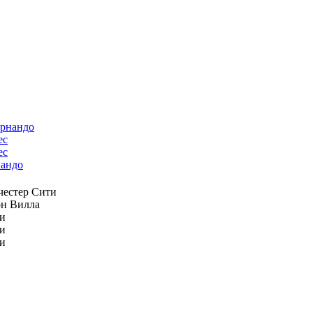
ес
андо
естер Сити
н Вилла
и
и
и