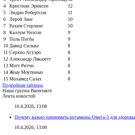
4
Кристиан Эриксен
12
5
Эндрю Робертсон
11
6
Лерой Зане
10
7
Рахим Стерлинг
10
8
Каллум Уилсон
9
9
Поль Погба
9
10
Давид Сильва
8
11
Серхио Агуэро
8
12
Александр Ляказетт
8
13
Мэтт Ритчи
8
14
Жоау Моутинью
8
15
Мохамед Салах
8
Подробная таблица
Наша группа Вконтакте
Лента новостей:
10.4.2026, 13:08
Почему важно принимать витамины Омега-3 для здоровья
10.4.2026, 13:00