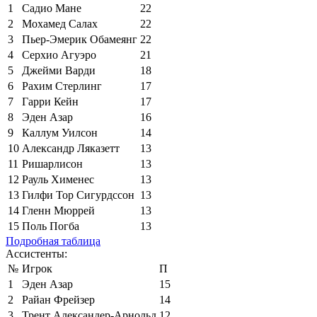
1
Садио Мане
22
2
Мохамед Салах
22
3
Пьер-Эмерик Обамеянг
22
4
Серхио Агуэро
21
5
Джейми Варди
18
6
Рахим Стерлинг
17
7
Гарри Кейн
17
8
Эден Азар
16
9
Каллум Уилсон
14
10
Александр Ляказетт
13
11
Ришарлисон
13
12
Рауль Хименес
13
13
Гилфи Тор Сигурдссон
13
14
Гленн Мюррей
13
15
Поль Погба
13
Подробная таблица
Ассистенты:
№
Игрок
П
1
Эден Азар
15
2
Райан Фрейзер
14
3
Трент Александер-Арнольд
12