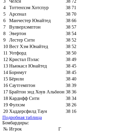
3
Челси
38
72
4
Тоттенхэм Хотспур
38
71
5
Арсенал
38
70
6
Манчестер Юнайтед
38
66
7
Вулверхэмптон
38
57
8
Эвертон
38
54
9
Лестер Сити
38
52
10
Вест Хэм Юнайтед
38
52
11
Уотфорд
38
50
12
Кристал Пэлас
38
49
13
Ньюкасл Юнайтед
38
45
14
Борнмут
38
45
15
Бёрнли
38
40
16
Саутгемптон
38
39
17
Брайтон энд Хоув Альбион
38
36
18
Кардифф Сити
38
34
19
Фулхэм
38
26
20
Хаддерсфилд Таун
38
16
Подробная таблица
Бомбардиры:
№
Игрок
Г