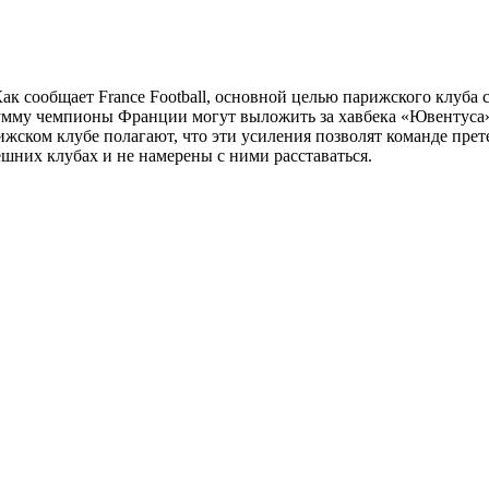
ак сообщает France Football, основной целью парижского клуба
умму чемпионы Франции могут выложить за хавбека «Ювентуса»
жском клубе полагают, что эти усиления позволят команде прет
шних клубах и не намерены с ними расставаться.