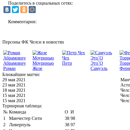
Поделитесь в социальных сетях:
Комментарии:
Персоны ФК Челси в новостях
Чех
Абрамович
Моуринью
Петр
Это`О
Торр
Роман
Жозе
Самуэль
Ферн
Ближайшие матчи:
29 мая 2021
Манч
23 мая 2021
Асто
18 мая 2021
Челс
15 мая 2021
Челс
15 мая 2021
Челс
Турнирная таблица:
№
Команда
О
И
1
Манчестер Сити
38
98
2
Ливерпуль
38
97