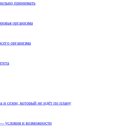
авильно принимать
ровья организма
всего организма
итета
а и сезон, который не идёт по плану
— условия и возможности