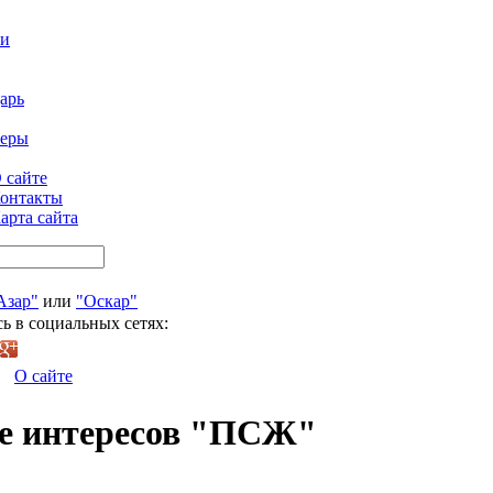
ти
арь
феры
 сайте
онтакты
арта сайта
Азар"
или
"Оскар"
ь в социальных сетях:
О сайте
ре интересов "ПСЖ"