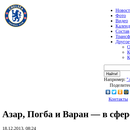
Новос
Фото
Видео
Календ
Состав
Транс
Другое
О
К
К
Найти!
Например:
"
Поделитес
Контакты
Азар, Погба и Варан — в сфе
18.12.2013, 08:24