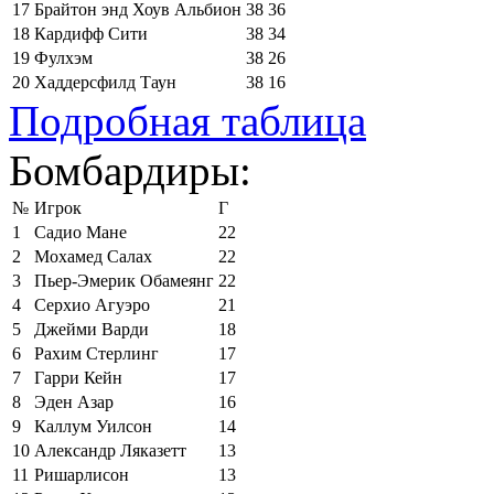
17
Брайтон энд Хоув Альбион
38
36
18
Кардифф Сити
38
34
19
Фулхэм
38
26
20
Хаддерсфилд Таун
38
16
Подробная таблица
Бомбардиры:
№
Игрок
Г
1
Садио Мане
22
2
Мохамед Салах
22
3
Пьер-Эмерик Обамеянг
22
4
Серхио Агуэро
21
5
Джейми Варди
18
6
Рахим Стерлинг
17
7
Гарри Кейн
17
8
Эден Азар
16
9
Каллум Уилсон
14
10
Александр Ляказетт
13
11
Ришарлисон
13