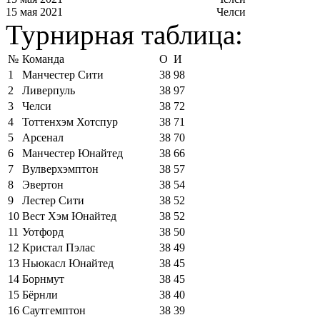
15 мая 2021
Челси
Турнирная таблица:
№
Команда
О
И
1
Манчестер Сити
38
98
2
Ливерпуль
38
97
3
Челси
38
72
4
Тоттенхэм Хотспур
38
71
5
Арсенал
38
70
6
Манчестер Юнайтед
38
66
7
Вулверхэмптон
38
57
8
Эвертон
38
54
9
Лестер Сити
38
52
10
Вест Хэм Юнайтед
38
52
11
Уотфорд
38
50
12
Кристал Пэлас
38
49
13
Ньюкасл Юнайтед
38
45
14
Борнмут
38
45
15
Бёрнли
38
40
16
Саутгемптон
38
39