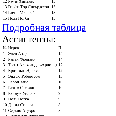
12
Рауль Хименес
13
13
Гилфи Тор Сигурдссон
13
14
Гленн Мюррей
13
15
Поль Погба
13
Подробная таблица
Ассистенты:
№
Игрок
П
1
Эден Азар
15
2
Райан Фрейзер
14
3
Трент Александер-Арнольд
12
4
Кристиан Эриксен
12
5
Эндрю Робертсон
11
6
Лерой Зане
10
7
Рахим Стерлинг
10
8
Каллум Уилсон
9
9
Поль Погба
9
10
Давид Сильва
8
11
Серхио Агуэро
8