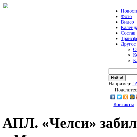
Новост
Фото
Видео
Календ
Состав
Трансф
Другое
О
К
К
Найти!
Например:
"
Поделитес
Контакты
АПЛ. «Челси» забил