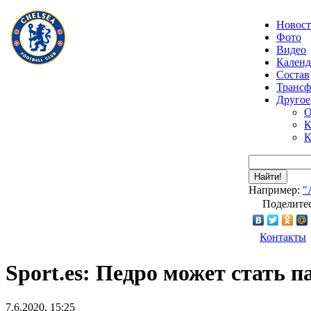
Новос
Фото
Видео
Календ
Состав
Транс
Другое
О
К
К
Найти!
Например:
"
Поделитес
Контакты
Sport.es: Педро может стать
7.6.2020, 15:25