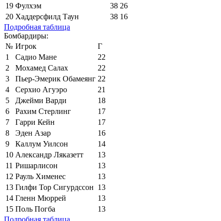
19
Фулхэм
38
26
20
Хаддерсфилд Таун
38
16
Подробная таблица
Бомбардиры:
№
Игрок
Г
1
Садио Мане
22
2
Мохамед Салах
22
3
Пьер-Эмерик Обамеянг
22
4
Серхио Агуэро
21
5
Джейми Варди
18
6
Рахим Стерлинг
17
7
Гарри Кейн
17
8
Эден Азар
16
9
Каллум Уилсон
14
10
Александр Ляказетт
13
11
Ришарлисон
13
12
Рауль Хименес
13
13
Гилфи Тор Сигурдссон
13
14
Гленн Мюррей
13
15
Поль Погба
13
Подробная таблица