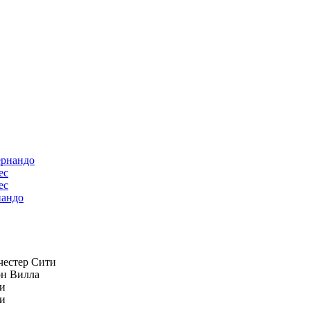
ес
андо
естер Сити
н Вилла
и
и