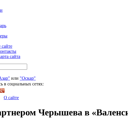
ти
арь
феры
 сайте
онтакты
арта сайта
Азар"
или
"Оскар"
ь в социальных сетях:
О сайте
 партнером Черышева в «Валенс