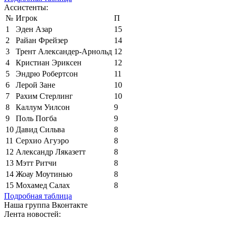
Ассистенты:
№
Игрок
П
1
Эден Азар
15
2
Райан Фрейзер
14
3
Трент Александер-Арнольд
12
4
Кристиан Эриксен
12
5
Эндрю Робертсон
11
6
Лерой Зане
10
7
Рахим Стерлинг
10
8
Каллум Уилсон
9
9
Поль Погба
9
10
Давид Сильва
8
11
Серхио Агуэро
8
12
Александр Ляказетт
8
13
Мэтт Ритчи
8
14
Жоау Моутинью
8
15
Мохамед Салах
8
Подробная таблица
Наша группа Вконтакте
Лента новостей: