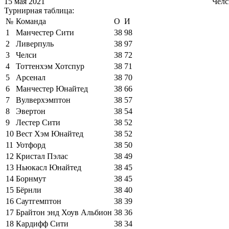
15 мая 2021
Челс
Турнирная таблица:
№
Команда
О
И
1
Манчестер Сити
38
98
2
Ливерпуль
38
97
3
Челси
38
72
4
Тоттенхэм Хотспур
38
71
5
Арсенал
38
70
6
Манчестер Юнайтед
38
66
7
Вулверхэмптон
38
57
8
Эвертон
38
54
9
Лестер Сити
38
52
10
Вест Хэм Юнайтед
38
52
11
Уотфорд
38
50
12
Кристал Пэлас
38
49
13
Ньюкасл Юнайтед
38
45
14
Борнмут
38
45
15
Бёрнли
38
40
16
Саутгемптон
38
39
17
Брайтон энд Хоув Альбион
38
36
18
Кардифф Сити
38
34