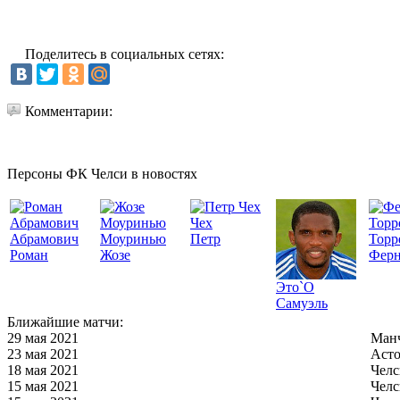
Поделитесь в социальных сетях:
Комментарии:
Персоны ФК Челси в новостях
Чех
Абрамович
Моуринью
Петр
Торр
Роман
Жозе
Ферн
Это`О
Самуэль
Ближайшие матчи:
29 мая 2021
Манч
23 мая 2021
Асто
18 мая 2021
Челс
15 мая 2021
Челс