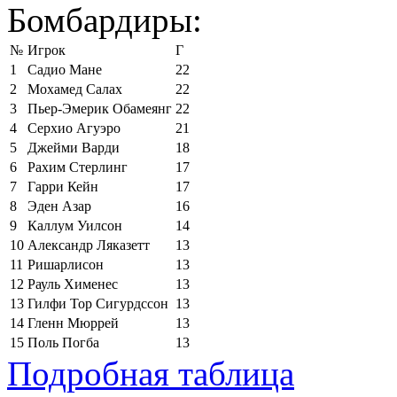
Бомбардиры:
№
Игрок
Г
1
Садио Мане
22
2
Мохамед Салах
22
3
Пьер-Эмерик Обамеянг
22
4
Серхио Агуэро
21
5
Джейми Варди
18
6
Рахим Стерлинг
17
7
Гарри Кейн
17
8
Эден Азар
16
9
Каллум Уилсон
14
10
Александр Ляказетт
13
11
Ришарлисон
13
12
Рауль Хименес
13
13
Гилфи Тор Сигурдссон
13
14
Гленн Мюррей
13
15
Поль Погба
13
Подробная таблица