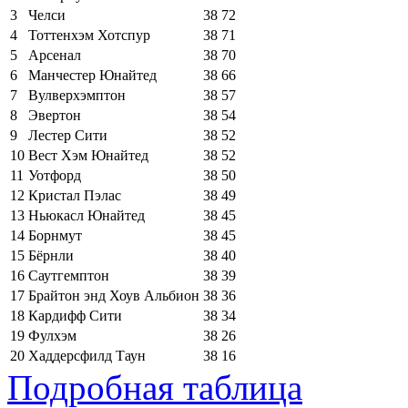
3
Челси
38
72
4
Тоттенхэм Хотспур
38
71
5
Арсенал
38
70
6
Манчестер Юнайтед
38
66
7
Вулверхэмптон
38
57
8
Эвертон
38
54
9
Лестер Сити
38
52
10
Вест Хэм Юнайтед
38
52
11
Уотфорд
38
50
12
Кристал Пэлас
38
49
13
Ньюкасл Юнайтед
38
45
14
Борнмут
38
45
15
Бёрнли
38
40
16
Саутгемптон
38
39
17
Брайтон энд Хоув Альбион
38
36
18
Кардифф Сити
38
34
19
Фулхэм
38
26
20
Хаддерсфилд Таун
38
16
Подробная таблица