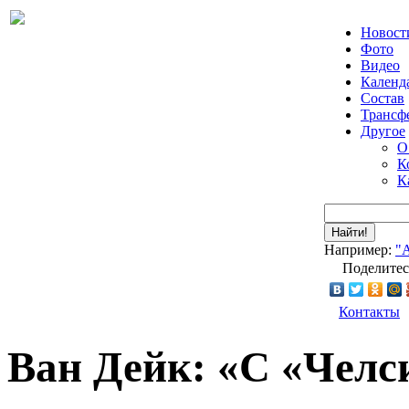
Новост
Фото
Видео
Календ
Состав
Трансф
Другое
О
К
К
Найти!
Например:
"
Поделитес
Контакты
Ван Дейк: «С «Челс