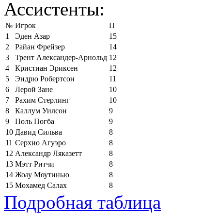
Ассистенты:
№
Игрок
П
1
Эден Азар
15
2
Райан Фрейзер
14
3
Трент Александер-Арнольд
12
4
Кристиан Эриксен
12
5
Эндрю Робертсон
11
6
Лерой Зане
10
7
Рахим Стерлинг
10
8
Каллум Уилсон
9
9
Поль Погба
9
10
Давид Сильва
8
11
Серхио Агуэро
8
12
Александр Ляказетт
8
13
Мэтт Ритчи
8
14
Жоау Моутинью
8
15
Мохамед Салах
8
Подробная таблица